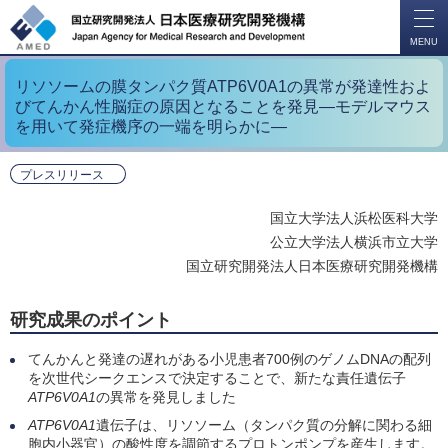
開
く
MENU
リソソームの膜タンパク質ATP6V0A1の異常が発達性およ
びてんかん性脳症の原因となることを発見―モデルマウス
を用いて発症機序の一端を明らかに―
プレスリリース
国立大学法人浜松医科大学
公立大学法人横浜市立大学
国立研究開発法人日本医療研究開発機構
研究成果のポイント
てんかんと発達の遅れがある小児患者700例のゲノムDNAの配列
を次世代シークエンスで決定することで、新たな責任遺伝子
ATP6V0A1
の異常を発見しました
ATP6V0A1
遺伝子は、リソソーム（タンパク質の分解に関わる細
胞内小器官）の酸性度を調節するプロトンポンプを産生します。