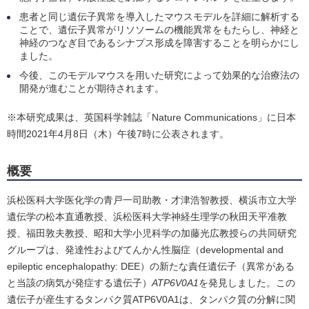
患者と同じ遺伝子異常を導入したマウスモデルを詳細に解析する
ことで、遺伝子異常がリソソームの機能異常をもたらし、神経と
神経のつなぎ目であるシナプス形成を障害することを明らかにし
ました。
今後、このモデルマウスを用いた研究によって効果的な治療法の
開発が進むことが期待されます。
※本研究成果は、英国科学雑誌「Nature Communications」に日本
時間2021年4月8日（木）午後7時に公表されます。
概要
浜松医科大学医化学の青戸一司助教・才津浩智教授、横浜市立大学
遺伝学の松本直通教授、浜松医科大学神経生理学の秋田天平准教
授、福田敦夫教授、昭和大学小児科学の加藤光広教授らの共同研究
グループは、発達性およびてんかん性脳症（developmental and
epileptic encephalopathy: DEE）の新たな責任遺伝子（異常がある
と当該の病気が発症する遺伝子）
ATP6V0A1
を発見しました。この
遺伝子が産生するタンパク質ATP6V0A1は、タンパク質の分解に関