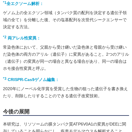
*1
全エクソーム解析：
ゲノム上の全エクソン領域（タンパク質の配列を決定する遺伝子領
域の全て）を分離した後、その塩基配列を次世代シークエンサーで
決定する方法。
*2
両アレル性変異：
常染色体において、父親から受け継いだ染色体と母親から受け継い
だ染色体の両方のアリル（遺伝子）に変異があること。2つのアリル
（遺伝子）の変異が同一の場合と異なる場合があり、同一の場合は
ホモ接合性変異と呼ぶ。
*3
CRISPR-Cas9ゲノム編集：
2020年にノーベル化学賞を受賞した生物の狙った遺伝子を書き換え
たり、削除したりすることのできる遺伝子改変技術。
今後の展開
本研究は、リソソームの膜タンパク質ATP6V0A1の変異がDEEに関
与していることを明らかにし、疾患モデルマウスを解析すること