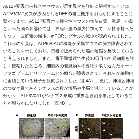
A512P変異ホモ接合性マウスが示す異常を詳細に解析することは、
ATP6V0A1
変異が原因となるDEEの発症機序を明らかにすることに
繋がります。A512P変異ホモ接合性マウスの大脳皮質、海馬、小脳
といった脳の各部位では、神経細胞の減少に加えて、活性を持った
リソソーム酵素の減少、mTORシグナルの減少が認められました。
これらの所見は、ATP6V0A1の機能が変異マウスの脳で障害されて
いることを示しており、患者で認められた脳の萎縮を反映している
と考えられました。また、電子顕微鏡で生後10日目の神経細胞を詳
しく観察したところ、細胞内の老廃物や不要物を取り込んだオート
ファゴゾームとリソソームとの癒合が障害されて、それらが細胞内
に蓄積している様子が観察されました（図4A）。更に、神経と神経
のつなぎ目であるシナプスの数が海馬や小脳で減少していることが
分かり、ATP6V0A1がシナプス形成に重要な役割を果たしているこ
とが明らかになりました（図4B）。