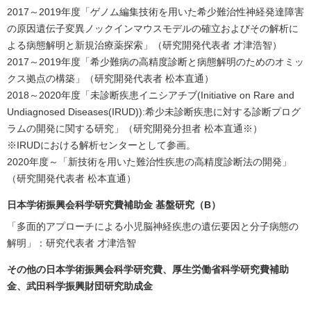
2017～2019年度「ゲノム編集技術を用いた希少難治性神経発達障害
の原因遺伝子変異ノックインマウスモデルの確立およびその解析に
よる病態解明と新規治療薬探索」（研究開発代表者 才津浩智）
2017～2019年度「希少難病の高精度診断と病態解明のためのオミッ
クス拠点の構築」（研究開発代表者 松本直通）
2018～2020年度「未診断疾患イニシアチブ(Initiative on Rare and
Undiagnosed Diseases(IRUD)):希少未診断疾患に対する診断プログ
ラムの開発に関する研究」（研究開発分担者 松本直通※）
※IRUDにおける解析センターとして参画。
2020年度～「新技術を用いた難治性疾患の高精度診断法の開発」
（研究開発代表者 松本直通）
日本学術振興会科学研究費補助金 基盤研究（B）
「多面的アプローチによる小児脳神経疾患の遺伝要因と分子病態の
解明」：研究代表者 才津浩智
その他の日本学術振興会科学研究費、厚生労働省科学研究費補助
金、武田科学振興財団研究助成金