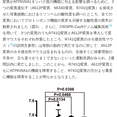
変異がATP6V0A1タンパク質の機能に与える影響を調べるために、3
つの変異遺伝子（A512P変異、N534D変異、R741Q変異）を発現さ
せた培養細胞におけるリソソームの酸性度を調べたところ、全ての
変異においてプロトンポンプ機能の異常を示唆する酸性度の異常が
*3
観察されました（図3）。さらに、CRISPR-Cas9ゲノム編集技術
を用いて、3つの変異のうちR741Q変異とA512P変異を導入して変
異マウスをそれぞれ作製したところ、R741Q変異のホモ接合性マウ
*2
ス（
の説明文参照）は母獣の胎内で死亡するのに対して、A512P
変異のホモ接合性マウスは生まれるものの、生後すぐに体重増加の
不良や、立ち直りがうまくできないといった運動失調がみられ、2週
間以内に死亡しました。このことから、R741Q変異、A512P変異と
もにATP6V0A1の機能を障害すること、R741Q変異の方がより重度
に機能を障害することが明らかとなりました。