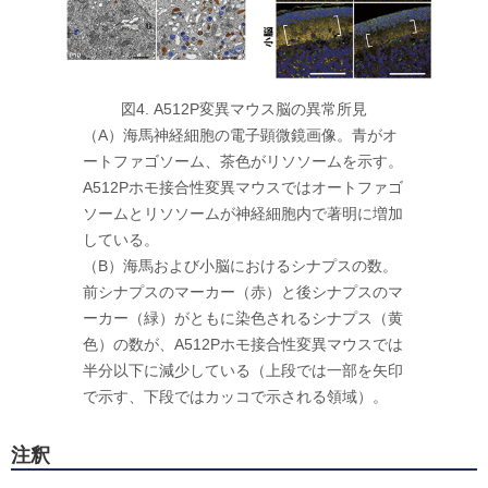
図4. A512P変異マウス脳の異常所見
（A）海馬神経細胞の電子顕微鏡画像。青がオ
ートファゴソーム、茶色がリソソームを示す。
A512Pホモ接合性変異マウスではオートファゴ
ソームとリソソームが神経細胞内で著明に増加
している。
（B）海馬および小脳におけるシナプスの数。
前シナプスのマーカー（赤）と後シナプスのマ
ーカー（緑）がともに染色されるシナプス（黄
色）の数が、A512Pホモ接合性変異マウスでは
半分以下に減少している（上段では一部を矢印
で示す、下段ではカッコで示される領域）。
注釈