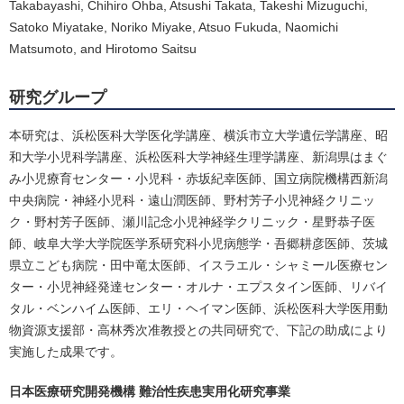
Takabayashi, Chihiro Ohba, Atsushi Takata, Takeshi Mizuguchi,
Satoko Miyatake, Noriko Miyake, Atsuo Fukuda, Naomichi
Matsumoto, and Hirotomo Saitsu
研究グループ
本研究は、浜松医科大学医化学講座、横浜市立大学遺伝学講座、昭
和大学小児科学講座、浜松医科大学神経生理学講座、新潟県はまぐ
み小児療育センター・小児科・赤坂紀幸医師、国立病院機構西新潟
中央病院・神経小児科・遠山潤医師、野村芳子小児神経クリニッ
ク・野村芳子医師、瀬川記念小児神経学クリニック・星野恭子医
師、岐阜大学大学院医学系研究科小児病態学・吾郷耕彦医師、茨城
県立こども病院・田中竜太医師、イスラエル・シャミール医療セン
ター・小児神経発達センター・オルナ・エプスタイン医師、リバイ
タル・ベンハイム医師、エリ・ヘイマン医師、浜松医科大学医用動
物資源支援部・高林秀次准教授との共同研究で、下記の助成により
実施した成果です。
日本医療研究開発機構 難治性疾患実用化研究事業