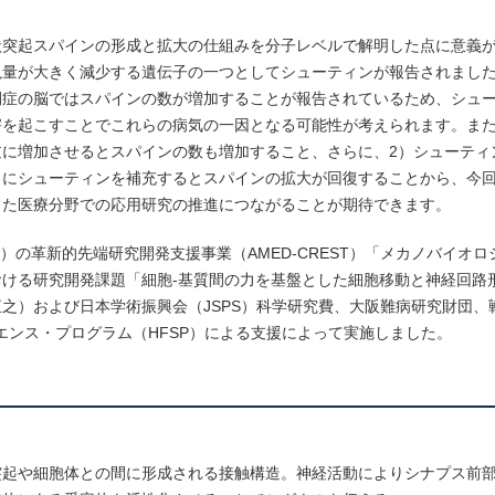
状突起スパインの形成と拡大の仕組みを分子レベルで解明した点に意義
現量が大きく減少する遺伝子の一つとしてシューティンが報告されまし
閉症の脳ではスパインの数が増加することが報告されているため、シュ
を起こすことでこれらの病気の一因となる可能性が考えられます。また
に増加させるとスパインの数も増加すること、さらに、2）シューティ
こにシューティンを補充するとスパインの拡大が回復することから、今
した医療分野での応用研究の推進につながることが期待できます。
）の革新的先端研究開発支援事業（AMED-CREST）「メカノバイオ
ける研究開発課題「細胞-基質間の力を基盤とした細胞移動と神経回路
之）および日本学術振興会（JSPS）科学研究費、大阪難病研究財団、
イエンス・プログラム（HFSP）による支援によって実施しました。
突起や細胞体との間に形成される接触構造。神経活動によりシナプス前