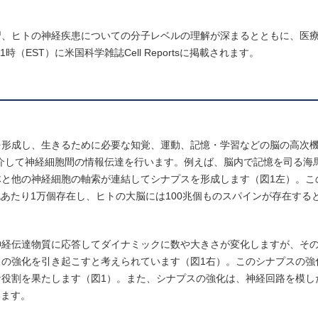
。
習、ヒトの神経疾患についての分子レベルの理解が深まるとともに、医
（EST）に米国科学雑誌Cell Reportsに掲載されます。
を形成し、生きるために必要な知覚、運動、記憶・学習などの脳の高次
介して神経細胞間の情報伝達を行います。例えば、脳内で記憶を司る海
と他の神経細胞の軸索が連結してシナプスを形成します（図1左）。こ
胞あたり1万個存在し、ヒトの大脳には100兆個ものスパインが存在する
神経伝達物質に応答してダイナミックに数や大きさが変化しますが、そ
の強化を引き起こすと考えられています（図1右）。このシナプスの強
役割を果たします（図1）。また、シナプスの強化は、神経回路を模し
います。