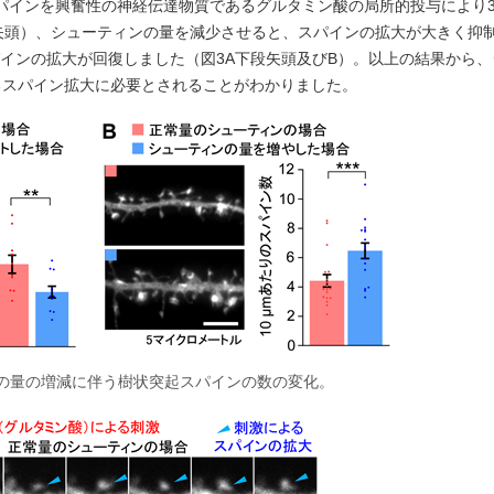
スパインを興奮性の神経伝達物質であるグルタミン酸の局所的投与により3
矢頭）、シューティンの量を減少させると、スパインの拡大が大きく抑
パインの拡大が回復しました（図3A下段矢頭及びB）。以上の結果から
るスパイン拡大に必要とされることがわかりました。
の量の増減に伴う樹状突起スパインの数の変化。