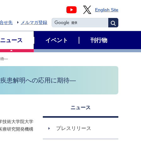
English Site
合せ先
メルマガ登録
ニュース
イベント
刊行物
期待―
経疾患解明への応用に期待―
ニュース
学技術大学院大学
プレスリリース
医療研究開発機構