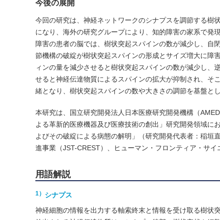
今後の展開
今回の研究は、神経ネットワークのシナプスを調節する樹
になり、海外の研究グループにより、知的障害の家系で発
障害の患者の脳では、樹状突起スパインの数が減少し、自
節機構の破綻が樹状突起スパインの形成とサイズ増大に障害
ィンの量を減少させると樹状突起スパインの数が減少し、逆
せると神経伝達物質によるスパインの拡大が抑制され、そ
緒となり、樹状突起スパインの数や大きさの調節を基盤と
本研究は、国立研究開発法人日本医療研究開発機構（AMED
よる革新的医療機器及び医療技術の創出」研究開発領域にお
よびその破綻による病態の解明」（研究開発代表者：稲垣直
進事業（JST-CREST）、ヒューマン・フロンティア・サ
用語解説
1）
シナプス
神経細胞の情報を出力する軸索終末と情報を受け取る樹状