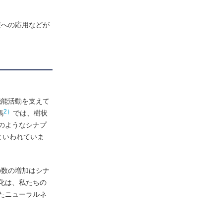
療への応用などが
機能活動を支えて
2）
馬
では、樹状
のようなシナプ
といわれていま
の数の増加はシナ
化は、私たちの
たニューラルネ