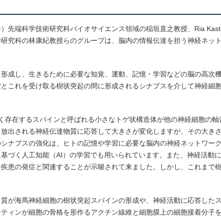
端科学技術研究科バイオサイエンス領域の稲垣直之教授、Ria Kasti
学研究科の林康紀教授らのグループは、脳内の情報伝達を担う神経ネッ
を形成し、生きるために必要な知覚、運動、記憶・学習などの脳の高次
索とこれを受け取る樹状突起の間に形成されるシナプスを介して神経細
く存在するスパインと呼ばれる小さなトゲ状構造体が他の神経細胞の軸
ら放出される神経伝達物質に応答して大きさが変化しますが、その大き
のシナプスの強化は、ヒトの記憶や学習に必要な脳内の神経ネットワー
基づく人工知能（AI）の学習でも用いられています。また、神経活動
経疾患の発症と関連することが示唆されて来ました。しかし、これまで
。
ク質が海馬神経細胞の樹状突起スパインの形成や、神経活動に応答した
ーティンが細胞の骨格を形作るアクチン線維と細胞膜上の細胞接着分子