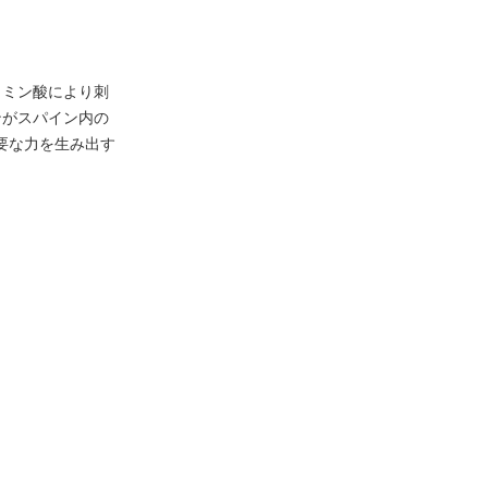
タミン酸により刺
ンがスパイン内の
必要な力を生み出す