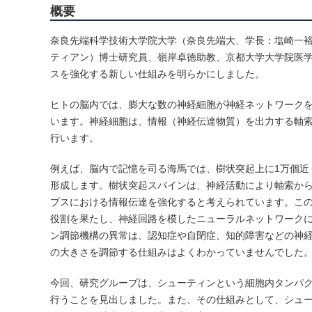
概要
奈良先端科学技術大学院大学（奈良先端大、学長：塩崎一裕）先
ティアン）博士研究員、嶺岸卓徳助教、京都大学大学院医
スを強化する新しい仕組みを明らかにしました。
ヒトの脳内では、膨大な数の神経細胞が神経ネットワーク
います。神経細胞は、情報（神経伝達物質）を出力する軸
行います。
例えば、脳内で記憶を司る海馬では、樹状突起上に1万個近
形成します。樹状突起スパインは、神経活動により軸索か
プスにおける情報伝達を強化すると考えられています。こ
役割を果たし、神経回路を模したニューラルネットワークに
ン調節機構の異常は、認知症や自閉症、知的障害などの神
の大きさを調節する仕組みはよくわかっていませんでした
今回、研究グループは、シューティンという細胞内タンパ
行うことを見出しました。また、その仕組みとして、シュ