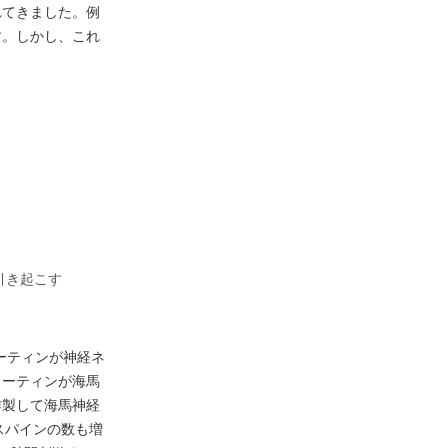
れてきました。例
す。しかし、これ
引き起こす
ーティンが神経ネ
ューティンが海馬
作製して海馬神経
スパインの数も増