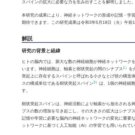
スパインの拡大に必要な力を生み出すことを解明しました
本研究の成果により、神経ネットワークの形成や記憶・学
期待できます。この研究成果は令和3年5月18日（火）午前11時
解説
研究の背景と経緯
ヒトの脳内では、膨大な数の神経細胞が神経ネットワーク
1）
います。神経細胞は、軸索と樹状突起の間のシナプス
を
突起上に存在するスパインと呼ばれる小さなとげ状の構造体
3）
スの構成単位である樹状突起スパイン
は、1個の神経細
す。
樹状突起スパインは、神経活動により軸索から放出される
プスの数の増加を引き起こし、その大きさの拡大はシナプス
記憶や学習に必要な脳内の神経ネットワークの変化に重要な
ットワークに基づく人工知能（AI）の学習でも用いられて