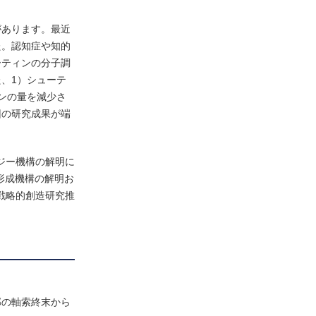
があります。最近
た。認知症や知的
ーティンの分子調
、1）シューテ
ンの量を減少さ
回の研究成果が端
ロジー機構の解明に
形成機構の解明お
戦略的創造研究推
部の軸索終末から