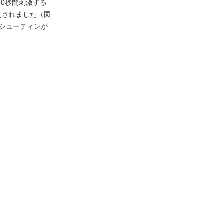
0秒間刺激する
制されました（図
、シューティンが