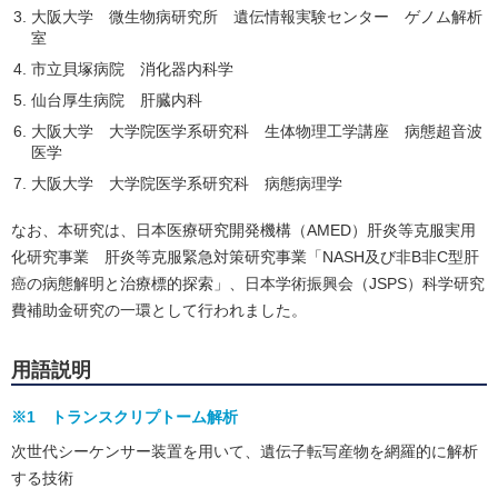
大阪大学 微生物病研究所 遺伝情報実験センター ゲノム解析
室
市立貝塚病院 消化器内科学
仙台厚生病院 肝臓内科
大阪大学 大学院医学系研究科 生体物理工学講座 病態超音波
医学
大阪大学 大学院医学系研究科 病態病理学
なお、本研究は、日本医療研究開発機構（AMED）肝炎等克服実用
化研究事業 肝炎等克服緊急対策研究事業「NASH及び非B非C型肝
癌の病態解明と治療標的探索」、日本学術振興会（JSPS）科学研究
費補助金研究の一環として行われました。
用語説明
※1 トランスクリプトーム解析
次世代シーケンサー装置を用いて、遺伝子転写産物を網羅的に解析
する技術