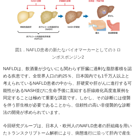
図1．NAFLD患者の新たなバイオマーカーとしてのトロ
ンポスポンジン2
NAFLDは、飲酒量が少ないにも関わらず肝臓に過剰な脂肪蓄積を認
める疾患です。全世界人口の約25％、日本国内でも1千万人以上と
考えられているNAFLD患者の中から、肝硬変や肝がんに進行する可
能性があるNASH並びに生命予後に直結する肝線維化高度進展例を
同定することは極めて重要な課題です。しかし、その診断には侵襲
を伴う肝生検が必要であることから、信頼性の高い非侵襲的な診断
法の開発が求められています。
今回研究グループは、日本人・欧州人のNAFLD患者の肝組織を用い
たトランスクリプトーム解析により、病態進行に沿って肝内で産生