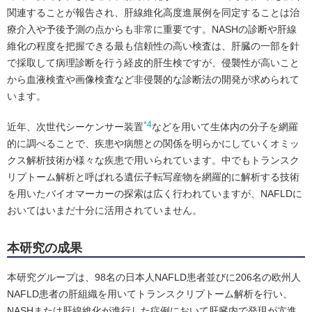
関連することが報告され、肝線維化高度進展例を同定することは治
療介入や予後予測の点からも非常に重要です。NASHの診断や肝線
維化の程度を把握できる最も信頼性の高い検査は、肝臓の一部を針
で採取して病理診断を行う経皮的肝生検ですが、侵襲性が高いこと
から血液検査や画像検査など非侵襲的な診断法の開発が求められて
います。
*4
近年、次世代シーケンサー装置
などを用いて生体内の分子を網羅
的に調べることで、疾患や病態との関係を明らかにしていくオミッ
クス解析技術が様々な疾患で用いられています。中でもトランスク
リプトーム解析と呼ばれる遺伝子転写産物を網羅的に解析する技術
を用いたバイオマーカーの探索は広く行われていますが、NAFLDに
おいてはいまだ十分に活用されていません。
本研究の成果
本研究グループは、98名の日本人NAFLD患者並びに206名の欧州人
NAFLD患者の肝組織を用いてトランスクリプトーム解析を行い、
NASHまたは肝線維化が進行した症例において肝臓内で発現が亢進