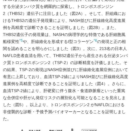
する分泌タンパク質を網羅的に探索し、トロンボスポンジン
2（THBS2）遺伝子に注目しました（図2A）。そして、肝組織にお
けるTHBS2の遺伝子発現量により、NASH並びに肝線維化高度進展
例を高精度で診断できることを証明しました（図2B）。また、
THBS2遺伝子の発現量は、NASHの病理学的な特徴である肝細胞風
*5
*6
船様変性
や、肝線維化を形成するI型コラーゲン
の発現と正の相
関を認めることを明らかにしました（図3）。次に、213名の日本人
NAFLD患者血清を用いて、THBS2遺伝子から産生される分泌タンパ
ク質トロンボスポンジン2（TSP-2）の診断精度を評価しました。そ
の結果、TSP-2の発現はNASH症例並びに肝線維化進展症例において
有意に上昇しており、血清TSP-2値によりNASH並びに肝線維化高度
進展例を高精度で診断できることを証明しました（図4）。さらに、
血清TSP-2値により、肝硬変に伴う腹水・食道静脈瘤といった重篤
な合併症や肝がん発症リスクの層別化も可能となることを見出しま
した（図5）。以上より、トロンボスポンジン2 がNAFLDにおける
非侵襲的な診断・予後予測バイオマーカーとなることを証明しまし
た。