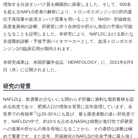
増加する分泌タンパク質を網羅的に探索しました。そして、500名
を超えるNAFLD患者の解析により、トロンボスポンジン2の肝内遺
伝子発現量や血清タンパク質量を用いることで、NASH・肝線維化
高度進展例の診断、肝硬変に伴う合併症や肝がん発症の予測が可能
となることを証明しました。本研究により、NAFLDにおける新たな
非侵襲的診断・予後予測バイオマーカーとして、血清トロンボスポ
ンジン2の臨床応用が期待されます。
本研究成果は、米国肝臓学会誌「HEPATOLOGY」に、2021年6月9
日（水）に公開されました。
研究の背景
NAFLDは、飲酒量が少ないにも関わらず肝臓に過剰な脂肪蓄積を認
める疾患であり、肥満人口の増加を背景に近年急増しています。全
*3
世界での有病率
は20-30％にも及び、最も罹患者数の多い肝疾患で
す。NAFLDの中で、約10％を占めるNASHは病態が進行性で肝硬変
への進展や肝がんの発生母地になることから、その適切な診断は極
めて重要です。また近年、肝線維化がNAFLDの生命予後に最も強く