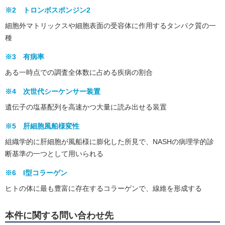
※2 トロンボスポンジン2
細胞外マトリックスや細胞表面の受容体に作用するタンパク質の一
種
※3 有病率
ある一時点での調査全体数に占める疾病の割合
※4 次世代シーケンサー装置
遺伝子の塩基配列を高速かつ大量に読み出せる装置
※5 肝細胞風船様変性
組織学的に肝細胞が風船様に膨化した所見で、NASHの病理学的診
断基準の一つとして用いられる
※6 I型コラーゲン
ヒトの体に最も豊富に存在するコラーゲンで、線維を形成する
本件に関する問い合わせ先