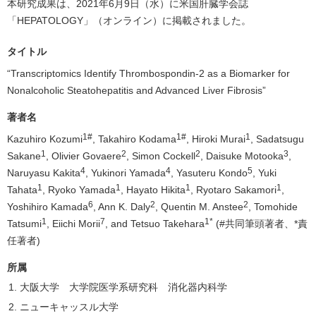
本研究成果は、2021年6月9日（水）に米国肝臓学会誌
「HEPATOLOGY」（オンライン）に掲載されました。
タイトル
“Transcriptomics Identify Thrombospondin-2 as a Biomarker for
Nonalcoholic Steatohepatitis and Advanced Liver Fibrosis”
著者名
1
#
1
#
1
Kazuhiro Kozumi
, Takahiro Kodama
, Hiroki Murai
, Sadatsugu
1
2
2
3
Sakane
, Olivier Govaere
, Simon Cockell
, Daisuke Motooka
,
4
4
5
Naruyasu Kakita
, Yukinori Yamada
, Yasuteru Kondo
, Yuki
1
1
1
1
Tahata
, Ryoko Yamada
, Hayato Hikita
, Ryotaro Sakamori
,
6
2
2
Yoshihiro Kamada
, Ann K. Daly
, Quentin M. Anstee
, Tomohide
1
7
1
*
Tatsumi
, Eiichi Morii
, and Tetsuo Takehara
(#共同筆頭著者、*責
任著者)
所属
大阪大学 大学院医学系研究科 消化器内科学
ニューキャッスル大学