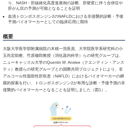
り、NASH・肝線維化高度進展例の診断、肝硬変に伴う合併症や
肝がん症の予測が可能となることを証明
血清トロンボスポンジン2のNAFLDにおける非侵襲的診断・予後
予測バイオマーカーとしての臨床応用に期待
概要
大阪大学医学部附属病院の木積一浩医員、大学院医学系研究科の小
玉尚宏助教、竹原徹郎教授（消化器内科学）らの研究グループは、
ニューキャッスル大学のQuentin M. Anstee（クエンティン・アンス
ティ）教授らの研究グループとの国際共同プロジェクトにより、非
アルコール性脂肪性肝疾患（NAFLD）におけるバイオマーカーの網
羅的探索を行い、トロンボスポンジン2が有用な診断・予後予測の非
侵襲的バイオマーカーとなることを証明しました（図1）。