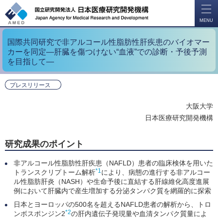
開
く
MENU
国際共同研究で非アルコール性脂肪性肝疾患のバイオマー
カーを同定―肝臓を傷つけない“血液”での診断・予後予測
を目指して―
プレスリリース
大阪大学
日本医療研究開発機構
研究成果のポイント
非アルコール性脂肪性肝疾患（NAFLD）患者の臨床検体を用いた
*1
トランスクリプトーム解析
により、病態の進行する非アルコー
ル性脂肪肝炎（NASH）や生命予後に直結する肝線維化高度進展
例において肝臓内で産生増加する分泌タンパク質を網羅的に探索
日本とヨーロッパの500名を超えるNAFLD患者の解析から、トロ
*2
ンボスポンジン2
の肝内遺伝子発現量や血清タンパク質量によ