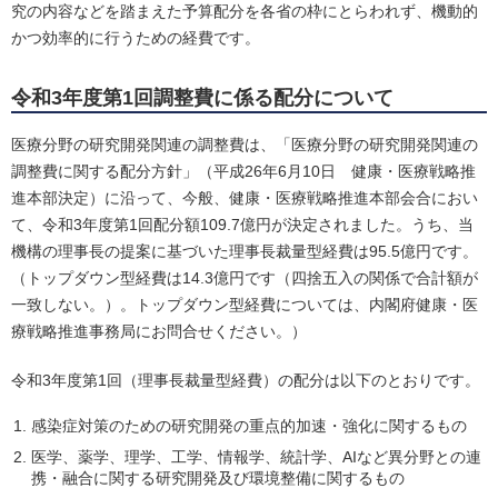
究の内容などを踏まえた予算配分を各省の枠にとらわれず、機動的
かつ効率的に行うための経費です。
令和3年度第1回調整費に係る配分について
医療分野の研究開発関連の調整費は、「医療分野の研究開発関連の
調整費に関する配分方針」（平成26年6月10日 健康・医療戦略推
進本部決定）に沿って、今般、健康・医療戦略推進本部会合におい
て、令和3年度第1回配分額109.7億円が決定されました。うち、当
機構の理事長の提案に基づいた理事長裁量型経費は95.5億円です。
（トップダウン型経費は14.3億円です（四捨五入の関係で合計額が
一致しない。）。トップダウン型経費については、内閣府健康・医
療戦略推進事務局にお問合せください。）
令和3年度第1回（理事長裁量型経費）の配分は以下のとおりです。
感染症対策のための研究開発の重点的加速・強化に関するもの
医学、薬学、理学、工学、情報学、統計学、AIなど異分野との連
携・融合に関する研究開発及び環境整備に関するもの