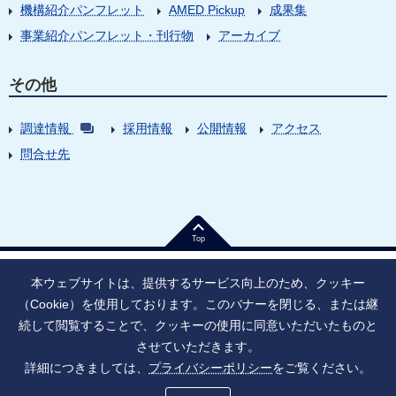
機構紹介パンフレット
AMED Pickup
成果集
事業紹介パンフレット・刊行物
アーカイブ
その他
調達情報
採用情報
公開情報
アクセス
問合せ先
Top
本ウェブサイトは、提供するサービス向上のため、クッキー
（Cookie）を使用しております。このバナーを閉じる、または継
続して閲覧することで、クッキーの使用に同意いただいたものと
法人番号：9010005023796
東京都千代田区大手町1丁目7番1号
させていただきます。
情報公開
寄附のお願い
ご利用上の注意
詳細につきましては、
プライバシーポリシー
をご覧ください。
ソーシャル・ネットワーキング・サービス運用ポリシー
プライバシーポリシー
アクセシビリティ
サイトマップ