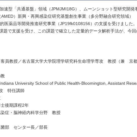
加速型「共通基盤」領域（JPMJMI18G）、ムーンショット型研究開発
開発機構（AMED）新興・再興感染症研究基盤創生事業（多分野融合研究領域）
新的医薬品等開発推進研究事業（JP19fk0108156）の支援を受けまし
題で支援を受け、この課題で確立した定量的データ解析手法が、今回のCO
 客員教授／名古屋大学大学院理学研究科生命理学専攻 教授（兼 京
助教
ana University School of Public Health-Bloomington, Assistant Resea
専攻 特任講師
教
士後期課程2年
感染症・脳神経内科学分野 教授
真菌部 センター長／部長