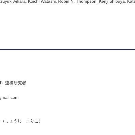
zuyuki Aihara, Koichi Watashi, Robin N. Thompson, Kenji Shibuya, Katsu
i）連携研究者
gmail.com
子（しょうじ まりこ）