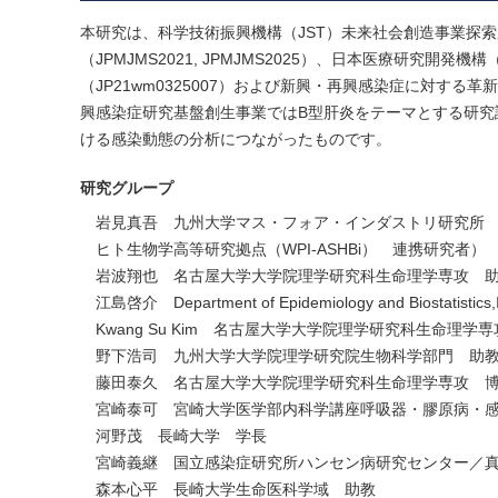
本研究は、科学技術振興機構（JST）未来社会創造事業探索
（JPMJMS2021, JPMJMS2025）、日本医療研究
（JP21wm0325007）および新興・再興感染症に対する革
興感染症研究基盤創生事業ではB型肝炎をテーマとする研究課
ける感染動態の分析につながったものです。
研究グループ
岩見真吾 九州大学マス・フォア・インダストリ研究所
ヒト生物学高等研究拠点（WPI-ASHBi） 連携研究者）
岩波翔也 名古屋大学大学院理学研究科生命理学専攻 
江島啓介 Department of Epidemiology and Biostatistics,Indi
Kwang Su Kim 名古屋大学大学院理学研究科生命理学
野下浩司 九州大学大学院理学研究院生物科学部門 助
藤田泰久 名古屋大学大学院理学研究科生命理学専攻 博
宮崎泰可 宮崎大学医学部内科学講座呼吸器・膠原病・
河野茂 長崎大学 学長
宮崎義継 国立感染症研究所ハンセン病研究センター／
森本心平 長崎大学生命医科学域 助教