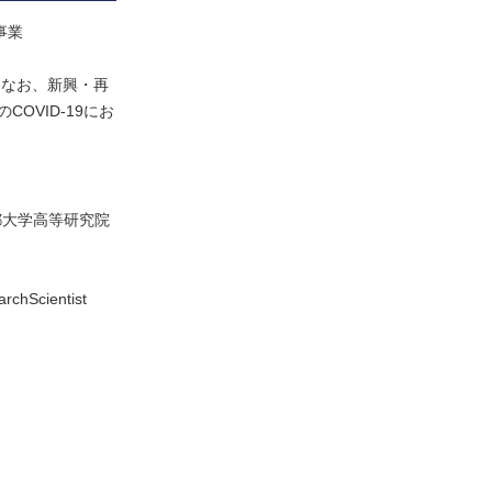
事業
た。なお、新興・再
VID-19にお
都大学高等研究院
rchScientist