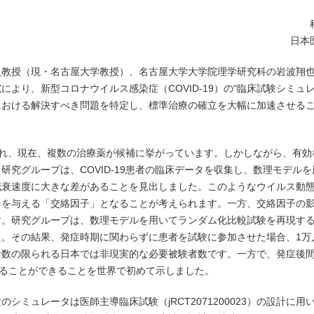
日本
員教授（現・名古屋大学教授）、名古屋大学大学院理学研究科の岩波翔
より、新型コロナウイルス感染症（COVID-19）の“臨床試験シミュ
における解決すべき問題を特定し、標準治療の確立を大幅に加速させる
求され、現在、複数の治療薬が候補に挙がっています。しかしながら、有
究グループは、COVID-19患者の臨床データを収集し、数理モデル
減衰速度に大きな差があることを見出しました。このようなウイルス動
スを与える「交絡因子」となることが考えられます。一方、交絡因子の
す。研究グループは、数理モデルを用いてランダム化比較試験を再現す
。その結果、発症時期に関わらずに患者を試験に参加させた場合、1万
者数の限られる日本では非現実的な必要被験者数です。一方で、発症後
えることができることを世界で初めて示しました。
ミュレータは医師主導臨床試験（jRCT2071200023）の設計に用