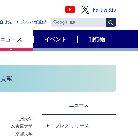
English Site
合せ先
メルマガ登録
ニュース
イベント
刊行物
に貢献―
ニュース
九州大学
プレスリリース
名古屋大学
京都大学