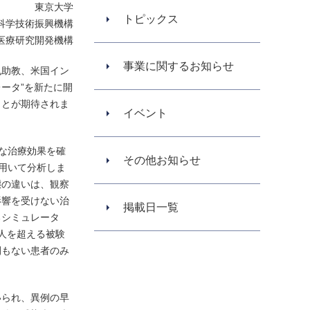
東京大学
トピックス
科学技術振興機構
医療研究開発機構
事業に関するお知らせ
也助教、米国イン
レータ”を新たに開
ことが期待されま
イベント
効な治療効果を確
その他お知らせ
を用いて分析しま
態の違いは、観察
影響を受けない治
掲載日一覧
るシミュレータ
人を超える被験
間もない患者のみ
いられ、異例の早