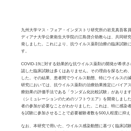
九州大学マス・フォア・インダストリ研究所の岩見真吾客
ディアナ大学公衆衛生大学院の江島啓介助教らは、共同研究に
発しました。これにより、抗ウイルス薬剤治療の臨床試験
す。
COVID-19に対する効果的な抗ウイルス薬剤の開発が希
認した臨床試験は多くはありません。その理由を探るため、研
した。その結果、患者間でウイルス動態、特にウイルスの
研究においては、抗ウイルス薬剤の治療効果推定にバイア
療効果の評価手法である「ランダム化比較試験」がありま
（シミュレーションのためのソフトウエア）を開発しました
者の参加が必要なことがわかりました。これは、特に感染
を試験に参加させることで必要被験者数を500人程度に抑
なお、本研究で用いた、ウイルス感染動態に基づく臨床試験のシ