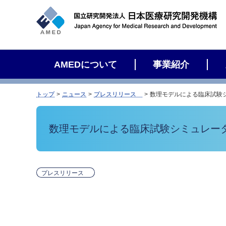
サ
イ
ト
内
検
AMEDについて
事業紹介
索
トップ
ニュース
プレスリリース
数理モデルによる臨床試験
数理モデルによる臨床試験シミュレー
プレスリリース