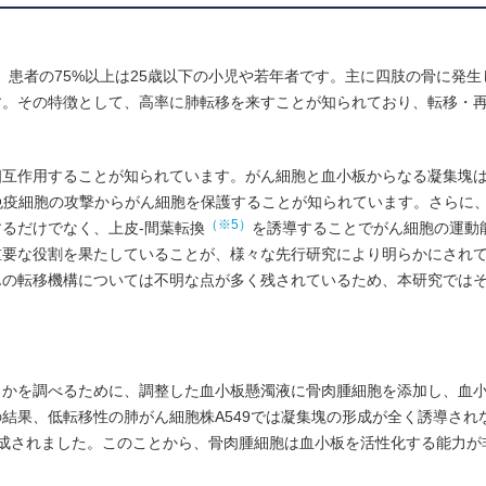
り、患者の75%以上は25歳以下の小児や若年者です。主に四肢の骨に発
。その特徴として、高率に肺転移を来すことが知られており、転移・再
相互作用することが知られています。がん細胞と血小板からなる凝集塊
免疫細胞の攻撃からがん細胞を保護することが知られています。さらに
（※5）
るだけでなく、上皮-間葉転換
を誘導することでがん細胞の運動
重要な役割を果たしていることが、様々な先行研究により明らかにされ
んの転移機構については不明な点が多く残されているため、本研究では
うかを調べるために、調整した血小板懸濁液に骨肉腫細胞を添加し、血
結果、低転移性の肺がん細胞株A549では凝集塊の形成が全く誘導され
成されました。このことから、骨肉腫細胞は血小板を活性化する能力が