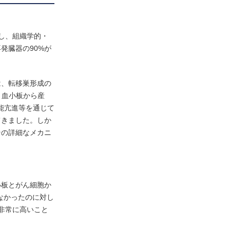
生し、組織学的・
発臓器の90%が
は、転移巣形成の
、血小板から産
能亢進等を通じて
てきました。しか
その詳細なメカニ
小板とがん細胞か
なかったのに対し
非常に高いこと