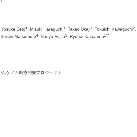
誌）
1
1
1
2
, Yosuke Seto
, Mizuki Haraguchi
, Takao Ukaji
, Tokuichi Kawaguchi
,
4
5
1**
, Seiichi Matsumoto
, Naoya Fujita
, Ryohei Katayama
がんゲノム医療開発プロジェクト