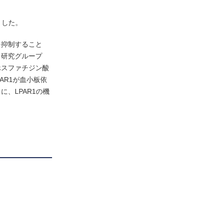
ました。
を抑制すること
、研究グループ
ホスファチジン酸
AR1が血小板依
、LPAR1の機