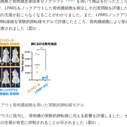
（※6）
細胞株と骨肉腫患者由来ゼノグラフト
を用いて検証を行ったとこ
、LPAR1をノックアウトした骨肉腫細胞を樹立しその浸潤能を評価したと
の亢進が起こらなくなることがわかりました。また、LPAR1ノックア
肺転移能を実験的肺転移モデルで評価したところ、骨肉腫細胞により形
観察されました（図3）。
ックアウト骨肉腫細胞を用いた実験的肺転移モデル
をマウスに投与し、骨肉腫の実験的肺転移に与える影響を評価しました。その
の生着が有意に抑制されることが示されました（図4）。