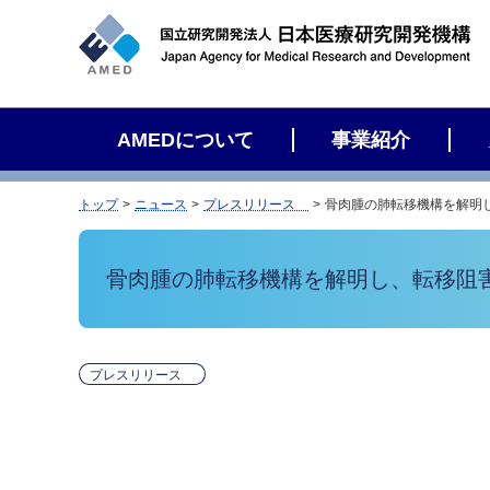
サ
イ
ト
内
検
AMEDについて
事業紹介
索
トップ
ニュース
プレスリリース
骨肉腫の肺転移機構を解明
骨肉腫の肺転移機構を解明し、転移阻
プレスリリース