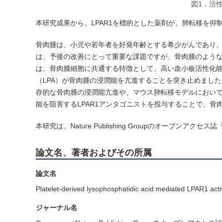
図1．活
本研究成果から、LPAR1を標的とした薬剤が、肺転移を
骨肉腫は、小児や若年者を好発年齢とする希少がんであり
は、予後の改善にとって重要な課題ですが、骨肉腫のよう
は、骨肉腫細胞に共通する特徴として、高い血小板活性化
（LPA）が骨肉腫の浸潤能を亢進することを突き止めました。
存的な骨肉腫の浸潤能亢進や、マウス肺転移モデルにおいて
能を阻害するLPAR1アンタゴニストを投与することで、
本研究は、Nature Publishing Groupのオープンアクセ
論文名、著者およびその所属
論文名
Platelet-derived lysophosphatidic acid mediated LPAR1 acti
ジャーナル名