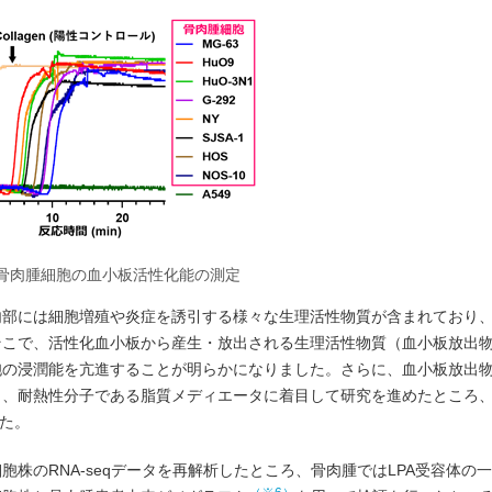
．骨肉腫細胞の血小板活性化能の測定
内部には細胞増殖や炎症を誘引する様々な生理活性物質が含まれており
そこで、活性化血小板から産生・放出される生理活性物質（血小板放出
胞の浸潤能を亢進することが明らかになりました。さらに、血小板放出
ら、耐熱性分子である脂質メディエータに着目して研究を進めたところ
した。
のRNA-seqデータを再解析したところ、骨肉腫ではLPA受容体の一つ