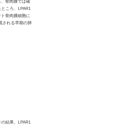
ろ、骨肉腫では確
ころ、LPAR1
ウト骨肉腫細胞に
成される早期の肺
結果、LPAR1