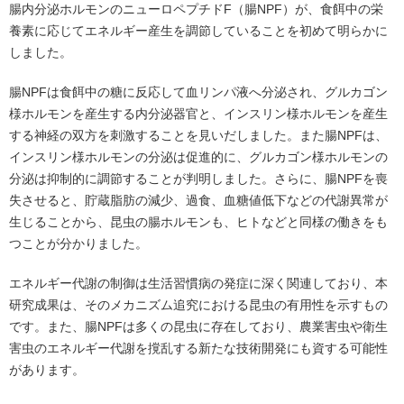
腸内分泌ホルモンのニューロペプチドF（腸NPF）が、食餌中の栄
養素に応じてエネルギー産生を調節していることを初めて明らかに
しました。
腸NPFは食餌中の糖に反応して血リンパ液へ分泌され、グルカゴン
様ホルモンを産生する内分泌器官と、インスリン様ホルモンを産生
する神経の双方を刺激することを見いだしました。また腸NPFは、
インスリン様ホルモンの分泌は促進的に、グルカゴン様ホルモンの
分泌は抑制的に調節することが判明しました。さらに、腸NPFを喪
失させると、貯蔵脂肪の減少、過食、血糖値低下などの代謝異常が
生じることから、昆虫の腸ホルモンも、ヒトなどと同様の働きをも
つことが分かりました。
エネルギー代謝の制御は生活習慣病の発症に深く関連しており、本
研究成果は、そのメカニズム追究における昆虫の有用性を示すもの
です。また、腸NPFは多くの昆虫に存在しており、農業害虫や衛生
害虫のエネルギー代謝を撹乱する新たな技術開発にも資する可能性
があります。