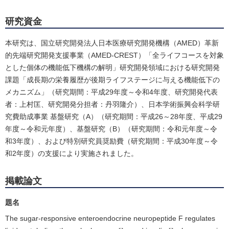
研究資金
本研究は、国立研究開発法人日本医療研究開発機構（AMED）革新
的先端研究開発支援事業（AMED-CREST）「全ライフコースを対象
とした個体の機能低下機構の解明」研究開発領域における研究開発
課題「成長期の栄養履歴が後期ライフステージに与える機能低下の
メカニズム」（研究期間：平成29年度～令和4年度、研究開発代表
者：上村匡、研究開発分担者：丹羽隆介）、日本学術振興会科学研
究費助成事業 基盤研究（A）（研究期間：平成26～28年度、平成29
年度～令和元年度）、基盤研究（B）（研究期間：令和元年度～令
和3年度）、および特別研究員奨励費（研究期間：平成30年度～令
和2年度）の支援により実施されました。
掲載論文
題名
The sugar-responsive enteroendocrine neuropeptide F regulates