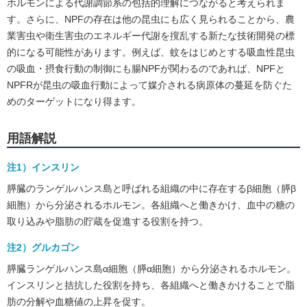
ホルモンによる代謝調節系の包括的理解につながると考えられま
す。さらに、NPFの存在は他の昆虫にも広く見られることから、農
業害虫や衛生害虫のエネルギー代謝を撹乱する新たな技術開発の標
的になる可能性があります。例えば、蚊をはじめとする吸血性昆虫
の吸血・摂食行動の制御にも腸NPFが関わるのであれば、NPFと
NPFRが昆虫の吸血行動によって媒介される病原体の蔓延を防ぐた
めのターゲットになり得ます。
用語解説
注1）インスリン
膵臓のランゲルハンス島と呼ばれる組織の中に存在するβ細胞（膵β
細胞）から分泌されるホルモン。各組織へと働きかけ、血中の糖の
取り込みや脂肪の貯蔵を促進する役割を持つ。
注2）グルカゴン
膵臓ランゲルハンス島α細胞（膵α細胞）から分泌されるホルモン。
インスリンと拮抗した役割を持ち、各組織へと働きかけることで脂
肪の分解や血糖値の上昇を促す。