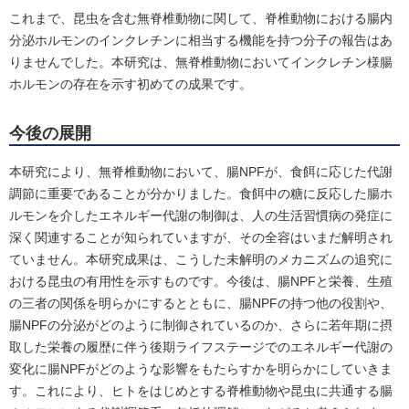
これまで、昆虫を含む無脊椎動物に関して、脊椎動物における腸内
分泌ホルモンのインクレチンに相当する機能を持つ分子の報告はあ
りませんでした。本研究は、無脊椎動物においてインクレチン様腸
ホルモンの存在を示す初めての成果です。
今後の展開
本研究により、無脊椎動物において、腸NPFが、食餌に応じた代謝
調節に重要であることが分かりました。食餌中の糖に反応した腸ホ
ルモンを介したエネルギー代謝の制御は、人の生活習慣病の発症に
深く関連することが知られていますが、その全容はいまだ解明され
ていません。本研究成果は、こうした未解明のメカニズムの追究に
おける昆虫の有用性を示すものです。今後は、腸NPFと栄養、生殖
の三者の関係を明らかにするとともに、腸NPFの持つ他の役割や、
腸NPFの分泌がどのように制御されているのか、さらに若年期に摂
取した栄養の履歴に伴う後期ライフステージでのエネルギー代謝の
変化に腸NPFがどのような影響をもたらすかを明らかにしていきま
す。これにより、ヒトをはじめとする脊椎動物や昆虫に共通する腸