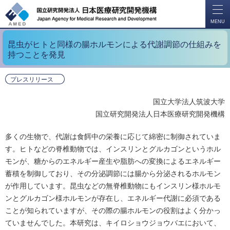
開
く
MENU
昆虫がヒトと同様の腸ホルモンによる代謝調節の仕組みを
持つことを発見
プレスリリース
国立大学法人筑波大学
国立研究開発法人日本医療研究開発機構
多くの生物で、代謝は食餌中の栄養に応じて綿密に制御されていま
す。ヒトなどの脊椎動物では、インスリンとグルカゴンというホル
モンが、糖からのエネルギー産生や脂肪への変換によるエネルギー
蓄積を制御しており、その分泌調節には腸から分泌されるホルモン
が作用しています。昆虫などの無脊椎動物にもインスリン様ホルモ
ンとグルカゴン様ホルモンが存在し、エネルギー代謝に必須である
ことが知られていますが、その際の腸ホルモンの役割はよく分かっ
ていませんでした。本研究は、キイロショウジョウバエにおいて、