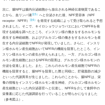
次に、腸NPFは腸内分泌細胞から放出される神経伝達物質であるこ
注5）
とから、血リンパ液
へと分泌された後、NPF受容体（NPF
注6）
receptor : NPFR）
を発現する組織によって受け取られると予想
されました。そこで、キイロショウジョウバエにおいてNPFRを発
現する組織を調べたところ、インスリン様の働きをするホルモンを
産生する神経細胞、およびグルカゴン様の働きをするホルモンを産
生する内分泌細胞でNPFRが発現していました。さらに、インスリ
ン様ホルモン産生細胞おいてNPFRの機能を阻害したところ、イン
スリン様ホルモンの産生が抑えられました。一方、グルカゴン様ホ
ルモン産生細胞におけるNPFRの阻害は、グルカゴン様ホルモンの
分泌を促進しました。また、これらのホルモン産生細胞でNPFRの
機能を阻害すると、腸NPFを阻害した際と同様に、貯蔵脂肪の減少
といった代謝異常が生じました。これらのことから、腸NPFは、栄
養の情報をインスリン様ホルモン産生神経、グルカゴン様ホルモン
産生細胞といった内分泌器官へと伝達し、NPFRを介して食餌中の
栄養素に応じた代謝調節を行っていることが明らかになりました
（参考図上）。