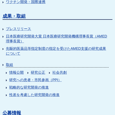
ワクチン開発・国際連携
成果・取組
プレスリリース
日本医療研究開発大賞 日本医療研究開発機構理事長賞（AMED
理事長賞）
先駆的医薬品等指定制度の指定を受けたAMED支援の研究成果
について
取組
情報公開
研究公正
社会共創
研究への患者・市民参画（PPI）
戦略的な研究開発の推進
性差を考慮した研究開発の推進
公募情報