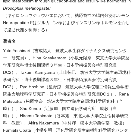
lipid metabolism through glucagon-like and insulin-like hormones in
Drosophila melanogaster
（キイロショウジョウバエにおいて、糖応答性の腸内分泌ホルモン
Neuropeptide Fはグルカゴン様およびインスリン様ホルモンを介し
て脂肪代謝を制御する）
著者名
Yuto Yoshinari（吉成祐人 筑波大学生存ダイナミクス研究センタ
ー 研究員）、Hina Kosakamoto（小坂元陽奈 東京大学大学院薬
学系研究科博士後期課程３年生・日本学術振興会特別研究員
DC2）、Takumi Kamiyama（上山拓巳 筑波大学大学院生命環境科
学研究科・博士後期課程３年生・日本学術振興会特別研究員
DC2）、Ryo Hoshino（星野涼 筑波大学大学院理工情報生命学術
院生命地球科学研究群・日本学術振興会特別研究員DC１）、Rena
Matsuoka（松岡怜奈 筑波大学大学院生命環境科学研究科（当
時））、Shu Kondo（近藤周 国立遺伝学研究所 助教（当
時））、Hiromu Tanimoto（谷本拓 東北大学大学院生命科学研究
科 教授）、Akira Nakamura（中村輝 熊本大学薬学部 教授）
Fumiaki Obata（小幡史明 理化学研究所生命機能科学研究センタ