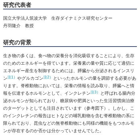
研究代表者
国立大学法人筑波大学 生存ダイナミクス研究センター
丹羽隆介 教授
研究の背景
生き物の多くは、食べ物の栄養分を消化吸収することにより、生存
のためのエネルギーを得ています。栄養素の量や質に応じて適切に
エネルギー産生を制御するためには、膵臓から分泌されるインスリ
注1）
注2）
ン
やグルカゴン
といったホルモンの量を調節する必要があ
ります。脊椎動物においては、栄養の情報を読み取り、膵臓へと情
注3）
報を伝達するホルモンとして、インクレチン
と呼ばれる腸内分
泌ホルモンが知られており、糖尿病や肥満といった生活習慣病治療
のターゲットとしても注目されています（参考図下）。しかし、こ
のインクレチンの報告はヒトなどの哺乳動物を含む脊椎動物の系に
限られており、昆虫などの無脊椎動物にも同様の機能をもつホルモ
ンが存在するのか否かは分かっていませんでした。