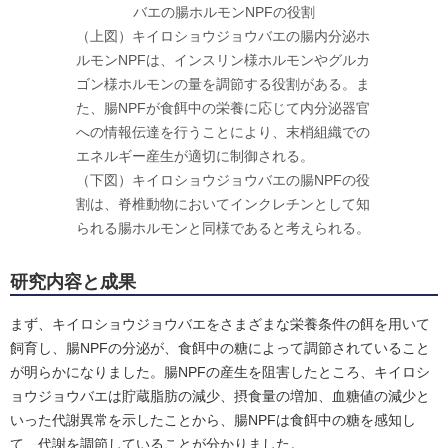
バエの腸ホルモンNPFの役割
（上図）キイロショウジョウバエの腸内分泌ホ
ルモンNPFは、インスリン様ホルモンやグルカ
ゴン様ホルモンの量を調節する役割がある。ま
た、腸NPFが食餌中の栄養に応じて内分泌器官
への情報伝達を行うことにより、末梢組織での
エネルギー産生が適切に制御される。
（下図）キイロショウジョウバエの腸NPFの役
割は、脊椎動物においてインクレチンとして知
られる腸ホルモンと同様であると考えられる。
研究内容と成果
まず、キイロショウジョウバエをさまざまな栄養条件の餌を用いて
飼育し、腸NPFの分泌が、食餌中の糖によって調節されていること
が明らかになりました。腸NPFの産生を阻害したところ、キイロシ
ョウジョウバエは貯蔵脂肪の減少、摂食量の増加、血糖値の減少と
いった代謝異常を示したことから、腸NPFは食餌中の糖を感知し
て、代謝を調節していることが分かりました。