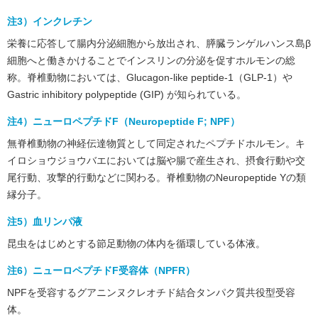
注3）インクレチン
栄養に応答して腸内分泌細胞から放出され、膵臓ランゲルハンス島β
細胞へと働きかけることでインスリンの分泌を促すホルモンの総
称。脊椎動物においては、Glucagon-like peptide-1（GLP-1）や
Gastric inhibitory polypeptide (GIP) が知られている。
注4）ニューロペプチドF（Neuropeptide F; NPF）
無脊椎動物の神経伝達物質として同定されたペプチドホルモン。キ
イロショウジョウバエにおいては脳や腸で産生され、摂食行動や交
尾行動、攻撃的行動などに関わる。脊椎動物のNeuropeptide Yの類
縁分子。
注5）血リンパ液
昆虫をはじめとする節足動物の体内を循環している体液。
注6）ニューロペプチドF受容体（NPFR）
NPFを受容するグアニンヌクレオチド結合タンパク質共役型受容
体。