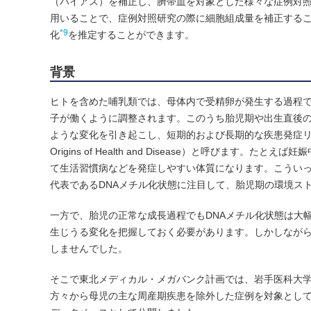
（バイアス）を補正し、臍帯血を対象とした様々な症例対照
用いることで、症例対照研究の際に細胞組成量を補正する
*9
化
を推定することができます。
背景
ヒトを含めた哺乳類では、母体内で受精卵が発生する過程
子が働くように調整されます。このうち胎児期や出生直後
ような変化を引き起こし、短期的および長期的な疾患発症リスク
Origins of Health and Disease）と呼び
て生活習慣病などを発症しやすい体質になります。こうい
代表であるDNAメチル化状態に注目して、胎児期の環境ス
一方で、胎児の正常な成長過程でもDNAメチル化状態は大
生じうる変化を把握しておく必要があります。しかしなが
しませんでした。
そこで東北メディカル・メガバンク計画では、岩手医科大
方々から母児の主な周産期疾患を除外した症例を対象として