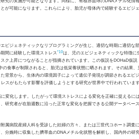
研究の実施が可能となります。同様に、有核赤血球のDNAメチル化情
ことが可能になります。これらにより、胎児が母体内で経験するエピジ
でエピジェネティックなリプログラミングが生じ、適切な時期に適切な
*10
の期間に経験した環境ストレス
は、児のエピジェネティックな特徴に
上昇につながることが指摘されています。この仮説をDOHaD仮説（Deve
ます。たとえば妊娠中の食事が制限されると、胎児は低栄養状態に晒されます。その結
った背景から、生体内の環境因子によって遺伝子発現が調節されるエピ
トレスがもたらす影響を評価しようとする研究が世界中で行われていま
幅に変化します。したがって環境ストレスによる変化を正確に捉えるに
ら、研究者が在胎週数に沿った正常な変化を把握できる公開データベー
学附属病院産婦人科を受診した妊婦の方々、または三世代コホート調査
、分娩時に収集した臍帯血のDNAメチル化状態を解析し、国内外の研