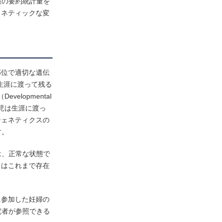
報の要約統計量を
ェネティックな変
部位で適切な遺伝
生涯に渡って残る
lopmental
果、児は生涯に渡っ
ジェネティクスの
す。
は、正常な状態で
スはこれまで存在
に参加した妊婦の
究者が参照できる