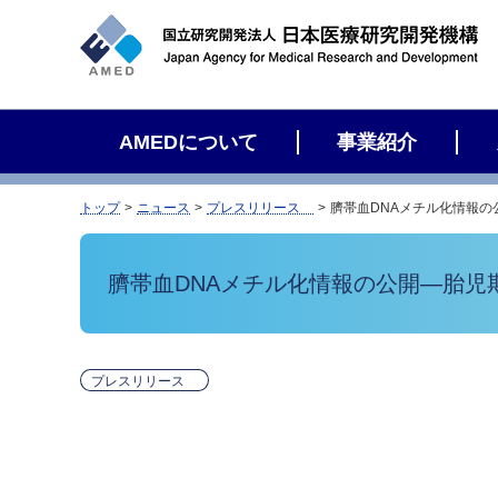
サ
イ
ト
内
検
AMEDについて
事業紹介
索
トップ
ニュース
プレスリリース
臍帯血DNAメチル化情報
臍帯血DNAメチル化情報の公開―胎児
プレスリリース