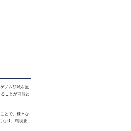
いゲノム領域を区
することが可能と
ることで、様々な
になり、環境要