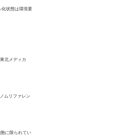
ル化状態は環境要
n）。東北メディカ
。全ゲノムリファレン
細胞に限られてい