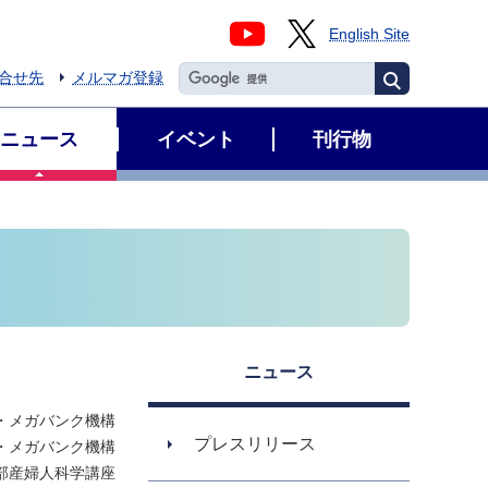
English Site
合せ先
メルマガ登録
ニュース
イベント
刊行物
ニュース
・メガバンク機構
プレスリリース
・メガバンク機構
部産婦人科学講座