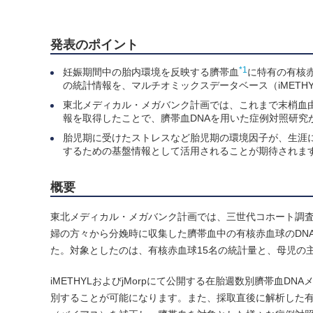
発表のポイント
*1
妊娠期間中の胎内環境を反映する臍帯血
に特有の有核
の統計情報を、マルチオミックスデータベース（iMETHY
東北メディカル・メガバンク計画では、これまで末梢血
報を取得したことで、臍帯血DNAを用いた症例対照研究
胎児期に受けたストレスなど胎児期の環境因子が、生涯
するための基盤情報として活用されることが期待されま
概要
東北メディカル・メガバンク計画では、三世代コホート調
婦の方々から分娩時に収集した臍帯血中の有核赤血球のDN
た。対象としたのは、有核赤血球15名の統計量と、母児の主
iMETHYLおよびjMorpにて公開する在胎週数別臍帯血
別することが可能になります。また、採取直後に解析した有