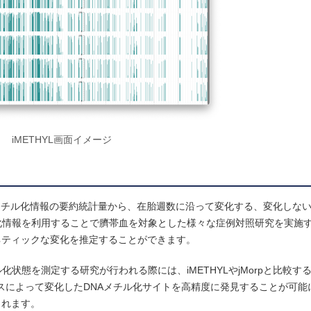
iMETHYL画面イメージ
DNAメチル化情報の要約統計量から、在胎週数に沿って変化する、変化しな
化情報を利用することで臍帯血を対象とした様々な症例対照研究を実施
ネティックな変化を推定することができます。
状態を測定する研究が行われる際には、iMETHYLやjMorpと比較す
スによって変化したDNAメチル化サイトを高精度に発見することが可能
されます。