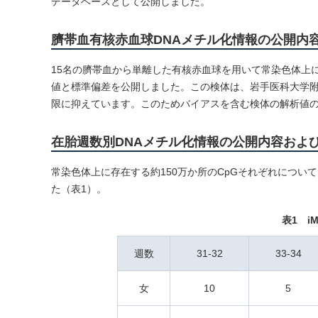
データベースとして公開しました。
臍帯血有核赤血球DNAメチル化情報の公開内
15名の臍帯血から単離した有核赤血球を用いて常染色体上に存
値と標準偏差を公開しました。この検体は、岩手医科大学
限に抑えています。このためバイアスを含む検体の解析値
在胎週数別DNAメチル化情報の公開内容およ
常染色体上に存在する約150万か所のCpGそれぞれについ
た（表1）。
表1 i
週数
31-32
33-34
女
10
5