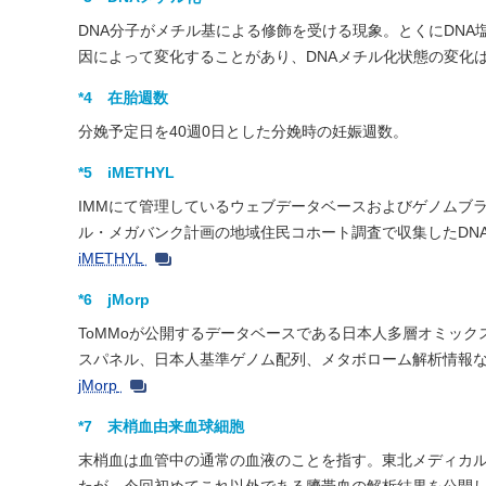
DNA分子がメチル基による修飾を受ける現象。とくにDN
因によって変化することがあり、DNAメチル化状態の変化
*4 在胎週数
分娩予定日を40週0日とした分娩時の妊娠週数。
*5 iMETHYL
IMMにて管理しているウェブデータベースおよびゲノムブラウザ（iMETHYL
ル・メガバンク計画の地域住民コホート調査で収集したDN
iMETHYL
*6 jMorp
ToMMoが公開するデータベースである日本人多層オミックス参照パネル（
スパネル、日本人基準ゲノム配列、メタボローム解析情報
jMorp
*7 末梢血由来血球細胞
末梢血は血管中の通常の血液のことを指す。東北メディカ