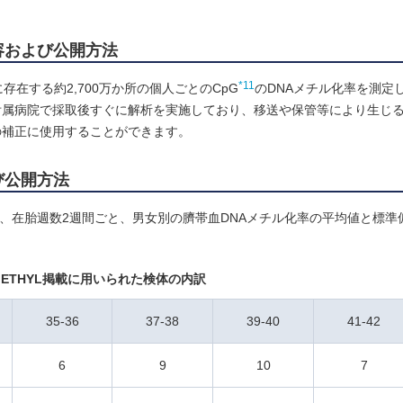
容および公開方法
*11
在する約2,700万か所の個人ごとのCpG
のDNAメチル化率を測定
附属病院で採取後すぐに解析を実施しており、移送や保管等により生じ
の補正に使用することができます。
び公開方法
て、在胎週数2週間ごと、男女別の臍帯血DNAメチル化率の平均値と標準
METHYL掲載に用いられた検体の内訳
35-36
37-38
39-40
41-42
6
9
10
7