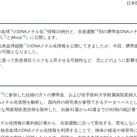
日本
*2
*3
*4
赤血球
のDNAメチル化
情報15例分と、在胎週数
別の臍帯血DNAメ
*5
*6
L
とjMorp
）に公開します。
*7
由来血球細胞
のDNAメチル化情報を公開してきましたが、今回、臍帯
が可能となりました。
に渡って疾患発症リスクを上昇させる可能性など、児にどのように影響
す。
*8
査
に参加した妊婦の方々の臍帯血、および岩手医科大学附属病院産婦人
Aメチル化状態を解析し、国内外の研究者が参照できるデータベースと
な周産期疾患症例を除外した、妊娠31週から42週までの92例の統計量
DNAメチル化情報の要約統計量から、在胎週数に沿って変化する、変化しな
核赤血球のDNAメチル化情報を利用することで、検体の移送や保管等