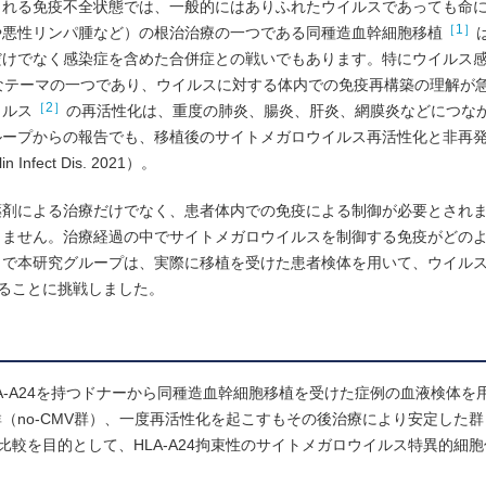
される免疫不全状態では、一般的にはありふれたウイルスであっても命
［1］
や悪性リンパ腫など）の根治治療の一つである同種造血幹細胞移植
だけでなく感染症を含めた合併症との戦いでもあります。特にウイルス
なテーマの一つであり、ウイルスに対する体内での免疫再構築の理解が
［2］
イルス
の再活性化は、重度の肺炎、腸炎、肝炎、網膜炎などにつな
ループからの報告でも、移植後のサイトメガロウイルス再活性化と非再
Infect Dis. 2021）。
薬剤による治療だけでなく、患者体内での免疫による制御が必要とされ
りません。治療経過の中でサイトメガロウイルスを制御する免疫がどの
こで本研究グループは、実際に移植を受けた患者検体を用いて、ウイル
ることに挑戦しました。
A-A24を持つドナーから同種造血幹細胞移植を受けた症例の血液検体を
o-CMV群）、一度再活性化を起こすもその後治療により安定した群（one
ける比較を目的として、HLA-A24拘束性のサイトメガロウイルス特異的細