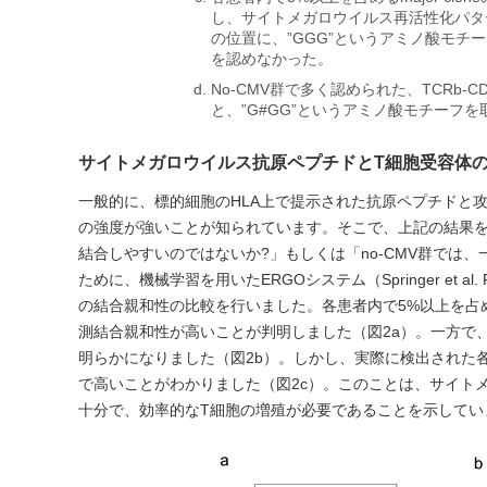
し、サイトメガロウイルス再活性化パタ
の位置に、”GGG”というアミノ酸モチー
を認めなかった。
No-CMV群で多く認められた、TCRb
と、”G#GG”というアミノ酸モチーフ
サイトメガロウイルス抗原ペプチドとT細胞受容体
一般的に、標的細胞のHLA上で提示された抗原ペプチドと
の強度が強いことが知られています。そこで、上記の結果をもとに
結合しやすいのではないか?」もしくは「no-CMV群では
ために、機械学習を用いたERGOシステム（Springer et a
の結合親和性の比較を行いました。各患者内で5%以上を占めるmajo
測結合親和性が高いことが判明しました（図2a）。一方で、
明らかになりました（図2b）。しかし、実際に検出された各
で高いことがわかりました（図2c）。このことは、サイト
十分で、効率的なT細胞の増殖が必要であることを示してい