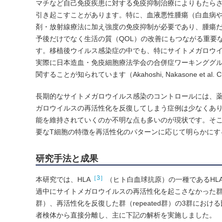
マチなど自己免疫疾患に対する免疫抑制治療によりもたら
引き起こすことがあります。特に、血液悪性腫瘍（白血病
剤・放射線療法に加え強度の免疫抑制が必要であり、腫瘍
予後だけでなく生活の質（QOL）の改善にもつながる重要
す。移植後ウイルス感染症の中でも、特にサイトメガロウ
実際に日本造血・免疫細胞療法学会の合併症ワーキンググ
関することが知られています（Akahoshi, Nakasone et al. Clin 
長期的なサイトメガロウイルス感染のコントロールには、
ガロウイルスの再活性化を反復してしまう症例は少なくあ
能を維持されていくのか不明な点も多いのが現状です。そ
要なT細胞の特徴を再活性化のパターンに応じて明らかにす
研究手法と成果
［3］
本研究では、HLA
（ヒト白血球抗原）の一種であるHL
過中にサイトメガロウイルスの再活性化を起こさなかった群（n
群）、再活性化を反復した群（repeated群）の3群にお
者検体から直接分離し、主に下記の解析を実施しました。