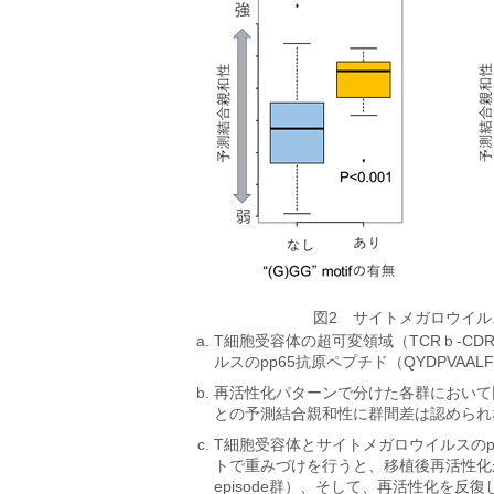
図2 サイトメガロウイル
T細胞受容体の超可変領域（TCRｂ-CD
ルスのpp65抗原ペプチド（QYDPVA
再活性化パターンで分けた各群において
との予測結合親和性に群間差は認められない（K
T細胞受容体とサイトメガロウイルスの
トで重みづけを行うと、移植後再活性化が
episode群）、そして、再活性化を反