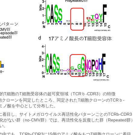
T細胞のT細胞受容体の超可変領域（TCRｂ-CDR3）の特徴
細胞クローンを同定したところ、同定されたT細胞クローンのTCRｂ-
アミノ酸を中心として分布した。
oneに着目し、サイトメガロウイルス再活性化パターンごとのTCRb-CDR3
ない群（no-CMV群）では、再活性化を反復した群（Repeated群）
い。
neの中でも、TCRb-CDR3に15個のアミノ酸をもつT細胞クローンに着目