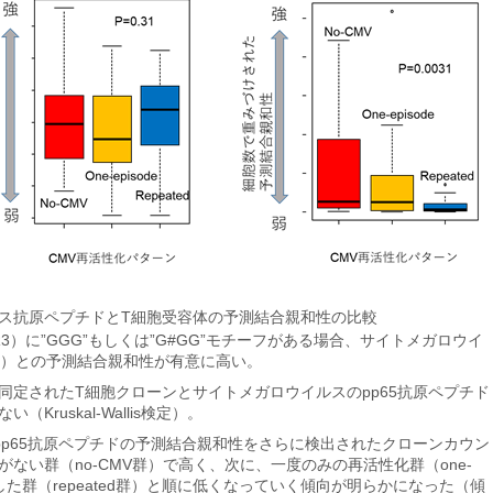
ス抗原ペプチドとT細胞受容体の予測結合親和性の比較
R3）に”GGG”もしくは”G#GG”モチーフがある場合、サイトメガロウイ
ALF）との予測結合親和性が有意に高い。
同定されたT細胞クローンとサイトメガロウイルスのpp65抗原ペプチド
ruskal-Wallis検定）。
pp65抗原ペプチドの予測結合親和性をさらに検出されたクローンカウン
ない群（no-CMV群）で高く、次に、一度のみの再活性化群（one-
復した群（repeated群）と順に低くなっていく傾向が明らかになった（傾