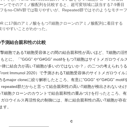
ーンでそのアミノ酸配列を比較すると、超可変領域に該当する7-9番目
フをno-CMV群では取りやすいが、Repeated群ではそのようなモチー
-CDR に17個のアミノ酸をもつT細胞クローンのアミノ酸配列に着目する
を取りやすいことがわかった。
の予測結合親和性の比較
攻撃細胞であるT細胞受容体との間の結合親和性が高いほど、T細胞の活
、「”GGG” や“G#GG” motifをもつT細胞はサイトメガロウイ
、一律に結合力が高いT細胞が多いのではないか？」の二つの考えられう
l. Front Immunol 2020）で予測されるT細胞受容体のサイトメガロウ
r cloneに絞り解析したところ、有意に”GGG” や“G#GG” moti
repeated群だからと言って結合親和性の高いT細胞が検出されないわ
T細胞クローンのカウントで結合親和性の重みづけを行ったところ、有意に
メガロウイルス再活性化の制御には、単に結合親和性の高いT細胞が存在
ます。