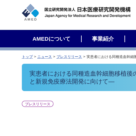
サ
イ
ト
内
検
AMEDについて
事業紹介
索
トップ
ニュース
プレスリリース
実患者における同種造血幹細
実患者における同種造血幹細胞移植後
と新規免疫療法開発に向けて―
プレスリリース