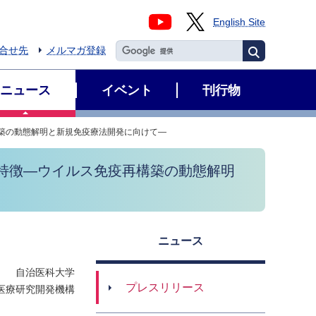
English Site
合せ先
メルマガ登録
ニュース
イベント
刊行物
築の動態解明と新規免疫療法開発に向けて―
特徴―ウイルス免疫再構築の動態解明
ニュース
自治医科大学
プレスリリース
医療研究開発機構