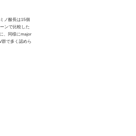
アミノ酸長は15個
ターンで比較した
に、同様にmajor
CMV群で多く認めら