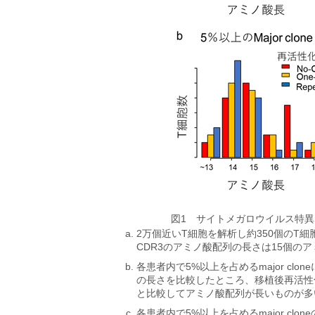
図1 サイトメガロウイルス特異的
2万個近いT細胞を解析し約350個のT
CDR3のアミノ酸配列の長さは15個の
各患者内で5%以上を占めるmajor cl
の長さを比較したところ、移植後再活性化が
と比較してアミノ酸配列が長いものが多
各患者内で5%以上を占めるmajor clo