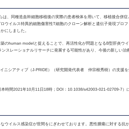
らは、同種造血幹細胞移植後の実際の患者検体を用いて、移植後合併症
ロウイルス特異的細胞傷害性T細胞のクローン解析と遺伝子発現プロフ
らかにしました。
のhuman modelと捉えることで、再活性化が問題となるB型肝炎ウ
ランスレーショナルリサーチに発展する可能性があり、今後の新しい治
イニシアティブ（J-PRIDE）（研究開発代表者 仲宗根秀樹）の支援
本時間2021年10月11日18時；DOI：10.1038/s42003-021-02709
々なウイルス感染症が世間をにぎわせております。悪性腫瘍に対する抗