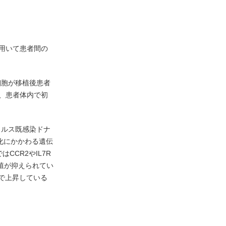
用いて患者間の
細胞が移植後患者
、患者体内で初
イルス既感染ドナ
化にかかわる遺伝
CCR2やIL7R
増殖が抑えられてい
群で上昇している