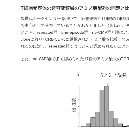
T細胞受容体の超可変領域のアミノ酸配列の同定と
次世代シークセンサーを用いて、細胞傷害性T細胞のT細胞
を中心として分布していることがわかりました（図1a）。そこ
ところ、repeated群→one-episode群→no-CMV群
cloneに絞りTCRb-CDR3に選択されたアミノ酸を比較してみま
れるのに対し、repeated群ではほとんど認められないこと
また、no-CMV群で多く認められた17個のアミノ酸長のTCRb-