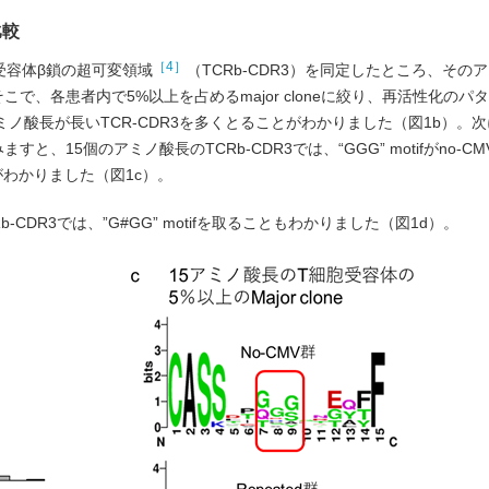
比較
［4］
受容体β鎖の超可変領域
（TCRb-CDR3）を同定したところ、その
で、各患者内で5%以上を占めるmajor cloneに絞り、再活性化のパ
と順にアミノ酸長が長いTCR-CDR3を多くとることがわかりました（図1b）。次
すと、15個のアミノ酸長のTCRb-CDR3では、“GGG” motifがno-
がわかりました（図1c）。
CDR3では、”G#GG” motifを取ることもわかりました（図1d）。