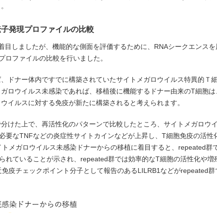
）。
伝子発現プロファイルの比較
着目しましたが、機能的な側面を評価するために、RNAシークエンスを
プロファイルの比較を行いました。
ば、ドナー体内ですでに構築されていたサイトメガロウイルス特異的Ｔ
ガロウイルス未感染であれば、移植後に機能するドナー由来のT細胞は
ロウイルスに対する免疫が新たに構築されると考えられます。
で分けた上で、再活性化のパターンで比較したところ、サイトメガロウ
に必要なTNFなどの炎症性サイトカインなどが上昇し、T細胞免疫の活性
ガロウイルス未感染ドナーからの移植に着目すると、repeated群では
られていることが示され、repeated群では効率的なT細胞の活性化や
疫チェックポイント分子として報告のあるLILRB1などがrepeated