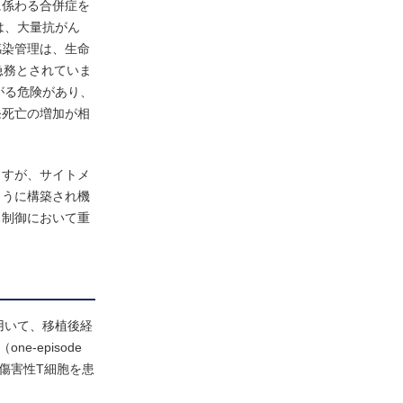
に係わる合併症を
は、大量抗がん
感染管理は、生命
急務とされていま
がる危険があり、
発死亡の増加が相
ますが、サイトメ
ように構築され機
ス制御において重
用いて、移植後経
-episode
胞傷害性T細胞を患