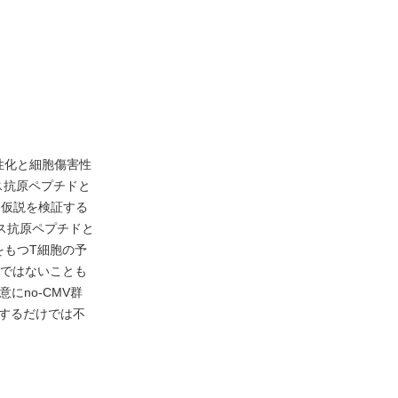
フ
性化と細胞傷害性
ルス抗原ペプチドと
る仮説を検証する
イルス抗原ペプチドと
fをもつT細胞の予
けではないことも
no-CMV群
するだけでは不