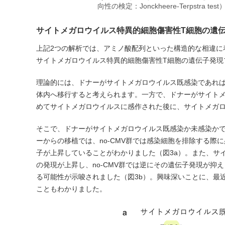
向性の検定：Jonckheere-Terpstra test
サイトメガロウイルス特異的細胞傷害性T細胞の遺
上記2つの解析では、アミノ酸配列といった構造的な相違に
サイトメガロウイルス特異的細胞傷害性T細胞の遺伝子発現
理論的には、ドナーがサイトメガロウイルス既感染であれ
体内へ移行すると考えられます。一方で、ドナーがサイトメ
めてサイトメガロウイルスに感作された後に、サイトメガ
そこで、ドナーがサイトメガロウイルス既感染か未感染か
ーからの移植では、no-CMV群では感染細胞を排除する際
子が上昇していることがわかりました（図3a）。また、サイトメ
の発現が上昇し、no-CMV群では逆にその遺伝子発現が抑え
る可能性が示唆されました（図3b）。興味深いことに、最近免
こともわかりました。