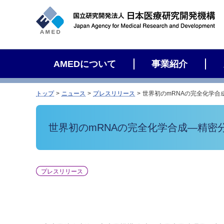
サ
イ
ト
内
検
AMEDについて
事業紹介
索
トップ
ニュース
プレスリリース
世界初のmRNAの完全化学合
世界初のmRNAの完全化学合成―精密
プレスリリース