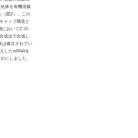
性化体を有機溶媒
た（図2）。この
2キャップ構造と
おいて2ʹ-O-
素合成法で合成し
方法は確立されてい
入したmRNAを
らかにしました。