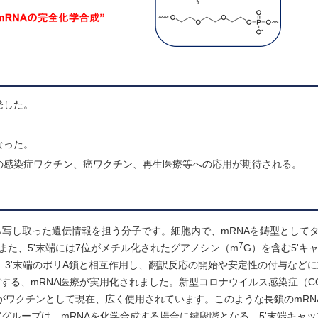
発した。
なった。
の感染症ワクチン、癌ワクチン、再生医療等への応用が期待される。
から写し取った遺伝情報を担う分子です。細胞内で、mRNAを鋳型として
7
、また、5ʹ末端には7位がメチル化されたグアノシン（m
G）を含む5ʹキ
、3ʹ末端のポリA鎖と相互作用し、翻訳反応の開始や安定性の付与など
る、mRNA医療が実用化されました。新型コロナウイルス感染症（COV
NAがワクチンとして現在、広く使用されています。このような長鎖のmRN
グループは、mRNAを化学合成する場合に鍵段階となる、5ʹ末端キャ