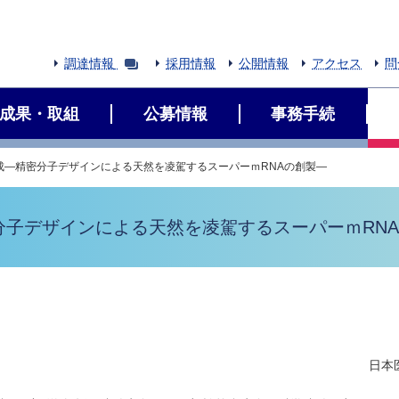
調達情報
採用情報
公開情報
アクセス
問
成果・取組
公募情報
事務手続
成―精密分子デザインによる天然を凌駕するスーパーｍRNAの創製―
分子デザインによる天然を凌駕するスーパーｍRN
日本