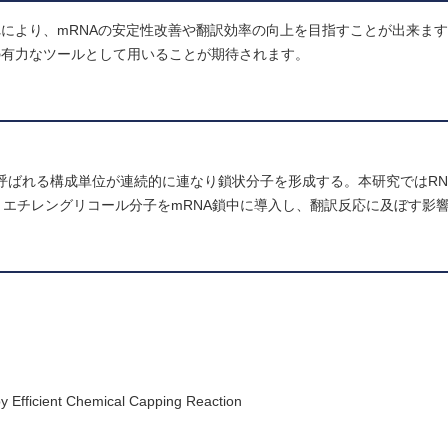
れにより、mRNAの安定性改善や翻訳効率の向上を目指すことが出来ま
の有力なツールとして用いることが期待されます。
と呼ばれる構成単位が連続的に連なり鎖状分子を形成する。本研究ではRN
リエチレングリコール分子をmRNA鎖中に導入し、翻訳反応に及ぼす影
 Efficient Chemical Capping Reaction