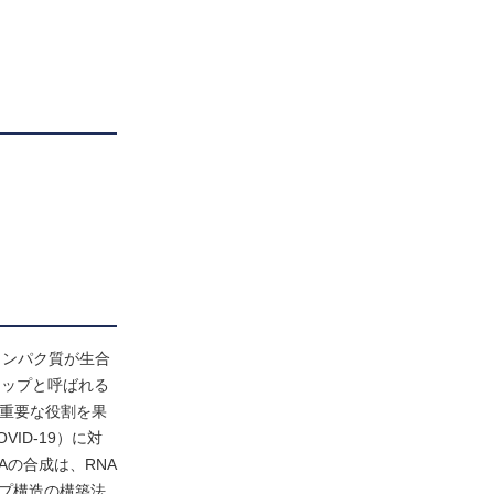
タンパク質が生合
ャップと呼ばれる
に重要な役割を果
ID-19）に対
Aの合成は、RNA
ップ構造の構築法