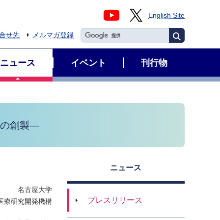
English Site
合せ先
メルマガ登録
ニュース
イベント
刊行物
Aの創製―
ニュース
名古屋大学
プレスリリース
医療研究開発機構