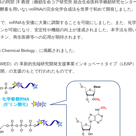
の阿部 洋 教授（糖鎖生命コア研究所 統合生命医科学糖鎖研究センタ
、酵素を用いないmRNAの完全化学合成法を世界で初めて開発しました。
で、mRNAを安価に大量に調製することを可能にしました。また、化
インが可能になり、安定性や機能の向上が達成されました。本手法を用
クチン、再生医療等への応用が期待されます。
emical Biology」に掲載されました。
AMED）の 革新的先端研究開発支援事業インキュベートタイプ（LEAP
展開」の支援のもとで行われたものです。