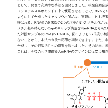
として、簡便で高効率な手法を開発しました。核酸自動合成機
（ジメチルスルホキシド）中で反応させることで、95% 
ようにして合成したキャップ化mRNAは、実際に、ヒト培養
呼ばれる、RNA鎖の5ʹ末端の2つの塩基が2ʹ-O-メチル化さ
メチル基を持たないCap-0キャップ構造含有mRNAよりも
た対照サンプルのRNA (IVT/ARCA、図3)よりも5.7
ないことから、本法の今後の応用が期待できます。また、
合成し、その翻訳活性への影響を調べました。その結果、
これは、今後の化学修飾導入mRNAのデザインに役立つ知