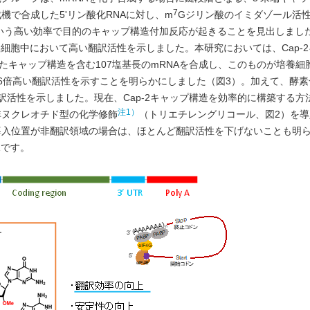
7
で合成した5ʹリン酸化RNAに対し、m
Gジリン酸のイミダゾール活
という高い効率で目的のキャップ構造付加反応が起きることを見出しまし
細胞中において高い翻訳活性を示しました。本研究においては、Cap-
れたキャップ構造を含む107塩基長のmRNAを合成し、このものが培養細胞に
2.6倍高い翻訳活性を示すことを明らかにしました（図3）。加えて、酵
倍高い翻訳活性を示しました。現在、Cap-2キャップ構造を効率的に構築する
注1）
非ヌクレオチド型の化学修飾
（トリエチレングリコール、図2）を導
導入位置が非翻訳領域の場合は、ほとんど翻訳活性を下げないことも明
見です。