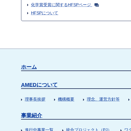
化学賞受賞に関するHFSPページ
HFSPについて
ホーム
AMEDについて
理事長挨拶
機構概要
理念、運営方針等
事業紹介
進行中事業一覧
統合プロジェクト（PJ）
ワ