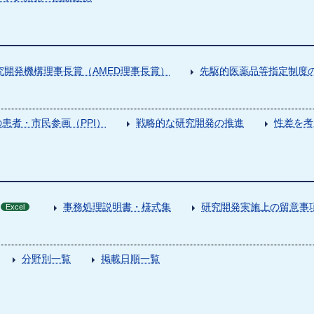
究開発機構理事長賞（AMED理事長賞）
先駆的医薬品等指定制度の
患者・市民参画（PPI）
戦略的な研究開発の推進
性差を考
事務処理説明書・様式集
研究開発実施上の留意事
Excel
分野別一覧
掲載日順一覧