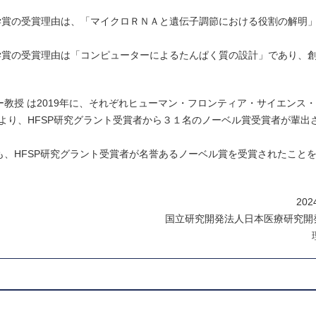
学賞の受賞理由は、「マイクロＲＮＡと遺伝子調節における役割の解明
学賞の受賞理由は「コンピューターによるたんぱく質の設計」であり、
ー教授 は2019年に、それぞれヒューマン・フロンティア・サイエンス
により、HFSP研究グラント受賞者から３１名のノーベル賞受賞者が輩出
らも、HFSP研究グラント受賞者が名誉あるノーベル賞を受賞されたこと
20
国立研究開発法人日本医療研究開発