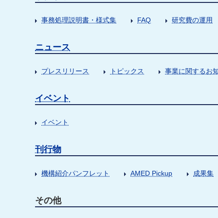
事務処理説明書・様式集
FAQ
研究費の運用
ニュース
プレスリリース
トピックス
事業に関するお
イベント
イベント
刊行物
機構紹介パンフレット
AMED Pickup
成果集
その他