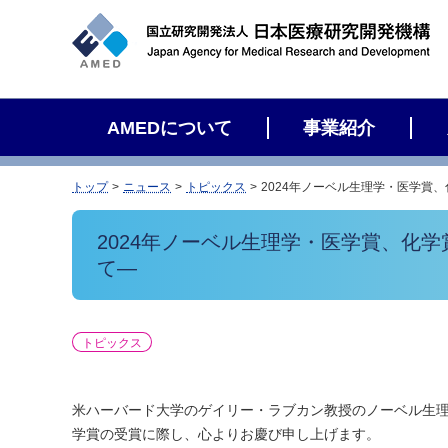
サ
イ
ト
内
検
AMEDについて
事業紹介
索
トップ
ニュース
トピックス
2024年ノーベル生理学・医学賞
2024年ノーベル生理学・医学賞、化
て―
トピックス
米ハーバード大学のゲイリー・ラブカン教授のノーベル生
学賞の受賞に際し、心よりお慶び申し上げます。