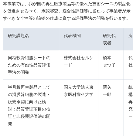
本事業では、我が国の再生医療製品等の優れた技術シーズの製品化
を促進させるべく、承認審査、適合性評価等に当たって事業者が示
すべき安全性等の論拠の作成に資する評価手法の開発を行います。
研究課題名
代表機関
研究代
所
表者
同種軟骨細胞シートの
株式会社セルシ
橋本
代
ための有効性品質評価
ード
せつ子
社
手法の開発
半月板再生製品として
国立大学法人東
関矢
統
の滑膜幹細胞の製造・
京医科歯科大学
一郎
構
販売承認に向けた検
再
討：品質管理項目の検
究
証と非侵襲評価法の開
ー
発