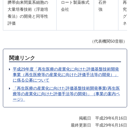
臍帯由来間葉系細胞の
ロート製薬株式
石井
再
大量培養技術（浮遊培
会社
強
究
養法）の開発と同等性
グ
評価
ネ
（代表機関50音順）
関連リンク
平成29年度「再生医療の産業化に向けた評価基盤技術開発
事業（再生医療等の産業化に向けた評価手法等の開発）」
に係る公募について
「再生医療の産業化に向けた評価基盤技術開発事業(再生医
療等の産業化に向けた評価手法等の開発)」（事業の案内ペ
ージ）
掲載日 平成29年6月16日
最終更新日 平成29年6月16日