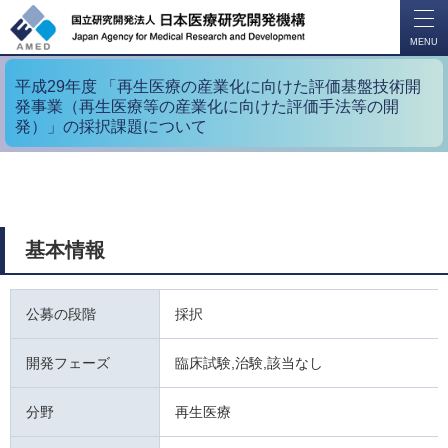
開
く
MENU
平成29年度 「再生医療の産業化に向けた評価基盤技術開
発事業（再生医療等の産業化に向けた評価手法等の開
発）」の採択課題について
基本情報
公募の段階
採択
開発フェーズ
臨床試験,治験,該当なし
分野
再生医療