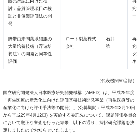
販売承認に向けた検
再
討：品質管理項目の検
究
証と非侵襲評価法の開
ー
発
臍帯由来間葉系細胞の
ロート製薬株式
石井
再
大量培養技術（浮遊培
会社
強
究
養法）の開発と同等性
グ
評価
ネ
（代表機関50音順）
国立研究開発法人日本医療研究開発機構（AMED）は、平成29年度
「再生医療の産業化に向けた評価基盤技術開発事業（再生医療等の
産業化に向けた評価手法等の開発）」(公募期間：平成29年3月10日
から平成29年4月12日) を実施する委託先について、課題評価委員会
において厳正な審査を行った結果、以下の通り、採択研究課題を決
定しましたのでお知らせいたします。