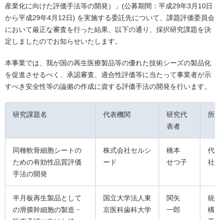
産業化に向けた評価手法等の開発）」(公募期間：平成29年3月10日
から平成29年4月12日) を実施する委託先について、課題評価委員会
において厳正な審査を行った結果、以下の通り、採択研究課題を決
定しましたのでお知らせいたします。
本事業では、我が国の再生医療製品等の優れた技術シーズの製品化
を促進させるべく、承認審査、適合性評価等に当たって事業者が示
すべき安全性等の論拠の作成に資する評価手法の開発を行います。
研究課題名
代表機関
研究代
所
表者
同種軟骨細胞シートの
株式会社セルシ
橋本
代
ための有効性品質評価
ード
せつ子
社
手法の開発
半月板再生製品として
国立大学法人東
関矢
統
の滑膜幹細胞の製造・
京医科歯科大学
一郎
構