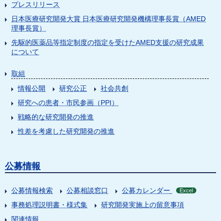
プレスリリース
日本医療研究開発大賞 日本医療研究開発機構理事長賞（AMED
理事長賞）
先駆的医薬品等指定制度の指定を受けたAMED支援の研究成果
について
取組
情報公開
研究公正
社会共創
研究への患者・市民参画（PPI）
戦略的な研究開発の推進
性差を考慮した研究開発の推進
公募情報
公募情報検索
公募相談窓口
公募カレンダー
Excel
事務処理説明書・様式集
研究開発実施上の留意事項
関連情報