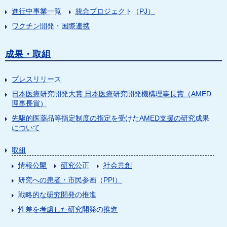
進行中事業一覧
統合プロジェクト（PJ）
ワクチン開発・国際連携
成果・取組
プレスリリース
日本医療研究開発大賞 日本医療研究開発機構理事長賞（AMED
理事長賞）
先駆的医薬品等指定制度の指定を受けたAMED支援の研究成果
について
取組
情報公開
研究公正
社会共創
研究への患者・市民参画（PPI）
戦略的な研究開発の推進
性差を考慮した研究開発の推進