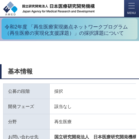
開
く
MENU
令和2年度 「再生医療実現拠点ネットワークプログラム
（再生医療の実現化支援課題）」の採択課題について
基本情報
公募の段階
採択
開発フェーズ
該当なし
分野
再生医療
お問い合わせ先
国立研究開発法人 日本医療研究開発機構