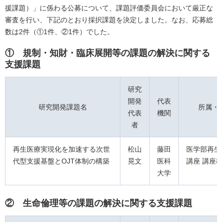
援課題）」に係わる公募について、課題評価委員会において厳正な
審査を行い、下記のとおり採択課題を決定しました。なお、応募総
数は2件（①1件、②1件）でした。
① 規制・知財・臨床展開等の課題の解決に関する
支援課題
研究
開発
代表
研究開発課題名
所属・
代表
機関
者
再生医療実現化を加速する次世
松山
藤田
医学部再生
代型支援基盤とOJT体制の構築
晃文
医科
講座 講座
大学
② 生命倫理等の課題の解決に関する支援課題