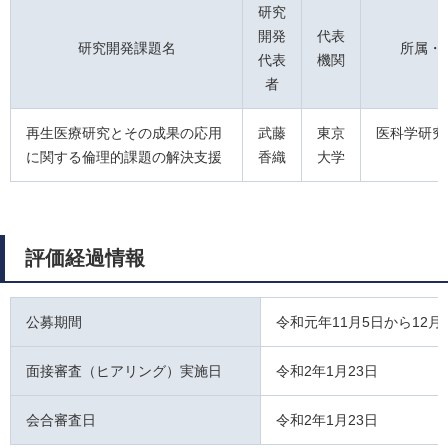
研究
開発
代表
研究開発課題名
所属・
代表
機関
者
再生医療研究とその成果の応用
武藤
東京
医科学研究
に関する倫理的課題の解決支援
香織
大学
評価経過情報
公募期間
令和元年11月5日から12月
面接審査（ヒアリング）実施日
令和2年1月23日
会合審査日
令和2年1月23日