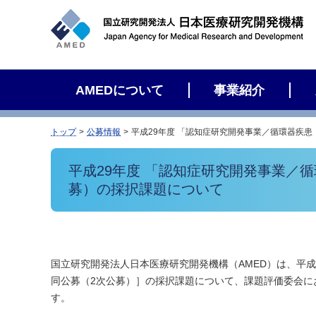
サ
イ
ト
内
検
AMEDについて
事業紹介
索
トップ
公募情報
平成29年度 「認知症研究開発事業／循環器疾
平成29年度 「認知症研究開発事業／
募）の採択課題について
国立研究開発法人日本医療研究開発機構（AMED）は、平成
同公募（2次公募）］の採択課題について、課題評価委会に
す。