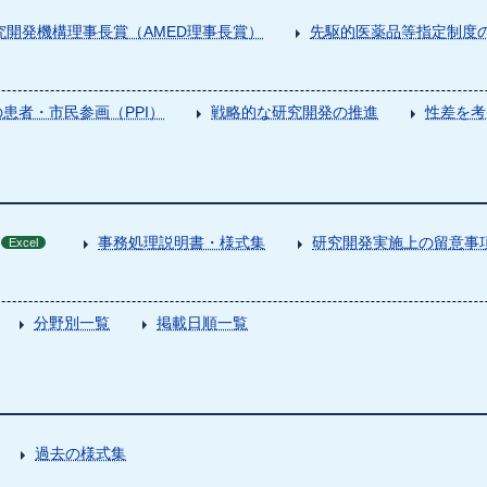
究開発機構理事長賞（AMED理事長賞）
先駆的医薬品等指定制度の
患者・市民参画（PPI）
戦略的な研究開発の推進
性差を考
事務処理説明書・様式集
研究開発実施上の留意事
Excel
分野別一覧
掲載日順一覧
過去の様式集