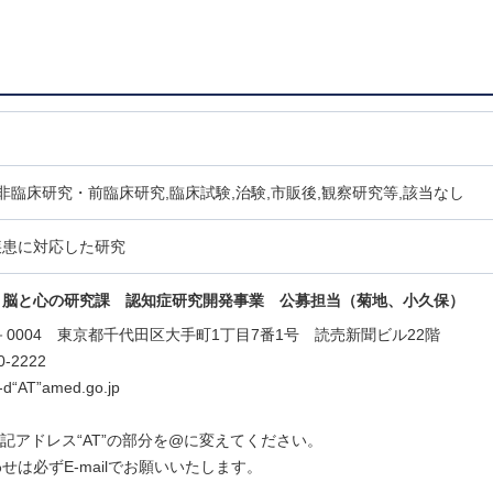
,非臨床研究・前臨床研究,臨床試験,治験,市販後,観察研究等,該当なし
疾患に対応した研究
 脳と心の研究課
認知症研究開発事業
公募担当（菊地、小久保）
00－0004 東京都千代田区大手町1丁目7番1号 読売新聞ビル22階
0-2222
n-d“AT”amed.go.jp
lは上記アドレス“AT”の部分を@に変えてください。
せは必ずE-mailでお願いいたします。