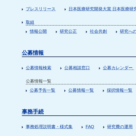
プレスリリース
日本医療研究開発大賞 日本医療研
取組
情報公開
研究公正
社会共創
研究への
公募情報
公募情報検索
公募相談窓口
公募カレンダー
公募情報一覧
公募予告一覧
公募情報一覧
採択情報一覧
事務手続
事務処理説明書・様式集
FAQ
研究費の運用