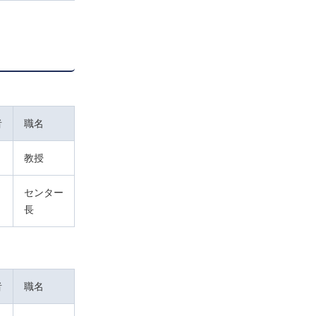
者
職名
教授
センター
長
者
職名