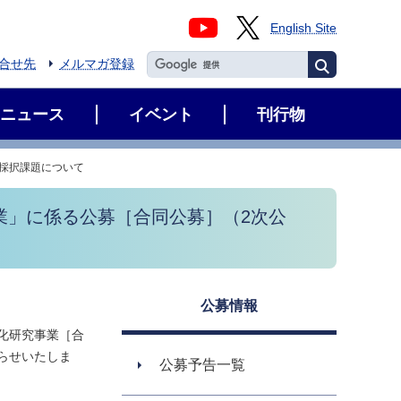
English Site
合せ先
メルマガ登録
ニュース
イベント
刊行物
の採択課題について
業」に係る公募［合同公募］（2次公
公募情報
用化研究事業［合
らせいたしま
公募予告一覧