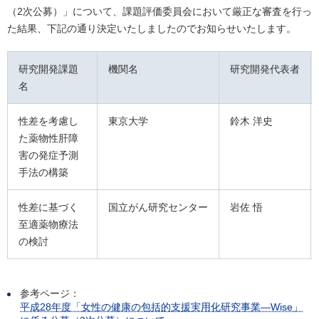
（2次公募）」
について、課題評価委員会において厳正な審査を行っ
た結果、下記の通り決定いたしましたのでお知らせいたします。
研究開発課題
機関名
研究開発代表者
名
性差を考慮し
東京大学
鈴木 洋史
た薬物性肝障
害の発症予測
手法の構築
性差に基づく
国立がん研究センター
岩佐 悟
至適薬物療法
の検討
参考ページ：
平成28年度「女性の健康の包括的支援実用化研究事業―Wise」