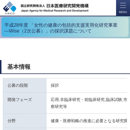
開
く
MENU
平成28年度 「女性の健康の包括的支援実用化研究事業
―Wise（2次公募）」の採択課題について
基本情報
公募の段階
採択
開発フェーズ
応用,非臨床研究・前臨床研究,臨床試験,市販
察研究等
分野
健康・医療戦略の推進に必要となる研究開