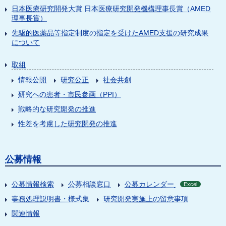
日本医療研究開発大賞 日本医療研究開発機構理事長賞（AMED
理事長賞）
先駆的医薬品等指定制度の指定を受けたAMED支援の研究成果
について
取組
情報公開
研究公正
社会共創
研究への患者・市民参画（PPI）
戦略的な研究開発の推進
性差を考慮した研究開発の推進
公募情報
公募情報検索
公募相談窓口
公募カレンダー
Excel
事務処理説明書・様式集
研究開発実施上の留意事項
関連情報