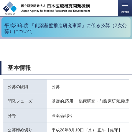
開
く
MENU
平成28年度 「創薬基盤推進研究事業」に係る公募（2次公
募）について
基本情報
公募の段階
公募
開発フェーズ
基礎的,応用,非臨床研究・前臨床研究,臨床
分野
医薬品創出
公募締め切り
平成28年8月10日（水） 正午【厳守】