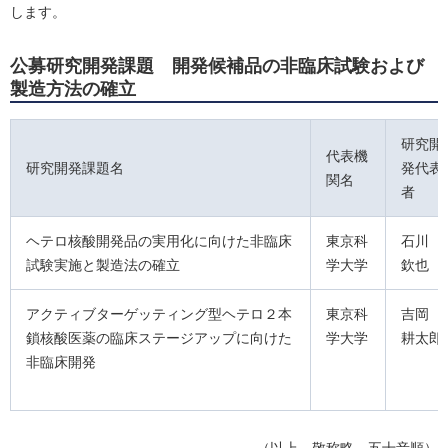
します。
公募研究開発課題 開発候補品の非臨床試験および
製造方法の確立
研究開
代表機
研究開発課題名
発代表
関名
者
ヘテロ核酸開発品の実用化に向けた非臨床
東京科
石川
試験実施と製造法の確立
学大学
欽也
アクティブターゲッティング型ヘテロ２本
東京科
吉岡
鎖核酸医薬の臨床ステージアップに向けた
学大学
耕太郎
非臨床開発