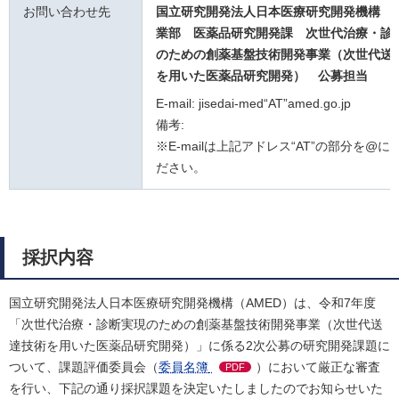
お問い合わせ先
国立研究開発法人日本医療研究開発機構 
業部 医薬品研究開発課
次世代治療・診
のための創薬基盤技術開発事業（次世代送
を用いた医薬品研究開発）
公募担当
E-mail: jisedai-med“AT”amed.go.jp
備考:
※E-mailは上記アドレス“AT”の部分を@
ださい。
採択内容
国立研究開発法人日本医療研究開発機構（AMED）は、令和7年度
「次世代治療・診断実現のための創薬基盤技術開発事業（次世代送
達技術を用いた医薬品研究開発）」に係る2次公募の研究開発課題に
ついて、課題評価委員会（
委員名簿
）において厳正な審査
PDF
を行い、下記の通り採択課題を決定いたしましたのでお知らせいた