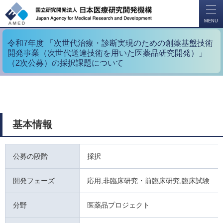
開
く
MENU
令和7年度 「次世代治療・診断実現のための創薬基盤技術
開発事業（次世代送達技術を用いた医薬品研究開発）」
（2次公募）の採択課題について
基本情報
公募の段階
採択
開発フェーズ
応用,非臨床研究・前臨床研究,臨床試験
分野
医薬品プロジェクト