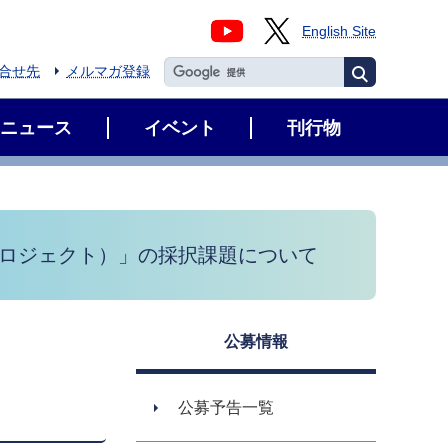
English Site
合せ先
メルマガ登録
ニュース
イベント
刊行物
プロジェクト）」の採択課題について
公募情報
公募予告一覧