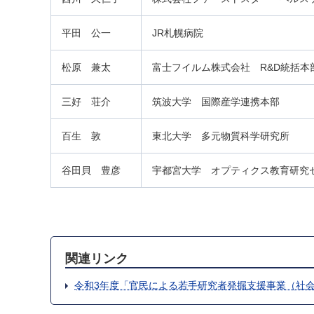
平田 公一
JR札幌病院
松原 兼太
富士フイルム株式会社 R&D統括本
三好 荘介
筑波大学 国際産学連携本部
百生 敦
東北大学 多元物質科学研究所
谷田貝 豊彦
宇都宮大学 オプティクス教育研究
関連リンク
令和3年度「官民による若手研究者発掘支援事業（社