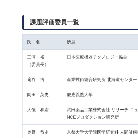
課題評価委員一覧
氏 名
所属
三澤 裕
日本医療機器テクノロジー協会
（委員長）
扇谷 悟
産業技術総合研究所 北海道センター
岡田 英史
慶應義塾大学
大儀 和宏
武田薬品工業株式会社 リサーチ ニ
NCEプロダクション研究所
奥野 恭史
京都大学大学院医学研究科 人間健康