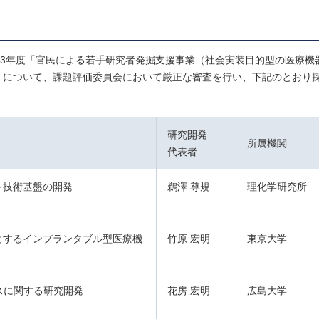
和3年度「官民による若手研究者発掘支援事業（社会実装目的型の医療機
日）について、課題評価委員会において厳正な審査を行い、下記のとおり
研究開発
所属機関
代表者
ト技術基盤の開発
鵜澤 尊規
理化学研究所
とするインプランタブル型医療機
竹原 宏明
東京大学
スに関する研究開発
花房 宏明
広島大学