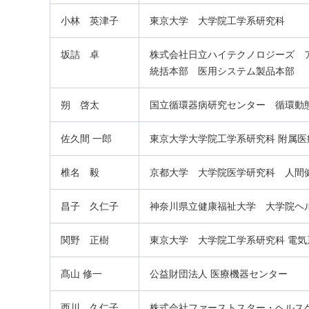
小林 英津子
東京大学 大学院工学系研究科
坂詰 卓
株式会社日立ハイテクノロジーズ 
統括本部 医用システム製品本部
朔 啓太
国立循環器病研究センター 循環動
佐久間 一郎
東京大学大学院工学系研究科 附属
椎名 毅
京都大学 大学院医学研究科 人間
昌子 久仁子
神奈川県立健康福祉大学 大学院ヘ
関野 正樹
東京大学 大学院工学系研究科 電気
髙山 修一
公益財団法人 医療機器センター
西川 久仁子
株式会社ファーストスター・ヘル