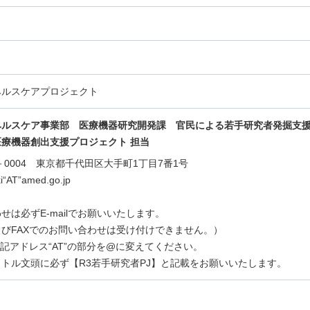
ヘルスケアプロジェクト
ヘルスケア事業部 医療機器研究開発課
官民による若手研究者発掘支
療機器創出支援プロジェクト 担当
0－0004 東京都千代田区大手町1丁目7番1号
ki“AT”amed.go.jp
せは必ずE-mailでお願いいたします。
びFAXでのお問い合わせは受け付けできません。）
lは上記アドレス“AT”の部分を@に変えてください。
トル文頭に必ず【R3若手研究者PJ】と記載をお願いいたします。