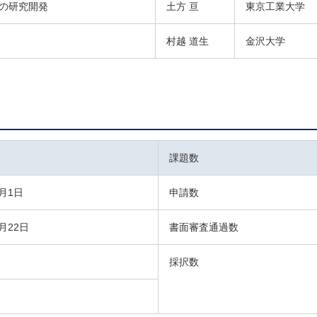
の研究開発
土方 亘
東京工業大学
村越 道生
金沢大学
課題数
月1日
申請数
月22日
書面審査通過数
採択数