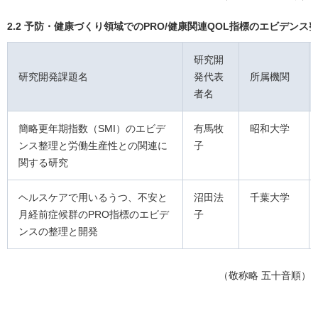
2.2 予防・健康づくり領域でのPRO/健康関連QOL指標のエビデンス
研究開
研究開発課題名
発代表
所属機関
者名
簡略更年期指数（SMI）のエビデ
有馬牧
昭和大学
ンス整理と労働生産性との関連に
子
関する研究
ヘルスケアで用いるうつ、不安と
沼田法
千葉大学
月経前症候群のPRO指標のエビデ
子
ンスの整理と開発
（敬称略 五十音順）