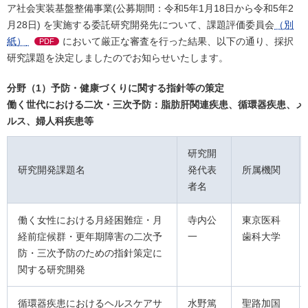
ア社会実装基盤整備事業(公募期間：令和5年1月18日から令和5年2
月28日) を実施する委託研究開発先について、課題評価委員会
（別
紙）
において厳正な審査を行った結果、以下の通り、採択
PDF
研究課題を決定しましたのでお知らせいたします。
分野（1）予防・健康づくりに関する指針等の策定
働く世代における二次・三次予防：脂肪肝関連疾患、循環器疾患、メ
ルス、婦人科疾患等
研究開
研究開発課題名
発代表
所属機関
者名
働く女性における月経困難症・月
寺内公
東京医科
経前症候群・更年期障害の二次予
一
歯科大学
防・三次予防のための指針策定に
関する研究開発
循環器疾患におけるヘルスケアサ
水野篤
聖路加国