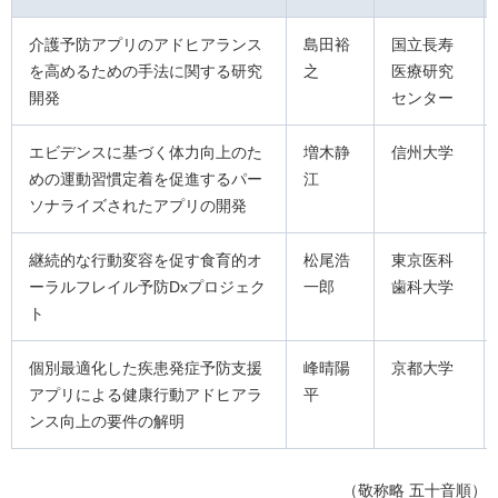
介護予防アプリのアドヒアランス
島田裕
国立長寿
を高めるための手法に関する研究
之
医療研究
開発
センター
エビデンスに基づく体力向上のた
増木静
信州大学
めの運動習慣定着を促進するパー
江
ソナライズされたアプリの開発
継続的な行動変容を促す食育的オ
松尾浩
東京医科
ーラルフレイル予防Dxプロジェク
一郎
歯科大学
ト
個別最適化した疾患発症予防支援
峰晴陽
京都大学
アプリによる健康行動アドヒアラ
平
ンス向上の要件の解明
（敬称略 五十音順）