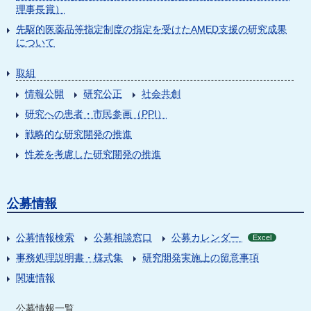
理事長賞）
先駆的医薬品等指定制度の指定を受けたAMED支援の研究成果
について
取組
情報公開
研究公正
社会共創
研究への患者・市民参画（PPI）
戦略的な研究開発の推進
性差を考慮した研究開発の推進
公募情報
公募情報検索
公募相談窓口
公募カレンダー
Excel
事務処理説明書・様式集
研究開発実施上の留意事項
関連情報
公募情報一覧