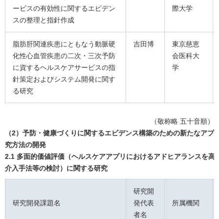
ービスの有効性に関するエビデン
際大学
スの整理と指針作成
脂肪肝関連疾患にともなう動脈硬
吉田博
東京慈恵
化性心血管疾患の二次・三次予防
会医科大
に資するヘルスケアサービスの指
学
針策定およびシステム開発に関す
る研究
（敬称略 五十音順）
（2）予防・健康づくりに関するエビデンス構築のための新たなアプ
究方法の開発
2.1 多面的価値評価（ヘルスケアアプリにおけるアドヒアランスを高
介入手法等の検討）に関する研究
研究開
研究開発課題名
発代表
所属機関
者名