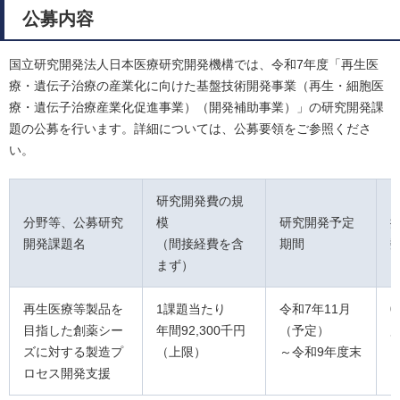
公募内容
国立研究開発法人日本医療研究開発機構では、令和7年度「再生医
療・遺伝子治療の産業化に向けた基盤技術開発事業（再生・細胞医
療・遺伝子治療産業化促進事業）（開発補助事業）」の研究開発課
題の公募を行います。詳細については、公募要領をご参照くださ
い。
研究開発費の規
分野等、公募研究
模
研究開発予定
開発課題名
（間接経費を含
期間
まず）
再生医療等製品を
1課題当たり
令和7年11月
0
目指した創薬シー
年間92,300千円
（予定）
ズに対する製造プ
（上限）
～令和9年度末
ロセス開発支援