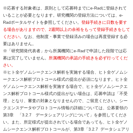
※応募する対象者は、原則として応募時までにe-Radに登録されて
いることが必要となります。研究機関の登録方法については、e-
Radポータルサイトを参照してください。
登録手続きに日数を要す
る場合がありますので、2週間以上の余裕をもって登録手続きをして
ください。
なお、他制度・事業で登録済みの場合は再度登録する必
要はありません。
※「研究開発代表者」から所属機関にe-Radで申請した段階では応
募は完了していません。
所属機関の承認の手続きを必ず行ってくだ
さい。
※ヒト全ゲノムシークエンス解析を実施する場合、ヒト全ゲノムシ
ークエンス解析プロトコール様式の提出が必須になります。ヒト全
ゲノムシークエンス解析を実施する場合で、ヒト全ゲノムシークエ
ンス解析プロトコール様式の提出がない場合は、応募申請は「不受
理」となり、審査の対象となりませんので、ご留意ください。シー
クエンスデータやプロトコール情報の詳細については、公募要領の
第3章 「3.2.7 データシェアリングについて」を参照してくださ
い。また、所定様式が提出されている場合であっても、ヒト全ゲノ
ムシークエンス解析プロトコールが、第3章「3.2.7 データシェアリ