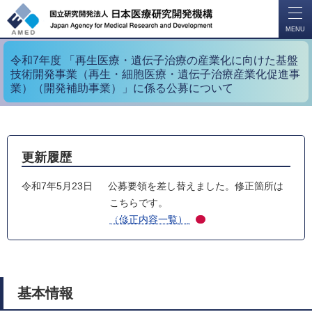
開
く
MENU
令和7年度 「再生医療・遺伝子治療の産業化に向けた基盤
技術開発事業（再生・細胞医療・遺伝子治療産業化促進事
業）（開発補助事業）」に係る公募について
更新履歴
令和7年5月23日
公募要領を差し替えました。修正箇所は
こちらです。
（修正内容一覧）
PDF
基本情報