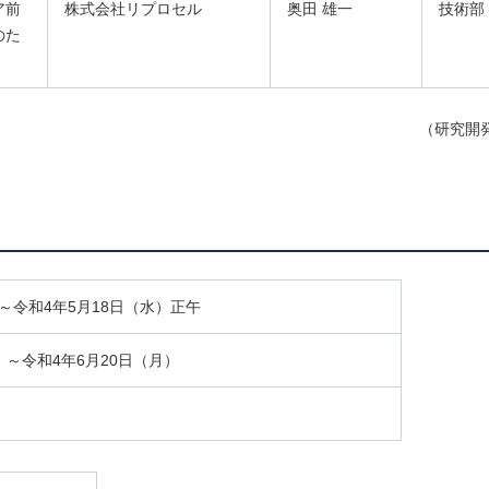
ア前
株式会社リプロセル
奥田 雄一
技術部
のた
（研究開
～令和4年5月18日（水）正午
）～令和4年6月20日（月）
）