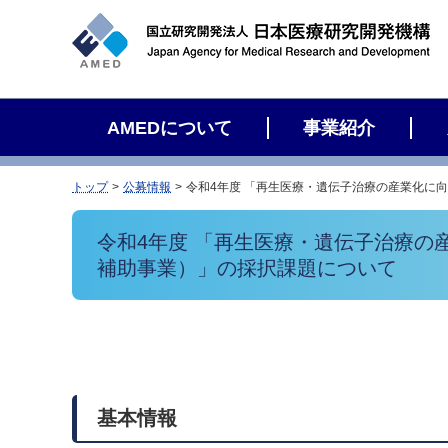
サ
イ
ト
内
検
AMEDについて
事業紹介
索
トップ
公募情報
令和4年度 「再生医療・遺伝子治療の産業化に
令和4年度 「再生医療・遺伝子治療
補助事業）」の採択課題について
基本情報