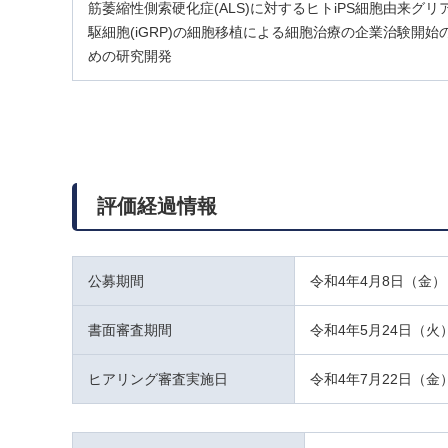
筋萎縮性側索硬化症(ALS)に対するヒトiPS細胞由来グリ
駆細胞(iGRP)の細胞移植による細胞治療の企業治験開始
めの研究開発
評価経過情報
公募期間
令和4年4月8日（金）
書面審査期間
令和4年5月24日（火
ヒアリング審査実施日
令和4年7月22日（金