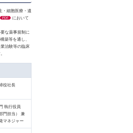
生・細胞医療・遺
において
PDF
必要な薬事規制に
の構築等を通し、
企業治験等の臨床
す。
締役社長
門 執行役員
部門担当） 兼
発マネジャー