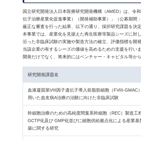
国立研究開発法人日本医療研究開発機構（AMED）は、令
伝子治療産業化促進事業）（開発補助事業）」（公募期間：令
厳正な審査を行った結果、以下の通り、採択研究課題を決
本事業では、産業化を見据えた再生医療等製品シーズに対
沿った非臨床試験の実施や製造方法の確立、評価指標を開発す
当該企業の有するシーズの価値を高めるための支援を行い
開発だけでなく、将来的にはベンチャー・キャピタル等か
研究開発課題名
血液凝固第VIII因子遺伝子導入前脂肪細胞（FVIII-GMAC
用いた血友病A治療の治験に向けた非臨床試験
幹細胞治療のための高純度間葉系幹細胞（REC）製造工
GCTP化及び GMP化並びに細胞供給拠点化による産業基
築に関する研究