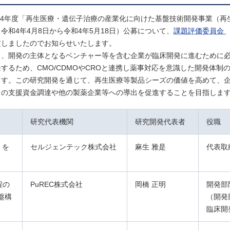
和4年度「再生医療・遺伝子治療の産業化に向けた基盤技術開発事業（再
和4年4月8日から令和4年5月18日）公募について、
課題評価委員会
定しましたのでお知らせいたします。
し、開発の主体となるベンチャー等を含む企業が臨床開発に進むために
るため、CMO/CDMOやCROと連携し薬事対応を意識した開発体制
ます。この研究開発を通じて、再生医療等製品シーズの価値を高めて、
らの支援資金調達や他の製薬企業等への導出を促進することを目指しま
研究代表機関
研究開発代表者
役職
）を
セルジェンテック株式会社
麻生 雅是
代表取
程の
PuREC株式会社
岡橋 正明
開発部
盤構
（開発
臨床開