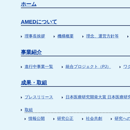
ホーム
AMEDについて
理事長挨拶
機構概要
理念、運営方針等
事業紹介
進行中事業一覧
統合プロジェクト（PJ）
ワ
成果・取組
プレスリリース
日本医療研究開発大賞 日本医療研
取組
情報公開
研究公正
社会共創
研究への