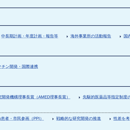
中長期計画・年度計画・報告等
海外事業所の活動報告
国
クチン開発・国際連携
究開発機構理事長賞（AMED理事長賞）
先駆的医薬品等指定制度の
患者・市民参画（PPI）
戦略的な研究開発の推進
性差を考