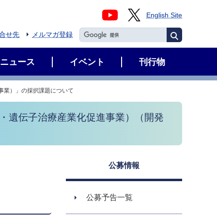
English Site
合せ先
メルマガ登録
ニュース
イベント
刊行物
事業）」の採択課題について
療・遺伝子治療産業化促進事業）（開発
公募情報
公募予告一覧