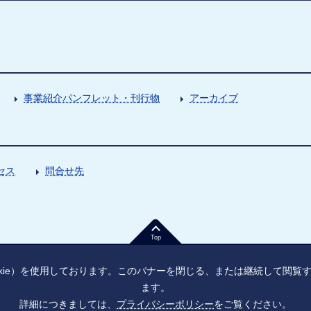
事業紹介パンフレット・刊行物
アーカイブ
セス
問合せ先
Top
kie）を使用しております。このバナーを閉じる、または継続して閲
ます。
詳細につきましては、
プライバシーポリシー
をご覧ください。
法人番号：9010005023796
東京都千代田区大手町1丁目7番1号