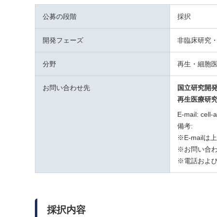
公募の段階
採択
開発フェーズ
非臨床研究
分野
再生・細胞
お問い合わせ先
国立研究開
再生医療研
E-mail: cell
備考:
※E-mai
※お問い合わ
※電話および
採択内容