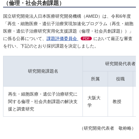
（
倫理・社会共創課題
）
国立研究開発法人日本医療研究開発機構（AMED）は、令和6年度
「再生・細胞医療・遺伝子治療実現加速化プログラム（再生・細胞
医療・遺伝子治療研究実用化支援課題（倫理・社会共創課題））」
に係る公募について、
課題評価委員会
において厳正な審査
PDF
を行い、下記のとおり採択課題を決定しました。
研究開発代表者
研究開発課題名
所属
役職
再生・細胞医療・遺伝子治療研究に
大阪大
関する倫理・社会共創課題の解決支
教授
学
援と調査研究
（研究開発代表者 敬称略）