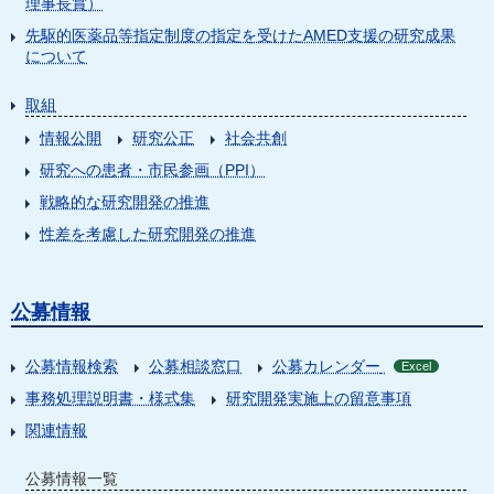
理事長賞）
先駆的医薬品等指定制度の指定を受けたAMED支援の研究成果
について
取組
情報公開
研究公正
社会共創
研究への患者・市民参画（PPI）
戦略的な研究開発の推進
性差を考慮した研究開発の推進
公募情報
公募情報検索
公募相談窓口
公募カレンダー
Excel
事務処理説明書・様式集
研究開発実施上の留意事項
関連情報
公募情報一覧