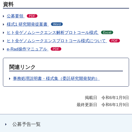
資料
公募要領
PDF
様式1 研究開発提案書
Word
ヒト全ゲノムシークエンス解析プロトコール様式
Excel
ヒト全ゲノムシークエンスプロトコール様式について
PDF
e-Rad操作マニュアル
PDF
関連リンク
事務処理説明書・様式集（委託研究開発契約）
掲載日 令和6年1月9日
最終更新日 令和6年1月9日
公募予告一覧