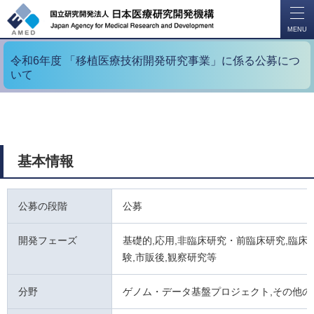
開
く
MENU
令和6年度 「移植医療技術開発研究事業」に係る公募につ
いて
基本情報
公募の段階
公募
開発フェーズ
基礎的,応用,非臨床研究・前臨床研究,臨床試
験,市販後,観察研究等
分野
ゲノム・データ基盤プロジェクト,その他の