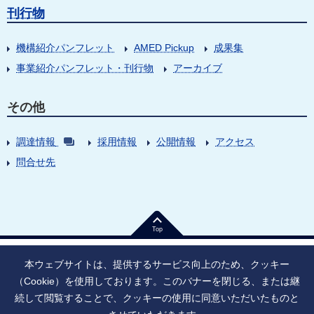
刊行物
機構紹介パンフレット
AMED Pickup
成果集
事業紹介パンフレット・刊行物
アーカイブ
その他
調達情報
採用情報
公開情報
アクセス
問合せ先
Top
本ウェブサイトは、提供するサービス向上のため、クッキー
（Cookie）を使用しております。このバナーを閉じる、または継
続して閲覧することで、クッキーの使用に同意いただいたものと
法人番号：9010005023796
東京都千代田区大手町1丁目7番1号