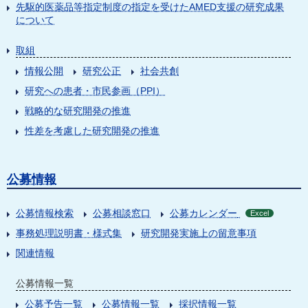
先駆的医薬品等指定制度の指定を受けたAMED支援の研究成果
について
取組
情報公開
研究公正
社会共創
研究への患者・市民参画（PPI）
戦略的な研究開発の推進
性差を考慮した研究開発の推進
公募情報
公募情報検索
公募相談窓口
公募カレンダー
Excel
事務処理説明書・様式集
研究開発実施上の留意事項
関連情報
公募情報一覧
公募予告一覧
公募情報一覧
採択情報一覧