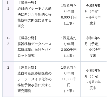
1-
【臓器分野】
1課題当た
令和6年5
1
絶対的ドナー不足の解
り年間
月（予定）
決に向けた革新的な移
8,000千円
～令和8年
植技術の開発に資する
（上限）
度末
研究
1-
【臓器分野】
1課題当た
令和6年5
2
臓器移植データベース
り年間
月（予定）
基盤構築に向けたパイ
3,000千円
～令和6年
ロット研究
（上限）
度末
2
【造血分野】
1課題当た
令和6年5
造血幹細胞移植医療の
り年間
月（予定）
テーラーメイド化等の
11,000千
～令和8年
移植予後改善に資する
円
度末
研究開発
（上限）