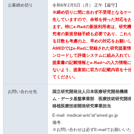
公募締め切り
令和6年2月5日（月） 正午【厳守】
※締め切りに間に合わず不受理となるケー
生していますので、余裕を持った対応をお
ます。特にe-Radの新規利用者は、研究機
究者の新規登録手続も必要であり、これら
る日数も考慮の上、早めの対応をお願いし
AMEDではe-Radに登録された研究提案情
ンロードして評価システムに組み入れてい
提案書の記載情報とe-Radへの入力情報に
ないよう、提案前に双方の記載内容を十分
てください。
お問い合わせ先
国立研究開発法人日本医療研究開発機構 
ム・データ基盤事業部 医療技術研究開発
移植医療技術開発研究事業担当
E-mail: medical-arts"at"amed.go.jp
備考:
※お問い合わせは必ずE-mailでお願いいた