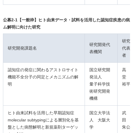
公募2-1【一般枠】ヒト由来データ・試料を活用した認知症疾患の病
ム解明に向けた研究
研究
研究開発代
研究開発課題名
代表
表機関
者
認知症の発症に関わるアストロサイト
国立研究開
高
機能不全分子の同定とメカニズムの解
発法人
堂
明
量子科学技
裕平
術研究開発
機構
ヒト由来試料を活用した早期認知症
国立大学法
武
molecular subtypingによる層別化を基
人 大阪大
田
盤とした病態解明と新規薬剤ターゲッ
学
朱公