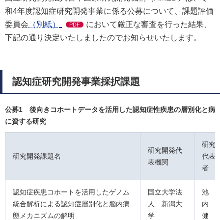
和4年度認知症研究開発事業に係る公募について、課題評価
委員会
（別紙）
において厳正な審査を行った結果、
PDF
下記の通り決定いたしましたのでお知らせいたします。
認知症研究開発事業採択課題
公募1 後向きコホートデータを活用した認知症性疾患の層別化と病
に資する研究
研究
研究開発代
研究開発課題名
代表
表機関
者
認知症疾患コホートを活用したゲノム
国立大学法
池
統合解析による認知症層別化と脳内病
人 新潟大
内
態メカニズムの解明
学
健