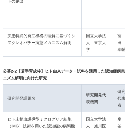
トの創出
疾患特異的発症機構の理解に基づくシ
国立大学法
冨
ヌクレオパチー病態メカニズム解明
人 東京大
田
学
泰輔
公募2-2【若手育成枠】ヒト由来データ・試料を活用した認知症疾患
ニズム解明に向けた研究
研究
研究開発代
研究開発課題名
代表
表機関
者
ヒト末梢血誘導型ミクログリア細胞
国立大学法
扇
（iMG）技術を用いた認知症の病態機
人 旭川医
谷