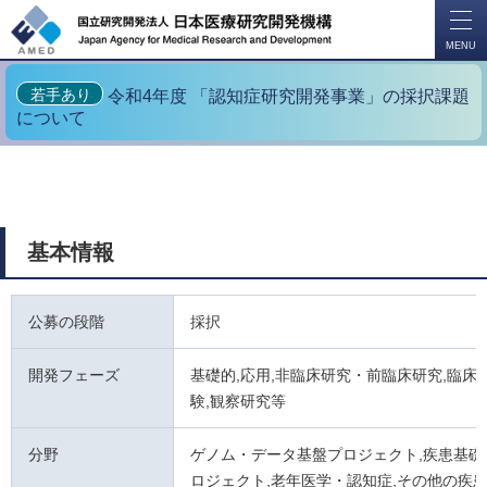
開
く
MENU
若手あり
令和4年度 「認知症研究開発事業」の採択課題
について
基本情報
公募の段階
採択
開発フェーズ
基礎的,応用,非臨床研究・前臨床研究,臨床試
験,観察研究等
分野
ゲノム・データ基盤プロジェクト,疾患基礎
ロジェクト,老年医学・認知症,その他の疾