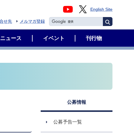
English Site
合せ先
メルマガ登録
ニュース
イベント
刊行物
公募情報
公募予告一覧