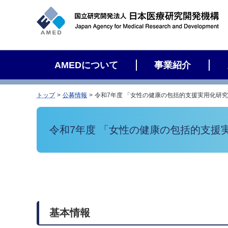
サ
イ
ト
内
検
AMEDについて
事業紹介
索
トップ
公募情報
令和7年度 「女性の健康の包括的支援実用化研
令和7年度 「女性の健康の包括的支援
基本情報