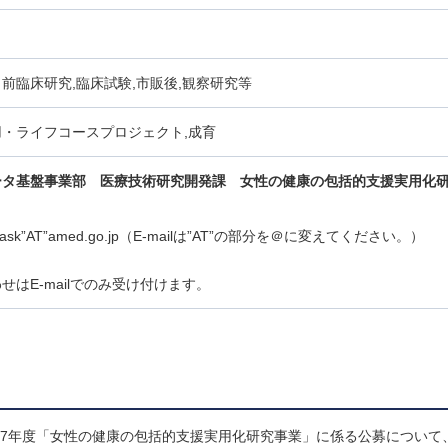
前臨床研究,臨床試験,市販後,観察研究等
・ライフコースプロジェクト,成育
ータ基盤事業部 医療技術研究開発課
女性の健康の包括的支援実用化
ise-ask”AT”amed.go.jp（E-mailは”AT”の部分を＠に変えてください。）
せはE-mailでのみ受け付けます。
和7年度「女性の健康の包括的支援実用化研究事業」に係る公募について