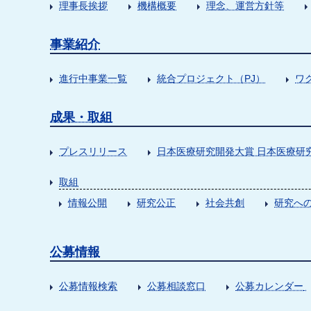
理事長挨拶
機構概要
理念、運営方針等
事業紹介
進行中事業一覧
統合プロジェクト（PJ）
ワ
成果・取組
プレスリリース
日本医療研究開発大賞 日本医療研
取組
情報公開
研究公正
社会共創
研究への
公募情報
公募情報検索
公募相談窓口
公募カレンダー