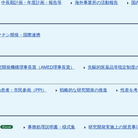
中長期計画・年度計画・報告等
海外事業所の活動報告
国
クチン開発・国際連携
究開発機構理事長賞（AMED理事長賞）
先駆的医薬品等指定制度の
患者・市民参画（PPI）
戦略的な研究開発の推進
性差を考
事務処理説明書・様式集
研究開発実施上の留意事
Excel