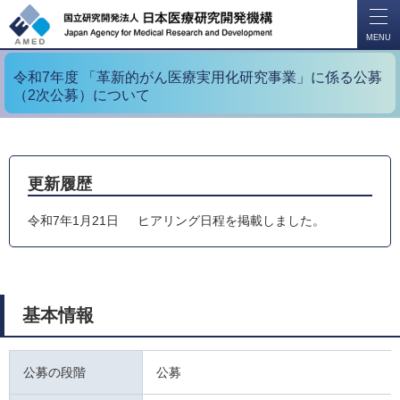
開
く
MENU
令和7年度 「革新的がん医療実用化研究事業」に係る公募
（2次公募）について
更新履歴
令和7年1月21日
ヒアリング日程を掲載しました。
基本情報
公募の段階
公募