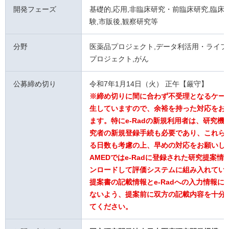
開発フェーズ
基礎的,応用,非臨床研究・前臨床研究,臨床試
験,市販後,観察研究等
分野
医薬品プロジェクト,データ利活用・ライフ
プロジェクト,がん
公募締め切り
令和7年1月14日（火） 正午【厳守】
※締め切りに間に合わず不受理となるケー
生していますので、余裕を持った対応をお
ます。特にe-Radの新規利用者は、研究機
究者の新規登録手続も必要であり、これら
る日数も考慮の上、早めの対応をお願いし
AMEDではe-Radに登録された研究提案情
ンロードして評価システムに組み入れてい
提案書の記載情報とe-Radへの入力情報に
ないよう、提案前に双方の記載内容を十分
てください。