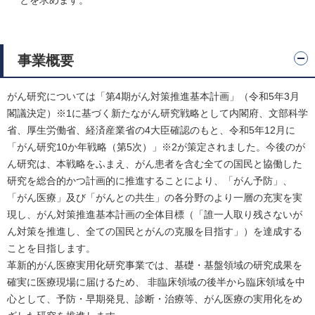
とを求めます。
事業概要
がん研究については「第4期がん対策推進基本計画」（令和5年3月
閣議決定）※1に基づく新たながん研究戦略として内閣府、文部科学
省、厚生労働省、経済産業省の4大臣確認のもと、令和5年12月に
「がん研究10か年戦略（第5次）」※2が策定されました。今後のが
ん研究は、本戦略をふまえ、がん患者を含む全ての国民と協働した
研究を総合的かつ計画的に推進することにより、「がん予防」、
「がん医療」及び「がんとの共生」の各分野のより一層の充実を実
現し、がん対策推進基本計画の全体目標（「誰一人取り残さないが
ん対策を推進し、全ての国民とがんの克服を目指す」）を達成する
ことを目指します。
革新的がん医療実用化研究事業では、基礎・基盤領域の研究成果を
確実に医療現場に届けるため、 非臨床領域の後半から臨床領域を中
心として、予防・早期発見、診断・治療等、がん医療の実用化をめ