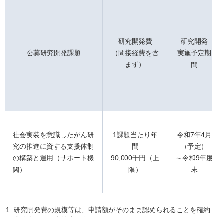
研究開発費
研究開発
公募研究開発課題
（間接経費を含
実施予定期
まず）
間
社会実装を意識したがん研
1課題当たり年
令和7年4月
究の推進に資する支援体制
間
（予定）
の構築と運用（サポート機
90,000千円（上
～令和9年度
関）
限）
末
研究開発費の規模等は、申請額がそのまま認められることを確約