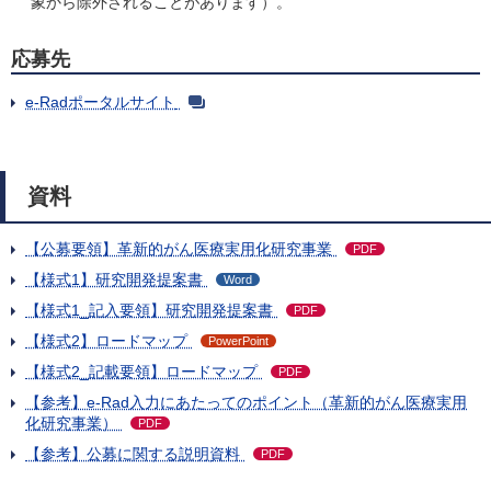
象から除外されることがあります）。
応募先
e-Radポータルサイト
資料
【公募要領】革新的がん医療実用化研究事業
PDF
【様式1】研究開発提案書
Word
【様式1_記入要領】研究開発提案書
PDF
【様式2】ロードマップ
PowerPoint
【様式2_記載要領】ロードマップ
PDF
【参考】e-Rad入力にあたってのポイント（革新的がん医療実用
化研究事業）
PDF
【参考】公募に関する説明資料
PDF