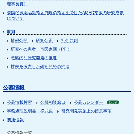
理事長賞）
先駆的医薬品等指定制度の指定を受けたAMED支援の研究成果
について
取組
情報公開
研究公正
社会共創
研究への患者・市民参画（PPI）
戦略的な研究開発の推進
性差を考慮した研究開発の推進
公募情報
公募情報検索
公募相談窓口
公募カレンダー
Excel
事務処理説明書・様式集
研究開発実施上の留意事項
関連情報
公募情報一覧