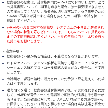
提案書類の提出は、受付期間内にe-Rad にてお願いします。全て
の提案書類について、期限を過ぎた場合には一切受理できません
ので注意してください。応募締め切り直前はアクセス集中のため
e-Radに不具合が発生する場合もあるため、期限に余裕を持って
提出してください。
e-Radの不具合に関する情報や、システム上の不具合が解消され
ない場合の特別対応などについては、こちらのページに掲載され
ますので随時確認してください。不測の事態に備え、余裕を持っ
た提出をお願いします。
＜注意事項＞
提出書類に不備がある場合は、不受理となる場合があります。
ヒト全ゲノムシークエンス解析を実施する場合で、ヒト全ゲノム
シークエンス解析プロトコール様式の提出がない場合は、不受理
とします。
申請額が、課題申請時に規定されていた予算上限を超えていた場
合は不受理とします。
選考期間を通じ、提案書類受付期間終了後、研究開発代表者に対
して、AMEDが電子メールや電話等で事務的な確認を行う場合が
あります。当該確認に対しては、AMEDが指定する方法で速やか
に回答してください（回答が得られない場合は当該提案が審査対