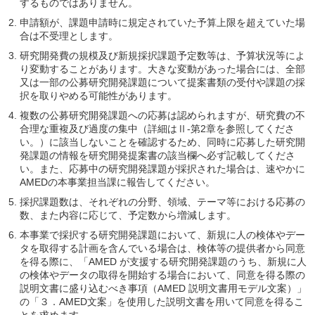
するものではありません。
申請額が、課題申請時に規定されていた予算上限を超えていた場
合は不受理とします。
研究開発費の規模及び新規採択課題予定数等は、予算状況等によ
り変動することがあります。大きな変動があった場合には、全部
又は一部の公募研究開発課題について提案書類の受付や課題の採
択を取りやめる可能性があります。
複数の公募研究開発課題への応募は認められますが、研究費の不
合理な重複及び過度の集中（詳細はⅡ-第2章を参照してくださ
い。）に該当しないことを確認するため、同時に応募した研究開
発課題の情報を研究開発提案書の該当欄へ必ず記載してくださ
い。また、応募中の研究開発課題が採択された場合は、速やかに
AMEDの本事業担当課に報告してください。
採択課題数は、それぞれの分野、領域、テーマ等における応募の
数、また内容に応じて、予定数から増減します。
本事業で採択する研究開発課題において、新規に人の検体やデー
タを取得する計画を含んでいる場合は、検体等の提供者から同意
を得る際に、「AMED が支援する研究開発課題のうち、新規に人
の検体やデータの取得を開始する場合において、同意を得る際の
説明文書に盛り込むべき事項（AMED 説明文書用モデル文案）」
の「３．AMED文案」を使用した説明文書を用いて同意を得るこ