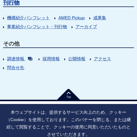
刊行物
機構紹介パンフレット
AMED Pickup
成果集
事業紹介パンフレット・刊行物
アーカイブ
その他
調達情報
採用情報
公開情報
アクセス
問合せ先
Top
本ウェブサイトは、提供するサービス向上のため、クッキー
（Cookie）を使用しております。このバナーを閉じる、または継
続して閲覧することで、クッキーの使用に同意いただいたものと
法人番号：9010005023796
東京都千代田区大手町1丁目7番1号
させていただきます。
情報公開
寄附のお願い
ご利用上の注意