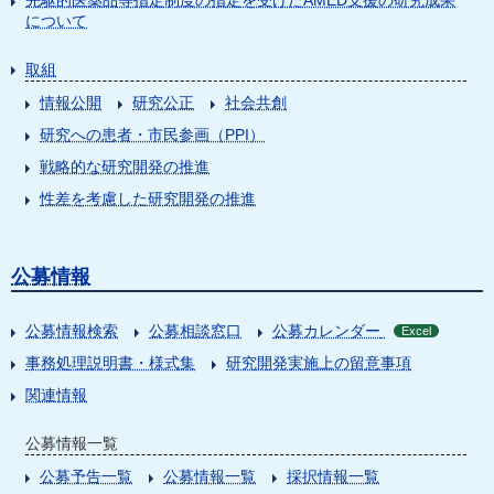
先駆的医薬品等指定制度の指定を受けたAMED支援の研究成果
について
取組
情報公開
研究公正
社会共創
研究への患者・市民参画（PPI）
戦略的な研究開発の推進
性差を考慮した研究開発の推進
公募情報
公募情報検索
公募相談窓口
公募カレンダー
Excel
事務処理説明書・様式集
研究開発実施上の留意事項
関連情報
公募情報一覧
公募予告一覧
公募情報一覧
採択情報一覧