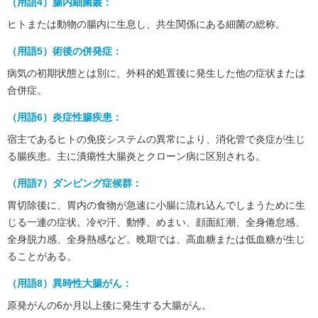
（用語4）腸内細菌叢：
ヒトまたは動物の腸内に生息し、共生関係にある細菌の総称。
（用語5）術後の併発症：
病気の初期状態とは別に、外科的処置後に発生した他の症状または
合併症。
（用語6）炎症性腸疾患：
宿主であるヒトの免疫システムの異常により、消化管で炎症が生じ
る腸疾患。主に潰瘍性大腸炎とクローン病に区別される。
（用語7）ダンピング症候群：
胃切除後に、胃内の食物が急速に小腸に流れ込んでしまうために生
じる一連の症状。冷や汗、動悸、めまい、顔面紅潮、全身倦怠感、
全身脱力感、全身熱感など。晩期では、高血糖または低血糖が生じ
ることがある。
（用語8）異時性大腸がん：
原発がんの6か月以上後に発生する大腸がん。