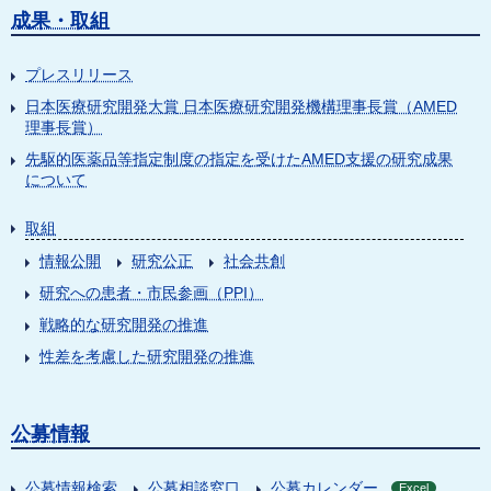
成果・取組
プレスリリース
日本医療研究開発大賞 日本医療研究開発機構理事長賞（AMED
理事長賞）
先駆的医薬品等指定制度の指定を受けたAMED支援の研究成果
について
取組
情報公開
研究公正
社会共創
研究への患者・市民参画（PPI）
戦略的な研究開発の推進
性差を考慮した研究開発の推進
公募情報
公募情報検索
公募相談窓口
公募カレンダー
Excel