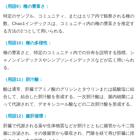
（用語9）種の豊富さ：
特定のサンプル、コミュニティ、またはエリア内で観察される種の
数。Chao1インデックスは、コミュニティ内の種の豊富さを推定す
る方法の1つとして用いられる。
（用語10）種の多様性：
種の豊富さと、特定のコミュニティ内での分布を説明する指標。シ
ャノンインデックスやシンプソンインデックスなどが広く用いられ
る。
（用語11）胆汁酸：
酸は通常、肝臓でアミノ酸のグリシンとタウリンまたは硫酸塩に結
合して、結合した胆汁酸を形成する。一次胆汁酸は、腸内細菌によ
って代謝されて、デオキシコール酸などの二次胆汁酸を形成する。
（用語12）腸肝循環：
肝臓で代謝される薬や生体物質などが胆汁とともに腸管から十二指
腸に分泌され、その後腸管から吸収され、門脈を経て再び肝臓に排