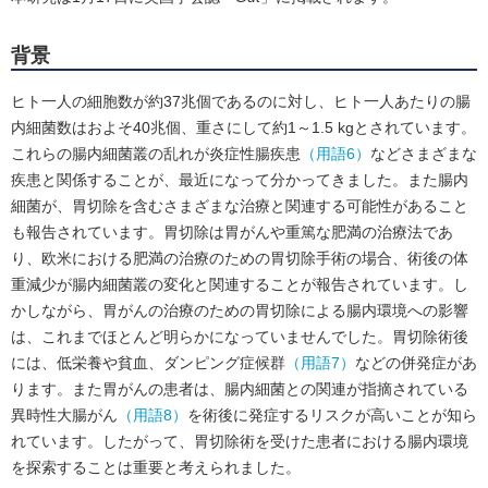
背景
ヒト一人の細胞数が約37兆個であるのに対し、ヒト一人あたりの腸
内細菌数はおよそ40兆個、重さにして約1～1.5 kgとされています。
これらの腸内細菌叢の乱れが炎症性腸疾患
（用語6）
などさまざまな
疾患と関係することが、最近になって分かってきました。また腸内
細菌が、胃切除を含むさまざまな治療と関連する可能性があること
も報告されています。胃切除は胃がんや重篤な肥満の治療法であ
り、欧米における肥満の治療のための胃切除手術の場合、術後の体
重減少が腸内細菌叢の変化と関連することが報告されています。し
かしながら、胃がんの治療のための胃切除による腸内環境への影響
は、これまでほとんど明らかになっていませんでした。胃切除術後
には、低栄養や貧血、ダンピング症候群
（用語7）
などの併発症があ
ります。また胃がんの患者は、腸内細菌との関連が指摘されている
異時性大腸がん
（用語8）
を術後に発症するリスクが高いことが知ら
れています。したがって、胃切除術を受けた患者における腸内環境
を探索することは重要と考えられました。