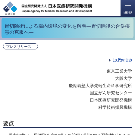
開
く
MENU
胃切除術による腸内環境の変化を解明―胃切除後の合併疾
患の克服へ―
プレスリリース
In English
東京工業大学
大阪大学
慶應義塾大学先端生命科学研究所
国立がん研究センター
日本医療研究開発機構
科学技術振興機構
要点