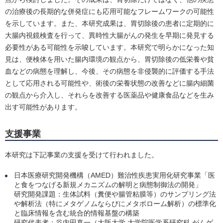
の治療後の長期的な併発症にも応用可能なフレームワークの可能性
を示しています。また、本研究成果は、胃切除後の患者に定期的に
大腸内視鏡検査を行って、異時性大腸がんの発生を早期に発見する
必要性がある可能性を示唆しています。本研究で明らかになった知
見は、便検体を用いた腸内環境の観点から、胃切除後の低栄養や貧
血などの病態を理解し、今後、その病態を非侵襲的に評価する手法
として応用される可能性や、術後の栄養状態の改善などに腸内細菌
の観点から介入し、それらを改善する医薬品や健康食品などを生み
出す可能性があります。
支援事業
本研究は下記事業の支援を受けて行われました。
日本医療研究開発機構（AMED）難治性疾患実用化研究事業「医
と食をつなげる新規メカニズムの解明と病態制御法の開発」
研究開発課題：生体試料（糞便や腸管粘膜等）のサンプリング法
や解析法（特にメタゲノムならびにメタボローム解析）の標準化
と臨床情報を含む統合的情報基盤の構築
研究代表者：谷内田真一（大阪大学 大学院医学系研究科 がんゲ