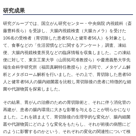
研究成果
研究グループでは、国立がん研究センター・中央病院 内視鏡科（斎
藤豊科長ら）を受診し、大腸内視鏡検査（大腸カメラ）を受けた
106名の受検者（胃切除した患者50人と健常者56人）を対象とし
て、食事などの「生活習慣などに関するアンケート」調査、凍結
便、大腸内視鏡検査所見などの臨床情報を収集しました。この凍結
便に対して、東京工業大学（山田拓司准教授ら）や慶應義塾大学先
端生命科学研究所（福田真嗣特任教授ら）と共同で、メタゲノム解
析とメタボローム解析を行いました。その上で、胃切除した患者50
人と健常者56人の腸内細菌叢を比較し胃切除後の患者に特徴的な細
菌や代謝物質を探索しました。
その結果、胃がんの治療のための胃切除術と、それに伴う消化管の
再建が、患者の腸内環境に大きな影響を与えることが明らかになり
ました。これを踏まえて、胃切除後の生理学的な変化が、腸内細菌
叢や代謝物質にどのような変化をもたらし、それが術後の病態にど
のように影響するのかという、それぞれの変化の関連性について検