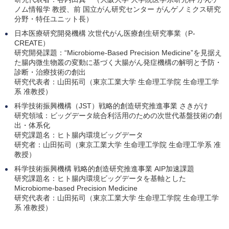
ノム情報学 教授、前 国立がん研究センター がんゲノミクス研究
分野・特任ユニット長）
日本医療研究開発機構 次世代がん医療創生研究事業（P-
CREATE）
研究開発課題：“Microbiome-Based Precision Medicine”を見据え
た腸内微生物叢の変動に基づく大腸がん発症機構の解明と予防・
診断・治療技術の創出
研究代表者：山田拓司（東京工業大学 生命理工学院 生命理工学
系 准教授）
科学技術振興機構（JST）戦略的創造研究推進事業 さきがけ
研究領域：ビッグデータ統合利活用のための次世代基盤技術の創
出・体系化
研究課題名：ヒト腸内環境ビッグデータ
研究者：山田拓司（東京工業大学 生命理工学院 生命理工学系 准
教授）
科学技術振興機構 戦略的創造研究推進事業 AIP加速課題
研究課題名：ヒト腸内環境ビッグデータを基軸とした
Microbiome-based Precision Medicine
研究代表者：山田拓司（東京工業大学 生命理工学院 生命理工学
系 准教授）