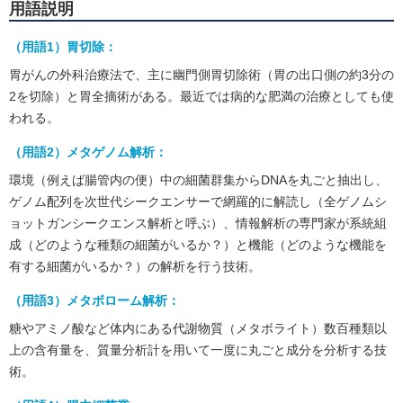
用語説明
（用語1）胃切除：
胃がんの外科治療法で、主に幽門側胃切除術（胃の出口側の約3分の
2を切除）と胃全摘術がある。最近では病的な肥満の治療としても使
われる。
（用語2）メタゲノム解析：
環境（例えば腸管内の便）中の細菌群集からDNAを丸ごと抽出し、
ゲノム配列を次世代シークエンサーで網羅的に解読し（全ゲノムシ
ョットガンシークエンス解析と呼ぶ）、情報解析の専門家が系統組
成（どのような種類の細菌がいるか？）と機能（どのような機能を
有する細菌がいるか？）の解析を行う技術。
（用語3）メタボローム解析：
糖やアミノ酸など体内にある代謝物質（メタボライト）数百種類以
上の含有量を、質量分析計を用いて一度に丸ごと成分を分析する技
術。