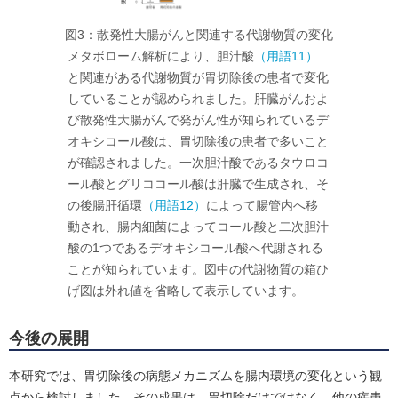
図3：散発性大腸がんと関連する代謝物質の変化
メタボローム解析により、胆汁酸
（用語11）
と関連がある代謝物質が胃切除後の患者で変化
していることが認められました。肝臓がんおよ
び散発性大腸がんで発がん性が知られているデ
オキシコール酸は、胃切除後の患者で多いこと
が確認されました。一次胆汁酸であるタウロコ
ール酸とグリココール酸は肝臓で生成され、そ
の後腸肝循環
（用語12）
によって腸管内へ移
動され、腸内細菌によってコール酸と二次胆汁
酸の1つであるデオキシコール酸へ代謝される
ことが知られています。図中の代謝物質の箱ひ
げ図は外れ値を省略して表示しています。
今後の展開
本研究では、胃切除後の病態メカニズムを腸内環境の変化という観
点から検討しました。その成果は、胃切除だけではなく、他の疾患