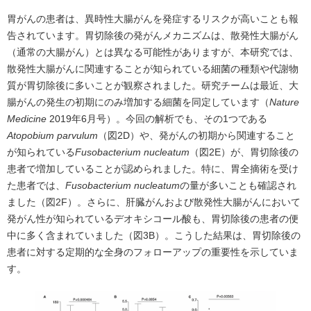
胃がんの患者は、異時性大腸がんを発症するリスクが高いことも報
告されています。胃切除後の発がんメカニズムは、散発性大腸がん
（通常の大腸がん）とは異なる可能性がありますが、本研究では、
散発性大腸がんに関連することが知られている細菌の種類や代謝物
質が胃切除後に多いことが観察されました。研究チームは最近、大
腸がんの発生の初期にのみ増加する細菌を同定しています（
Nature
Medicine
2019年6月号）。今回の解析でも、その1つである
Atopobium parvulum
（図2D）や、発がんの初期から関連すること
が知られている
Fusobacterium nucleatum
（図2E）が、胃切除後の
患者で増加していることが認められました。特に、胃全摘術を受け
た患者では、
Fusobacterium nucleatum
の量が多いことも確認され
ました（図2F）。さらに、肝臓がんおよび散発性大腸がんにおいて
発がん性が知られているデオキシコール酸も、胃切除後の患者の便
中に多く含まれていました（図3B）。こうした結果は、胃切除後の
患者に対する定期的な全身のフォローアップの重要性を示していま
す。