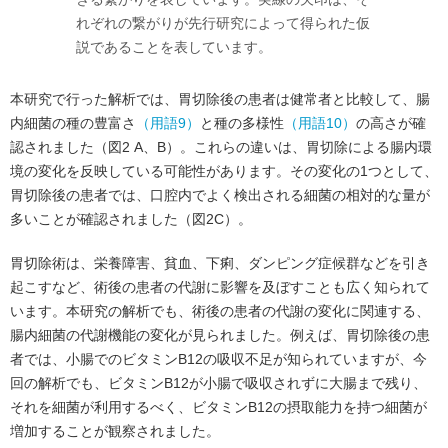
れぞれの繋がりが先行研究によって得られた仮
説であることを表しています。
本研究で行った解析では、胃切除後の患者は健常者と比較して、腸
内細菌の種の豊富さ
（用語9）
と種の多様性
（用語10）
の高さが確
認されました（図2 A、B）。これらの違いは、胃切除による腸内環
境の変化を反映している可能性があります。その変化の1つとして、
胃切除後の患者では、口腔内でよく検出される細菌の相対的な量が
多いことが確認されました（図2C）。
胃切除術は、栄養障害、貧血、下痢、ダンピング症候群などを引き
起こすなど、術後の患者の代謝に影響を及ぼすことも広く知られて
います。本研究の解析でも、術後の患者の代謝の変化に関連する、
腸内細菌の代謝機能の変化が見られました。例えば、胃切除後の患
者では、小腸でのビタミンB12の吸収不足が知られていますが、今
回の解析でも、ビタミンB12が小腸で吸収されずに大腸まで残り、
それを細菌が利用するべく、ビタミンB12の摂取能力を持つ細菌が
増加することが観察されました。