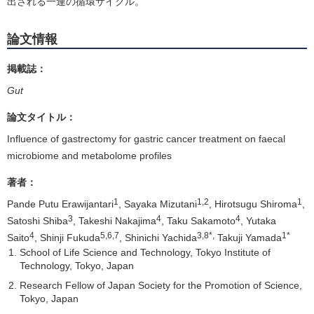
出される一連の循環サイクル。
論文情報
掲載誌：
Gut
論文タイトル：
Influence of gastrectomy for gastric cancer treatment on faecal
microbiome and metabolome profiles
著者：
1
1,2
1
Pande Putu Erawijantari
, Sayaka Mizutani
, Hirotsugu Shiroma
,
3
4
4
Satoshi Shiba
, Takeshi Nakajima
, Taku Sakamoto
, Yutaka
4
5,6,7
3,8*,
1*
Saito
, Shinji Fukuda
, Shinichi Yachida
Takuji Yamada
School of Life Science and Technology, Tokyo Institute of
Technology, Tokyo, Japan
Research Fellow of Japan Society for the Promotion of Science,
Tokyo, Japan