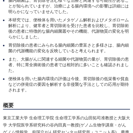
腸内細菌は、胃切除を含む様々な治療と関連する可能性があるこ
とが知られていますが、治療による腸内環境への影響は詳細には
明らかになっていませんでした。
本研究では、便検体を用いたメタゲノム解析およびメタボローム
解析により、健常者と胃切除術を受けた患者を比較し、胃切除術
後の患者に特徴的な腸内細菌叢やその機能、代謝物質の変化を明
らかにしました。
胃切除後の患者にみられる腸内細菌の豊富さと多様さは、腸内細
菌の代謝機能の変化を反映していると考えられます。
また、大腸がんに関連する細菌や代謝物質の量が、胃切除後の患
者、特に胃全摘術後の患者では相対的に多いことも確認されまし
た。
便検体を用いた腸内環境の評価は今後、胃切除後の低栄養や貧血
などの併発症の要因を解析する非侵襲な手法としての応用が期待
されます。
概要
東京工業大学 生命理工学院 生命理工学系の山田拓司准教授と大阪大
学 大学院医学系研究科の谷内田真一教授(ゲノム生物学講座・がん
ゲノム情報学、前国立がん研究センター研究所・ユニット長)、慶應