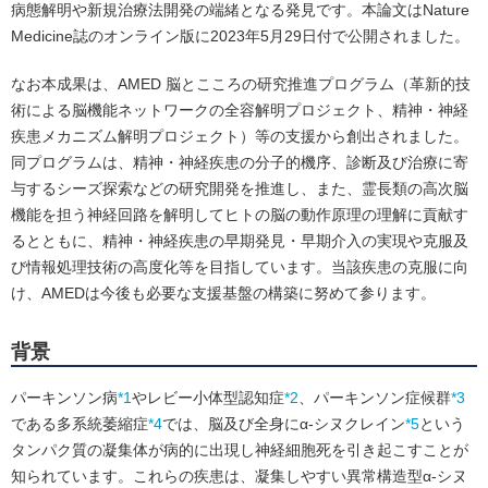
病態解明や新規治療法開発の端緒となる発見です。本論文はNature
Medicine誌のオンライン版に2023年5月29日付で公開されました。
なお本成果は、AMED 脳とこころの研究推進プログラム（革新的技
術による脳機能ネットワークの全容解明プロジェクト、精神・神経
疾患メカニズム解明プロジェクト）等の支援から創出されました。
同プログラムは、精神・神経疾患の分子的機序、診断及び治療に寄
与するシーズ探索などの研究開発を推進し、また、霊長類の高次脳
機能を担う神経回路を解明してヒトの脳の動作原理の理解に貢献す
るとともに、精神・神経疾患の早期発見・早期介入の実現や克服及
び情報処理技術の高度化等を目指しています。当該疾患の克服に向
け、AMEDは今後も必要な支援基盤の構築に努めて参ります。
背景
パーキンソン病
*1
やレビー小体型認知症
*2
、パーキンソン症候群
*3
である多系統萎縮症
*4
では、脳及び全身にα-シヌクレイン
*5
という
タンパク質の凝集体が病的に出現し神経細胞死を引き起こすことが
知られています。これらの疾患は、凝集しやすい異常構造型α-シヌ