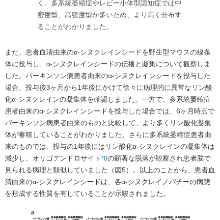
く、多系統萎縮症やレビー小体型認知症では中
密度型、高密度型が多いため、より高く分布す
ることがわかりました。
また、患者血清由来のα-シヌクレインシードを野生型マウスの線条
体に投与し、α-シヌクレインシードの伝播と凝集について観察しま
した。パーキンソン病患者由来のα-シヌクレインシードを投与した
場合、投与後3ヶ月から1年後にかけて徐々に病理的に異常なリン酸
化α-シヌクレインの凝集体を確認しました。一方で、多系統萎縮症
患者由来のα-シヌクレインシードを投与した場合では、6ヶ月時点で
パーキンソン病患者由来のものと比較して、より多くリン酸化凝集
体が蓄積していることがわかりました。さらに多系統萎縮症患者由
来のものでは、投与の1年後にはリン酸化α-シヌクレインの凝集体は
減少し、オリゴデンドロサイト
*8
の顕著な脱落が観察され患者脳で
見られる病理と類似していました（図5）。以上のことから、患者血
清由来のα-シヌクレインシードは、各α-シヌクレイノパチーの病態
を形成する性質を有していることが示唆されました。