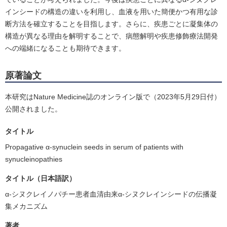
インシードの構造の違いを利用し、血液を用いた簡便かつ有用な診
断方法を確立することを目指します。さらに、疾患ごとに凝集体の
構造が異なる理由を解明することで、病態解明や疾患修飾療法開発
への端緒になることも期待できます。
原著論文
本研究はNature Medicine誌のオンライン版で（2023年5月29日付）
公開されました。
タイトル
Propagative α-synuclein seeds in serum of patients with
synucleinopathies
タイトル（日本語訳）
α-シヌクレイノパチー患者血清由来α-シヌクレインシードの伝播凝
集メカニズム
著者