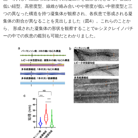
低い紐型、高密度型、線維が絡み合いやや密度が低い中密度型と三
つの異なった構造を持つ凝集体が観察され、各疾患で形成される凝
集体の割合が異なることを見出しました（図4）。これらのことか
ら、 形成された凝集体の形状を観察することでα-シヌクレイノパチ
ーの中での疾患の鑑別も可能だとわかりました。