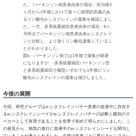
た。 パーキンソン病患者由来の場合、投与後3
ヶ月から1年後にかけて徐々に病理的意義のあ
るリン酸化α-シヌクレインの凝集を確認しまし
た。一方、多系統萎縮症患者由来の場合、6ヶ
月時点でパーキンソン病患者由来α-シヌクレイ
ンと比較し、より強くリン酸化凝集しているこ
とがわかりました。
図b：パーキンソン病では1年後で凝集が顕著
になりますが、-多系統萎縮症パーキンソン型
と多系統萎縮症小脳型いずれでも1年後にリン
酸化α-シヌクレインの凝集は減少しました。
今後の展開
今回、研究グループはα-シヌクレイノパチー患者の血液中に存在す
るα-シヌクレインシードがα-シヌクレイノパチーの診断と鑑別のマ
ーカーとして有用であることを世界で初めて明らかにしました。こ
の発見から、病気の進行に血液中のα-シヌクレインシードも関与し
ていることが考えられました。今後は疾患ごとに異なるα-シヌクレ