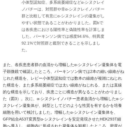
小体型認知症、多系統萎縮症などα-シヌクレイ
ノパチーは、対照群や非α-シヌクレイノパチー
群と比較して有意にα-シヌクレインの凝集がし
やすい状態であることがわかりました。図bで
は各疾患における陽性率と偽陰性率を計算しま
した。パーキンソン病では感度94.6%、特異度
92.1%で対照群と鑑別できることを示しまし
た。
また、各疾患患者群の血清から増幅したα-シヌクレイン凝集体を電
子顕微鏡で確認したところ、パーキンソン病では2本の細い線維がね
じれた構造を、レビー小体型認知症では数本の線維が複雑にねじれ
た構造を、また多系統萎縮症では太い線維がねじれる、または直線
的な構造を示しており、疾患ごとに構造が異なることがわかりまし
た（図3）。次に、α-シヌクレイノパチー患者血清から増幅したα-シ
ヌクレイン凝集体が、鋳型としてどのような性質を有するかを培養
細胞を用いて検討しました。増幅したα-シヌクレイン凝集体を、
GFP結合A53T変異型α-シヌクレインを安定発現させたHEK293T細
胞へ導入し、細胞内に形成された凝集体を観察したところ、密度が