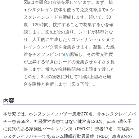
図aは本研究の方法を示しています。まず、抗
α-シヌクレイン抗体を使って免疫沈降法でα-シ
ヌクレインシードを濃縮します。続いて、30
度、120時間、撹拌することで凝集するかを確
認します。図b上段の通り、シードが鋳型とな
り、人工的に生成したリコンビナントα-シヌク
レインタンパク質を凝集させます。凝集した線
維をチオフラビンT
*9
が認識し、その蛍光強度
が上昇する傾きはシードの凝集させやすさを反
映します。蛍光が撹拌時間内に上限まで達した
ものが、3回の実験に対して2回以上認めた場
合を陽性と判断します（図ｂ下段）。
内容
本研究では、α-シヌクレイノパチー患者270名、非α-シヌクレイノパ
チー患者55名、神経変性疾患ではない健常者128名、parkin遺伝子
に変異のある家族性パーキンソン病（PARK2）患者17名、前駆期α-
シヌクレイノパチーであるレム睡眠行動異常症（RBD）患者9名の