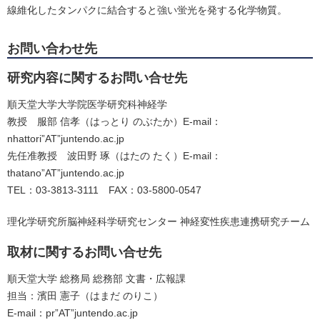
線維化したタンパクに結合すると強い蛍光を発する化学物質。
お問い合わせ先
研究内容に関するお問い合せ先
順天堂大学大学院医学研究科神経学
教授 服部 信孝（はっとり のぶたか）E-mail：
nhattori”AT”juntendo.ac.jp
先任准教授 波田野 琢（はたの たく）E-mail：
thatano”AT”juntendo.ac.jp
TEL：03-3813-3111 FAX：03-5800-0547
理化学研究所脳神経科学研究センター 神経変性疾患連携研究チーム
取材に関するお問い合せ先
順天堂大学 総務局 総務部 文書・広報課
担当：濱田 憲子（はまだ のりこ）
E-mail：pr”AT”juntendo.ac.jp