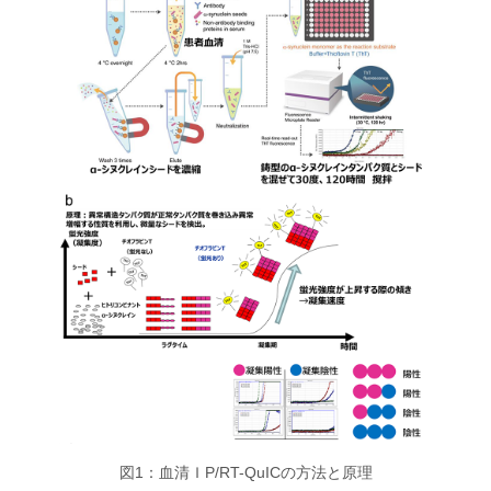
図1：血清ＩP/RT-QuICの方法と原理