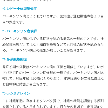
*2 レビー小体型認知症
パーキンソン病とよく似ていますが、認知症が運動機能障害より目
立つ疾患です。
*3 パーキンソン症候群
パーキンソン病に似ている症状を認める病気の一群のことです。神
経変性疾患だけではなく脳血管障害などでも同様の症状を認めるた
め、パーキンソン病との鑑別が難しいことがあります。
*4 多系統萎縮症
発症初期の症状はパーキンソン病の症状と類似していますが、レボ
ドパ不応性のパーキンソン症候群の一種です。パーキンソン病と比
較して、発症年齢は50歳代とやや若く、排尿障害や起立性低血圧な
ど自律神経障害が目立ちます。
*5 α-シヌクレイン
主に神経細胞に存在するタンパク質で、神経の機能を調整する役割
を果たしていると考えられています。何らかの要因で、正常型α-シ