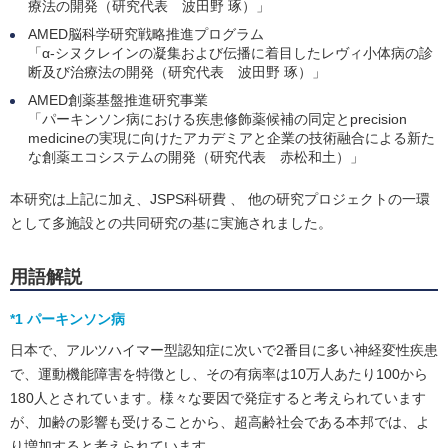
療法の開発（研究代表 波田野 琢）」
AMED脳科学研究戦略推進プログラム
「α-シヌクレインの凝集および伝播に着目したレヴィ小体病の診
断及び治療法の開発（研究代表 波田野 琢）」
AMED創薬基盤推進研究事業
「パーキンソン病における疾患修飾薬候補の同定とprecision
medicineの実現に向けたアカデミアと企業の技術融合による新た
な創薬エコシステムの開発（研究代表 赤松和土）」
本研究は上記に加え、JSPS科研費 、 他の研究プロジェクトの一環
として多施設との共同研究の基に実施されました。
用語解説
*1 パーキンソン病
日本で、アルツハイマー型認知症に次いで2番目に多い神経変性疾患
で、運動機能障害を特徴とし、その有病率は10万人あたり100から
180人とされています。様々な要因で発症すると考えられています
が、加齢の影響も受けることから、超高齢社会である本邦では、よ
り増加すると考えられています。