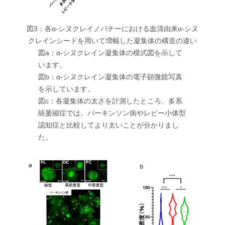
図3：各α-シヌクレイノパチーにおける血清由来α-シヌ
クレインシードを用いて増幅した凝集体の構造の違い
図a：α-シヌクレイン凝集体の模式図を示して
います。
図b：α-シヌクレイン凝集体の電子顕微鏡写真
を示しています。
図c：各凝集体の太さを計測したところ、多系
統萎縮症では、パーキンソン病やレビー小体型
認知症と比較してより太いことが分かりまし
た。