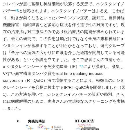
クレインが脳に蓄積し神経細胞が脱落する疾患で、α-シヌクレイノ
パチー
*6
と総称されます。α-シヌクレイノパチーはふるえ、こわば
り、動きが鈍くなるといったパーキンソン症状、認知症、自律神経
機能障害、睡眠障害など多彩な症状を伴う進行性の難病ですが、現
在の治療法は対症療法のみであり根治療法の開発が求められていま
す。最近の研究で、この疾患は脳だけではなく全身の末梢神経にα-
シヌクレインが蓄積することが明らかとなっており、研究グループ
は「全身への病気の広がりに血液を介した経路が関与している可能
性がある」という仮説を立てました。そこで患者さんの血清から、
α-シヌクレインシードを免疫沈降法（IP）
*7
により濃縮し、凝集し
やすい異常構造タンパク質をreal-time quaking-induced
conversion（RT-QuIC）法で増幅することにより、極微量のα-シヌ
クレインシードを容易に検出するIP/RT-QuIC法を開発しました（図
1)。この方法を用いて、α-シヌクレイノパチーの診断や鑑別、さら
には病態解明のために、患者さんの大規模なスクリーニングを実施
しました。