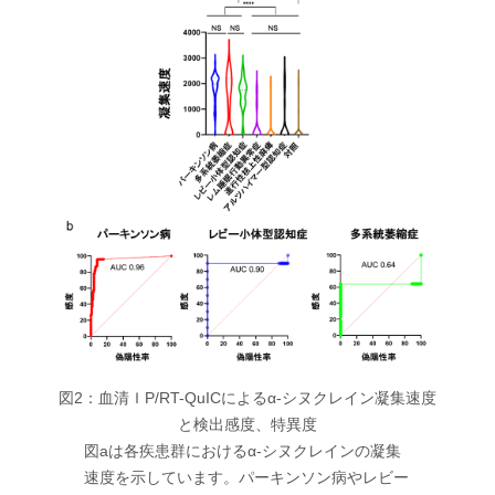
図2：血清ＩP/RT-QuICによるα-シヌクレイン凝集速度
と検出感度、特異度
図aは各疾患群におけるα-シヌクレインの凝集
速度を示しています。パーキンソン病やレビー