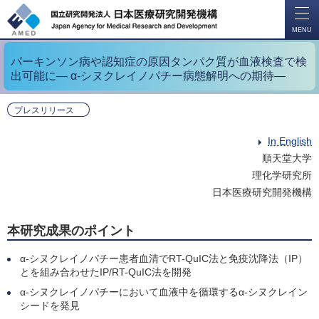
開
く
MENU
パーキンソン病や認知症の原因タンパク質が血液検査で検
出可能に― α-シヌクレイノパチー病態解明への期待―
プレスリリース
In English
順天堂大学
理化学研究所
日本医療研究開発機構
本研究成果のポイント
α-シヌクレイノパチー患者血清でRT-QuIC法と免疫沈降法（IP）
とを組み合わせたIP/RT-QuIC法を開発
α-シヌクレイノパチーにおいて血液中を循環するα-シヌクレイン
シードを発見