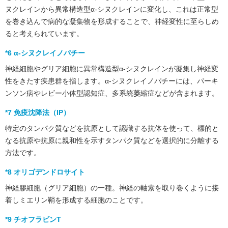
ヌクレインから異常構造型α-シヌクレインに変化し、これは正常型
を巻き込んで病的な凝集物を形成することで、神経変性に至らしめ
ると考えられています。
*6 α-シヌクレイノパチー
神経細胞やグリア細胞に異常構造型α-シヌクレインが凝集し神経変
性をきたす疾患群を指します。α-シヌクレイノパチーには、パーキ
ンソン病やレビー小体型認知症、多系統萎縮症などが含まれます。
*7 免疫沈降法（IP）
特定のタンパク質などを抗原として認識する抗体を使って、標的と
なる抗原や抗原に親和性を示すタンパク質などを選択的に分離する
方法です。
*8 オリゴデンドロサイト
神経膠細胞（グリア細胞）の一種。神経の軸索を取り巻くように接
着しミエリン鞘を形成する細胞のことです。
*9 チオフラビンT