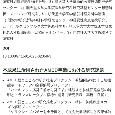
研究科組織細胞生物学分野、3）順天堂大学革新的医療技術開発研究
センター、4）順天堂大学大学院医学研究科研究基盤センター形態解
析イメージング研究室、5）順天堂大学医学部脳神経外科学講座、
6）理化学研究所脳神経科学研究センター神経変性疾患連携研究チー
ム、7）ルクセンブルク大学神経科学 8）順天堂大学大学院医学研究
科老人性疾患病態・治療研究センター、9）同志社大学大学院脳科学
研究科
DOI
10.1038/s41591-023-02358-9
本成果に活用されたAMED事業における研究課題
AMED脳とこころの研究推進プログラム（革新的技術による脳機
能ネットワークの全容解明プロジェクト）
「パーキンソン病発症前から発症後に連続する神経回路病態の解
明とトランスレータブル指標の開発（研究代表 髙橋 良輔）」
AMED脳とこころの研究推進プログラム（精神・神経疾患メカニ
ズム解明プロジェクト）
「シヌクレイノパチーを全身病として捉えた病態解明と疾患修飾