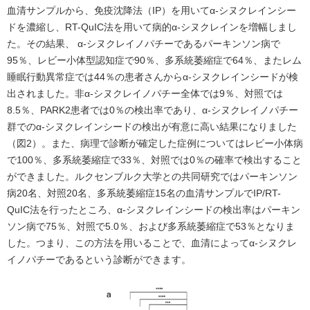
血清サンプルから、免疫沈降法（IP）を用いてα-シヌクレインシー
ドを濃縮し、RT-QuIC法を用いて病的α-シヌクレインを増幅しまし
た。その結果、 α-シヌクレイノパチーであるパーキンソン病で
95％、レビー小体型認知症で90％、多系統萎縮症で64％、またレム
睡眠行動異常症では44％の患者さんからα-シヌクレインシードが検
出されました。非α-シヌクレイノパチー全体では9％、対照では
8.5％、PARK2患者では0％の検出率であり、α-シヌクレイノパチー
群でのα-シヌクレインシードの検出が有意に高い結果になりました
（図2）。また、病理で診断が確定した症例についてはレビー小体病
で100％、多系統萎縮症で33％、対照では0％の確率で検出すること
ができました。ルクセンブルク大学との共同研究ではパーキンソン
病20名、対照20名、多系統萎縮症15名の血清サンプルでIP/RT-
QuIC法を行ったところ、α-シヌクレインシードの検出率はパーキン
ソン病で75％、対照で5.0％、および多系統萎縮症で53％となりま
した。つまり、この方法を用いることで、血清によってα-シヌクレ
イノパチーであるという診断ができます。