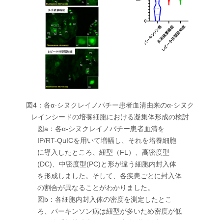
図4：各α-シヌクレイノパチー患者血清由来のα-シヌク
レインシードの培養細胞における凝集体形成の検討
図a：各α-シヌクレイノパチー患者血清を
IP/RT-QuICを用いて増幅し、それを培養細胞
に導入したところ、紐型（FL）、高密度型
(DC)、中密度型(PC)と形が違う細胞内封入体
を形成しました。そして、各疾患ごとに封入体
の割合が異なることがわかりました。
図b：各細胞内封入体の密度を測定したとこ
ろ、パーキンソン病は紐型が多いため密度が低