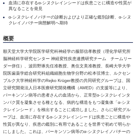
血清に存在するα-シヌクレインシードは疾患ごとに構造や性質が
異なることを発見
α-シヌクレイノパチーの診断およびより正確な鑑別診断、α-シヌ
クレイノパチー病態解明へ期待
概要
順天堂大学大学院医学研究科神経学の服部信孝教授（理化学研究所
脳神経科学研究センター 神経変性疾患連携研究チーム チームリー
ダー併任）、波田野琢先任准教授、奥住文美准教授、長崎大学大学
院医歯薬学総合研究科組織細胞生物学分野の松本弦博士、ルクセン
ブルク大学神経科学のRejko Krüger教授の共同研究グループは、国
立研究開発法人日本医療研究開発機構（AMED）の支援等により、
パーキンソン病等の患者さんの血清から、正常型α-シヌクレインタ
ンパク質を凝集させる種となる、病的な構造をもつ凝集体「α-シヌ
クレインシード」を検出することに成功しました。さらに研究グル
ープは、血清に存在するα-シヌクレインシードは疾患ごとに構造や
性質が異なり、疾患の鑑別に有用であることを世界で初めて明らか
にしました。これは、パーキンソン病等のα-シヌクレイノパチーの