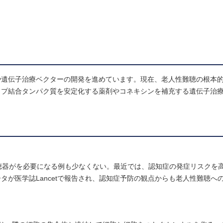
や遺伝子治療ベクターの開発を進めています。現在、老人性難聴の根本
ップ結合タンパク質を安定化する薬剤やコネキシンを補充する遺伝子治
聴器がを必要になる例も少なくない。最近では、認知症の発症リスクを
が医学誌Lancetで報告され、認知症予防の観点からも老人性難聴へ