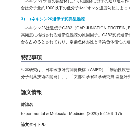
コネキシンは6個の集合体により細胞膜に分子の通り道を作
合は分子量約1000以下の低分子やイオンを濃度勾配によ
3）コネキシン26遺伝子変異型難聴
コネキシン26は遺伝子GJB2（GAP JUNCTION PRO
高頻度に検出される遺伝性難聴の原因因子。GJB2変異遺伝
合を占めるとされており、常染色体劣性と常染色体優性の
特記事項
※本研究は、日本医療研究開発機構（AMED）「難治性疾
分子創薬技術の開発）」、「文部科学省科学研究費 基盤研
論文情報
雑誌名
Experimental & Molecular Medicine (2020) 52:166–175
論文タイトル