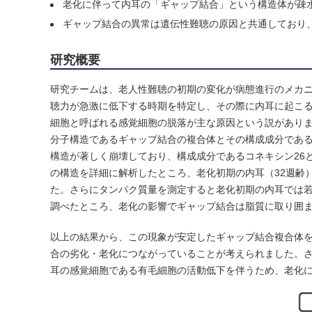
老化に伴って内耳の「ギャップ結合」という構造体が疎
ギャップ結合の異常は遺伝性難聴の原因と共通しており
研究概要
研究チームは、老人性難聴の初期の変化が病態進行のメカ
聴力が急激に低下する時期を特定し、その際に内耳に起こ
細胞と呼ばれる感覚細胞の脱落が主な原因という説があり
分子構造であるギャップ結合の複合体とその構成成分である
構造が著しく崩壊しており、構成成分であるコネキシン26
の構造を詳細に解析したところ、老化初期の内耳（32週齢
た。さらにタンパク質量を測定すると老化初期の内耳では若
調べたところ、老化の影響でギャップ結合は脂質に取り囲
以上の結果から、この現象が安定したギャップ結合複合体
合の劣化・老化につながっていることが考えられました。
耳の感覚細胞である有毛細胞の活動低下を伴うため、老化