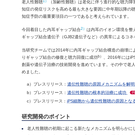
1）
老人性難聴
（加齢性難聴）は老化に伴う進行的な聴力障
知症の発症リスクを高める最も大きな要因に中年期以降の
知症予防の最重要項目の一つであると考えられています。
2）
今回着目した内耳ギャップ結合
は内耳のイオン環境を整
ギャップ結合遺伝子（GJB2遺伝子など）の異常によるコネ
当研究チームでは2014年に内耳ギャップ結合構造の崩壊
b）
りギャップ結合の修復と聴力回復に成功
、2016年には
創薬や遺伝子治療の技術開発を進めています。その中で老
めました。
a）プレスリリース：
遺伝性難聴の原因メカニズムを解明
b）プレスリリース：
遺伝性難聴の根本的治療に成功
P
c）プレスリリース：
iPS細胞から遺伝性難聴の原因と
研究開発のポイント
老人性難聴の初期に起こる新たなメカニズムを明らかに