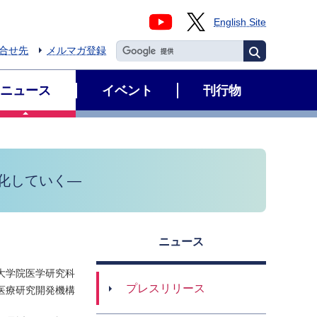
English Site
合せ先
メルマガ登録
ニュース
イベント
刊行物
化していく―
ニュース
大学院医学研究科
プレスリリース
医療研究開発機構