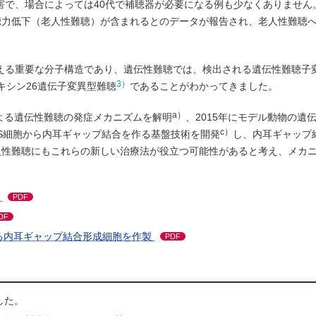
害で、場合によっては40代で補聴器が必要になる例も少なくありません
聴力低下（老人性難聴）が含まれるとのデータが報告され、老人性難聴
える重要な分子構造であり、遺伝性難聴では、検出される遺伝性難聴子
3）
キシン26遺伝子変異型難聴
であることがわかってきました。
a）
による遺伝性難聴の発症メカニズムを解明
、2015年にモデル動物の遺
c）
iPS細胞から内耳ギャップ結合を作る基盤技術を開発
し、内耳ギャップ
人性難聴にもこれらの新しい治療法が役立つ可能性があると考え、メカ
PDF
DF
なる内耳ギャップ結合形成細胞を作製
PDF
した。