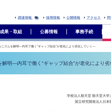
調達情報
採用情報
公開情報
アクセス
問
成果・取組
公募情報
事務手続
カニズムを解明―内耳で働く“ギャップ結合”が老化により劣化していく―
解明―内耳で働く“ギャップ結合”が老化により劣
学校法人順天堂 順天堂大学
国立研究開発法人日本