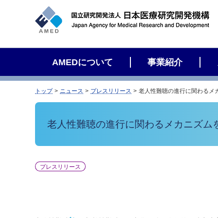
サ
イ
ト
内
検
AMEDについて
事業紹介
索
トップ
ニュース
プレスリリース
老人性難聴の進行に関わるメ
老人性難聴の進行に関わるメカニズムを
プレスリリース