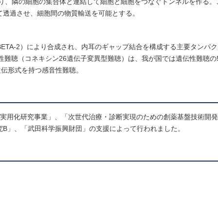
り、隣の細胞の集合体と連結して細胞と細胞をつなぐトンネルを作る。
って透過させ、細胞間の物質輸送を可能とする。
TEIN, BETA-2）により合成され、内耳のギャップ結合を構成する主要タン
性難聴（コネキシン26遺伝子変異型難聴）は、我が国では遺伝性難聴の
遺伝形式を持つ感音性難聴。
患実用化研究事業」、「次世代治療・診断実現のための創薬基盤技術開
究B」、「武田科学振興財団」の支援によって行われました。