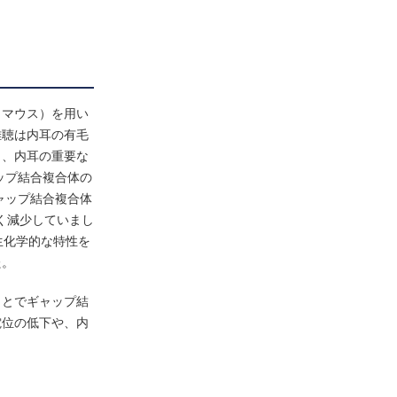
（マウス）を用い
難聴は内耳の有毛
し、内耳の重要な
ップ結合複合体の
ャップ結合複合体
く減少していまし
生化学的な特性を
た。
ことでギャップ結
電位の低下や、内