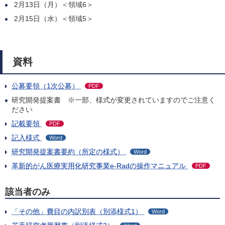
2月13日（月）＜領域6＞
2月15日（水）＜領域5＞
資料
公募要領（1次公募）
PDF
研究開発提案書 ※一部、様式が変更されていますのでご注意く
ださい
記載要領
PDF
記入様式
Word
研究開発提案書要約（所定の様式）
Word
革新的がん医療実用化研究事業e-Radの操作マニュアル
PDF
該当者のみ
「その他」費目の内訳別表（別添様式1）
Word