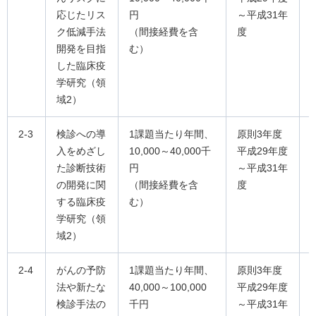
応じたリス
円
～平成31年
ク低減手法
（間接経費を含
度
開発を目指
む）
した臨床疫
学研究（領
域2）
2-3
検診への導
1課題当たり年間、
原則3年度
入をめざし
10,000～40,000千
平成29年度
た診断技術
円
～平成31年
の開発に関
（間接経費を含
度
する臨床疫
む）
学研究（領
域2）
2-4
がんの予防
1課題当たり年間、
原則3年度
法や新たな
40,000～100,000
平成29年度
検診手法の
千円
～平成31年