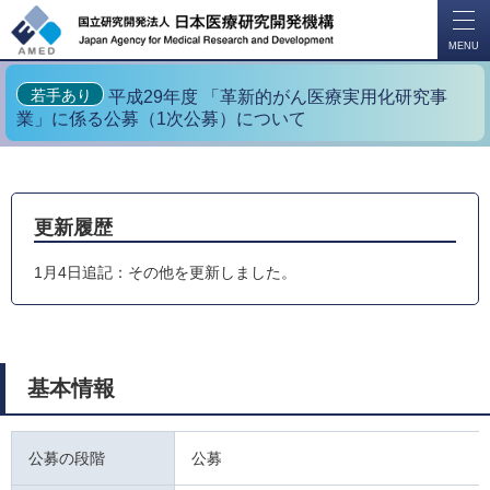
開
く
MENU
若手あり
平成29年度 「革新的がん医療実用化研究事
業」に係る公募（1次公募）について
更新履歴
1月4日追記：その他を更新しました。
基本情報
公募の段階
公募