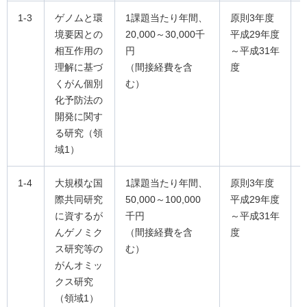
1-3
ゲノムと環
1課題当たり年間、
原則3年度
境要因との
20,000～30,000千
平成29年度
相互作用の
円
～平成31年
理解に基づ
（間接経費を含
度
くがん個別
む）
化予防法の
開発に関す
る研究（領
域1）
1-4
大規模な国
1課題当たり年間、
原則3年度
際共同研究
50,000～100,000
平成29年度
に資するが
千円
～平成31年
んゲノミク
（間接経費を含
度
ス研究等の
む）
がんオミッ
クス研究
（領域1）