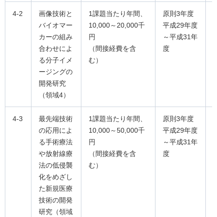
4-2
画像技術と
1課題当たり年間、
原則3年度
バイオマー
10,000～20,000千
平成29年度
カーの組み
円
～平成31年
合わせによ
（間接経費を含
度
る分子イメ
む）
ージングの
開発研究
（領域4）
4-3
最先端技術
1課題当たり年間、
原則3年度
の応用によ
10,000～50,000千
平成29年度
る手術療法
円
～平成31年
や放射線療
（間接経費を含
度
法の低侵襲
む）
化をめざし
た新規医療
技術の開発
研究（領域