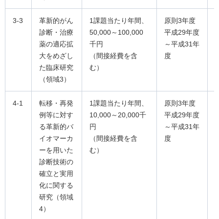
3-3
革新的がん
1課題当たり年間、
原則3年度
診断・治療
50,000～100,000
平成29年度
薬の適応拡
千円
～平成31年
大をめざし
（間接経費を含
度
た臨床研究
む）
（領域3）
4-1
転移・再発
1課題当たり年間、
原則3年度
例等に対す
10,000～20,000千
平成29年度
る革新的バ
円
～平成31年
イオマーカ
（間接経費を含
度
ーを用いた
む）
診断技術の
確立と実用
化に関する
研究（領域
4）