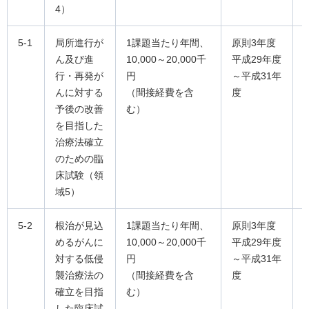
4）
5-1
局所進行が
1課題当たり年間、
原則3年度
ん及び進
10,000～20,000千
平成29年度
行・再発が
円
～平成31年
んに対する
（間接経費を含
度
予後の改善
む）
を目指した
治療法確立
のための臨
床試験（領
域5）
5-2
根治が見込
1課題当たり年間、
原則3年度
めるがんに
10,000～20,000千
平成29年度
対する低侵
円
～平成31年
襲治療法の
（間接経費を含
度
確立を目指
む）
した臨床試