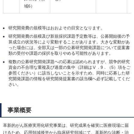
域6）
研究開発費の規模等はおおよその目安となります。
研究開発費の規模及び新規採択課題予定数等は、公募開始後の予
算成立の状況等により変動することがあります。大きな変動があ
った場合には、全部又は一部の公募研究開発課題について提案書
類の受付や課題の採択を取りやめる可能性があります。
複数の公募研究開発課題への応募は認められますが、競争的研究
資金の不合理な重複及び過度の集中（詳細はⅤ．9．（5）項をご
参照ください）に該当しないことを示すため、同時に応募した研
究開発課題の情報を研究開発提案書の該当欄へ必ず記載してくだ
さい。
事業概要
革新的がん医療実用化研究事業は、研究成果を確実に医療現場に届
けるため、応用領域後半から臨床研究領域にて、革新的な診断・治