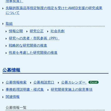
理事長賞）
先駆的医薬品等指定制度の指定を受けたAMED支援の研究成果
について
取組
情報公開
研究公正
社会共創
研究への患者・市民参画（PPI）
戦略的な研究開発の推進
性差を考慮した研究開発の推進
公募情報
公募情報検索
公募相談窓口
公募カレンダー
Excel
事務処理説明書・様式集
研究開発実施上の留意事項
関連情報
公募情報一覧