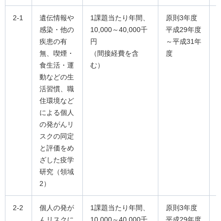
2-1
遺伝情報や
1課題当たり年間、
原則3年度
感染・他の
10,000～40,000千
平成29年度
疾患の有
円
～平成31年
無、喫煙・
（間接経費を含
度
食生活・運
む）
動などの生
活習慣、職
住環境など
による個人
の発がんリ
スクの同定
と評価をめ
ざした疫学
研究（領域
2）
2-2
個人の発が
1課題当たり年間、
原則3年度
んリスクに
10,000～40,000千
平成29年度