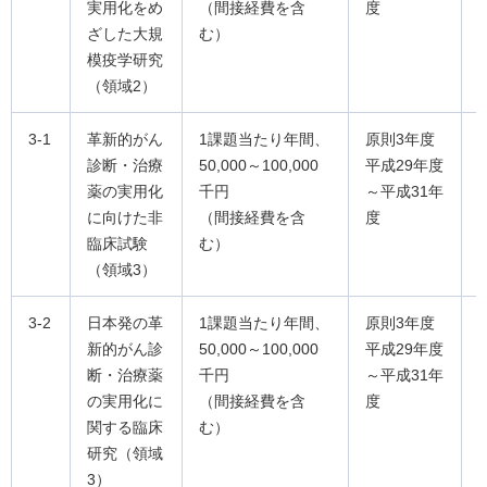
実用化をめ
（間接経費を含
度
ざした大規
む）
模疫学研究
（領域2）
3-1
革新的がん
1課題当たり年間、
原則3年度
診断・治療
50,000～100,000
平成29年度
薬の実用化
千円
～平成31年
に向けた非
（間接経費を含
度
臨床試験
む）
（領域3）
3-2
日本発の革
1課題当たり年間、
原則3年度
新的がん診
50,000～100,000
平成29年度
断・治療薬
千円
～平成31年
の実用化に
（間接経費を含
度
関する臨床
む）
研究（領域
3）