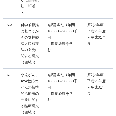
験（領域
5）
5-3
科学的根拠
1課題当たり年間、
原則3年度
に基づくが
10,000～20,000千
平成29年度
んの支持療
円
～平成31年
法／緩和療
（間接経費を含
度
法の開発に
む）
関する研究
（領域5）
6-1
小児がん、
1課題当たり年間、
原則3年度
AYA世代の
10,000～30,000千
平成29年度
がんの標準
円
～平成31年
的治療法の
（間接経費を含
度
開発に関す
む）
る臨床研究
（領域6）