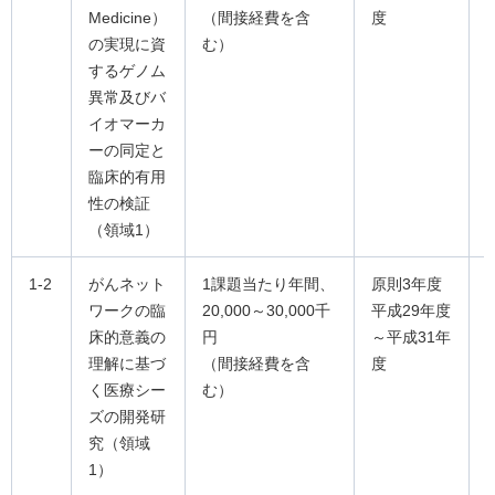
Medicine）
（間接経費を含
度
の実現に資
む）
するゲノム
異常及びバ
イオマーカ
ーの同定と
臨床的有用
性の検証
（領域1）
1-2
がんネット
1課題当たり年間、
原則3年度
ワークの臨
20,000～30,000千
平成29年度
床的意義の
円
～平成31年
理解に基づ
（間接経費を含
度
く医療シー
む）
ズの開発研
究（領域
1）