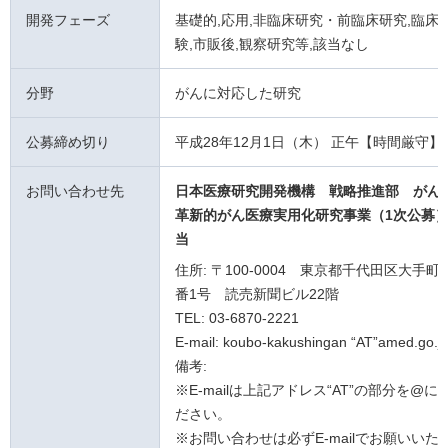
開発フェーズ
基礎的,応用,非臨床研究・前臨床研究,臨床試
験,市販後,観察研究等,該当なし
分野
がんに対応した研究
公募締め切り
平成28年12月1日（木） 正午【時間厳守】
お問い合わせ先
日本医療研究開発機構 戦略推進部 がん
革新的がん医療実用化研究事業（1次公募
当
住所: 〒100-0004 東京都千代田区大手町
番1号 読売新聞ビル22階
TEL: 03-6870-2221
E-mail: koubo-kakushingan “AT”amed.go.j
備考:
※E-mailは上記アドレス“AT”の部分を@
ださい。
※お問い合わせは必ずE-mailでお願いいた