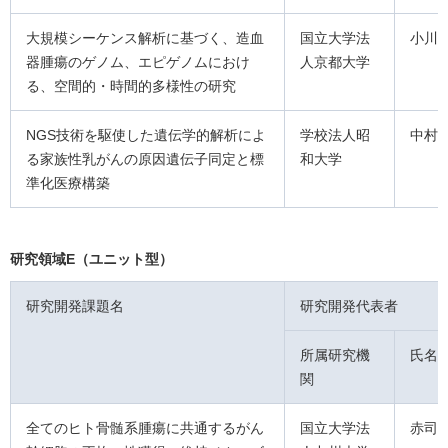
大規模シーケンス解析に基づく、造血
国立大学法
小川
器腫瘍のゲノム、エピゲノムにおけ
人京都大学
る、空間的・時間的多様性の研究
NGS技術を駆使した遺伝学的解析によ
学校法人昭
中村
る家族性乳がんの原因遺伝子同定と標
和大学
準化医療構築
研究領域E（ユニット型）
研究開発課題名
研究開発代表者
所属研究機
氏名
関
全てのヒト骨髄系腫瘍に共通するがん
国立大学法
赤司