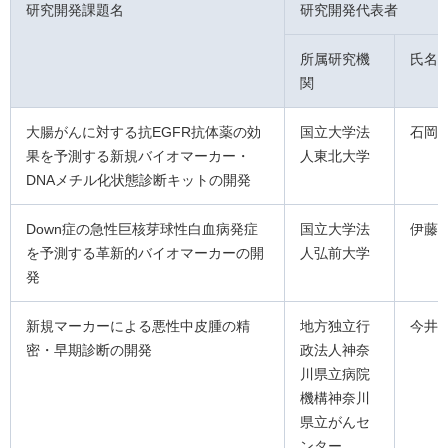
研究開発課題名
研究開発代表者
所属研究機
氏名
関
大腸がんに対する抗EGFR抗体薬の効
国立大学法
石岡
果を予測する新規バイオマーカー・
人東北大学
DNAメチル化状態診断キットの開発
Down症の急性巨核芽球性白血病発症
国立大学法
伊藤
を予測する革新的バイオマーカーの開
人弘前大学
発
新規マーカーによる悪性中皮腫の精
地方独立行
今井
密・早期診断の開発
政法人神奈
川県立病院
機構神奈川
県立がんセ
ンター