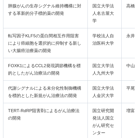
肺腺がんの生存シグナル維持機構に対
国立大学法
高橋
する革新的分子標的薬の開発
人名古屋大
学
転写因子KLF5の蛋白間相互作用阻害
学校法人自
永井
により癌細胞を選択的に抑制する新し
治医科大学
い大腸癌治療薬の開発
FOXK1によるCCL2発現調節機構を標
国立大学法
中山
的としたがん治療法の開発
人九州大学
代謝シグナルによる未分化性制御機構
国立大学法
平尾
を標的とした新規がん治療法の開発
人金沢大学
TERT-RdRP阻害剤によるがん治療法
国立研究開
増富
の開発
発法人国立
がん研究セ
ンター