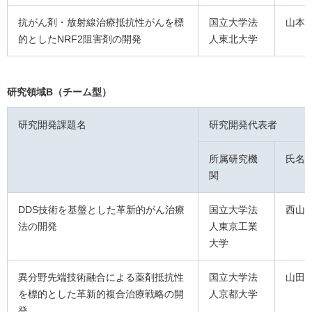
抗がん剤・放射線治療抵抗性がんを標
国立大学法
山本
的としたNRF2阻害剤の開発
人東北大学
研究領域B（チーム型）
研究開発課題名
研究開発代表者
所属研究機
氏名
関
DDS技術を基盤とした革新的がん治療
国立大学法
西山
法の開発
人東京工業
大学
異分野先端技術融合による薬剤抵抗性
国立大学法
山田
を標的とした革新的複合治療戦略の開
人京都大学
発