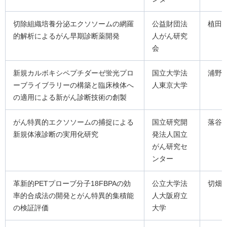
切除組織培養分泌エクソソームの網羅
公益財団法
植田
的解析によるがん早期診断薬開発
人がん研究
会
新規カルボキシペプチダーゼ蛍光プロ
国立大学法
浦野
ーブライブラリーの構築と臨床検体へ
人東京大学
の適用による新がん診断技術の創製
がん特異的エクソソームの捕捉による
国立研究開
落谷
新規体液診断の実用化研究
発法人国立
がん研究セ
ンター
革新的PETプローブ分子18FBPAの効
公立大学法
切畑
率的合成法の開発とがん特異的集積能
人大阪府立
の検証評価
大学