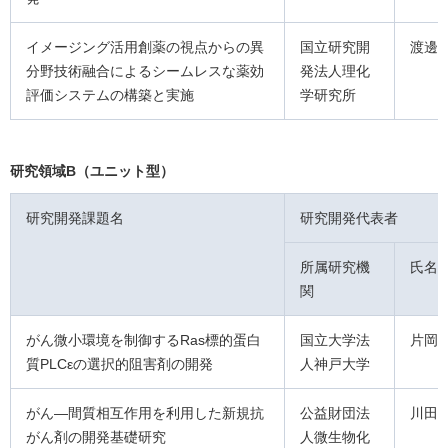
イメージング活用創薬の視点からの異
国立研究開
渡邊
分野技術融合によるシームレスな薬効
発法人理化
評価システムの構築と実施
学研究所
研究領域B（ユニット型）
研究開発課題名
研究開発代表者
所属研究機
氏名
関
がん微小環境を制御するRas標的蛋白
国立大学法
片岡
質PLCεの選択的阻害剤の開発
人神戸大学
がん―間質相互作用を利用した新規抗
公益財団法
川田
がん剤の開発基礎研究
人微生物化