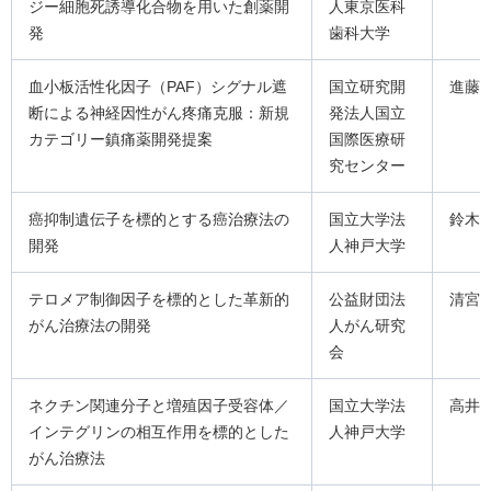
ジー細胞死誘導化合物を用いた創薬開
人東京医科
発
歯科大学
血小板活性化因子（PAF）シグナル遮
国立研究開
進藤
断による神経因性がん疼痛克服：新規
発法人国立
カテゴリー鎮痛薬開発提案
国際医療研
究センター
癌抑制遺伝子を標的とする癌治療法の
国立大学法
鈴木
開発
人神戸大学
テロメア制御因子を標的とした革新的
公益財団法
清宮
がん治療法の開発
人がん研究
会
ネクチン関連分子と増殖因子受容体／
国立大学法
高井
インテグリンの相互作用を標的とした
人神戸大学
がん治療法