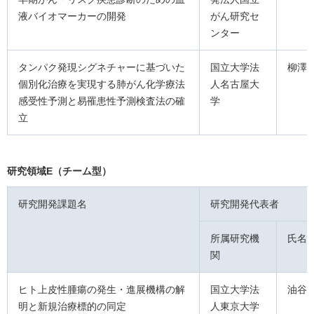
液バイオマーカーの開発
がん研究セ
ンター
タンパク発現シグネチャーに基づいた
国立大学法
柳澤
個別化治療を実現する肺がん化学療法
人名古屋大
感受性予測と易罹患性予測検査法の確
学
立
研究領域E（チーム型）
研究開発課題名
研究開発代表者
所属研究機
氏名
関
ヒト上皮性腫瘍の発生・進展機構の解
国立大学法
油谷
明と新規治療標的の同定
人東京大学