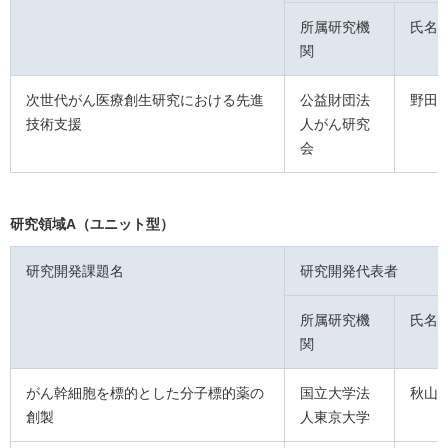
所属研究機
氏名
関
次世代がん医療創生研究における先進
公益財団法
野田
技術支援
人がん研究
会
研究領域A（ユニット型）
研究開発課題名
研究開発代表者
所属研究機
氏名
関
がん幹細胞を標的とした分子標的薬の
国立大学法
秋山
創製
人東京大学