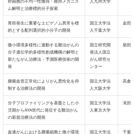
幹細胞の不均一性獲得・維持メカニズ
人九州大学
ム解明と治療標的分子探索
胃癌発生に重要なエピゲノム異常を標
国立大学法
金田
的とする配列選択的小分子の開発
人千葉大学
微小環境多様性に連動する難治がんの
国立研究開
柴田
分子遺伝学的多様性創成機構の解明と
発法人国立
新たながん治療法・予測医療技術の開
がん研究セ
発
ンター
腫瘍血管正常化によりがん悪性化を抑
国立大学法
高倉
制する治療法の開発
人大阪大学
分子プロファイリングを基盤とした小
国立大学法
滝田
児期からAYA世代に発症する難治がん
人東京大学
の新規治療法の開発
血液がんにおける腫瘍細胞と微小環境
国立大学法
千葉