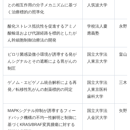
との相互作用の分子メカニズムに基づ
人筑波大学
く治療標的の照準化
酸化ストレス抵抗性を促進するアミノ
学校法人慶
永野
酸輸送および代謝経路を標的としたが
應義塾
ん幹細胞制御治療法の開発
ピロリ菌感染微小環境が誘導する発が
国立大学法
畠山
んシグナルとその遮断による胃がんの
人東京大学
制圧
ゲノム・エピゲノム統合解析による再
国立大学法
三木
発／転移性乳がんの創薬標的の同定
人東京医科
歯科大学
MAPKシグナル抑制が誘導するフィー
国立大学法
矢野
ドバック機構の不均一性解明と制御に
人金沢大学
基づくKRAS/BRAF変異腫瘍に対する