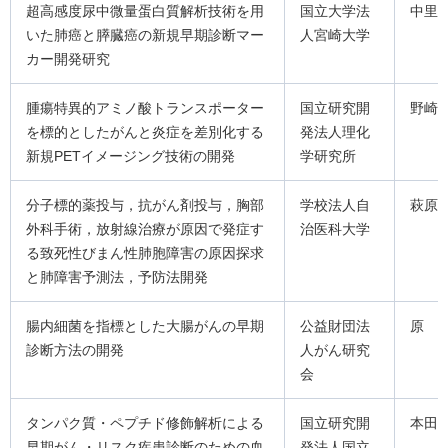
超高感度尿中微量蛋白質解析技術を用
国立大学法
中里
いた肺癌と膵臓癌の新規早期診断マー
人宮崎大学
カー開発研究
腫瘍特異的アミノ酸トランスポーター
国立研究開
野崎
を標的としたがんと炎症を差別化する
発法人理化
新規PETイメージング技術の開発
学研究所
分子標的薬投与，抗がん剤投与，胸部
学校法人自
萩原
外科手術，放射線治療が原因で発症す
治医科大学
る致死性びまん性肺胞障害の原因探求
と肺障害予測法，予防法開発
腸内細菌を指標とした大腸がんの早期
公益財団法
原 
診断方法の開発
人がん研究
会
タンパク質・ペプチド修飾解析による
国立研究開
本田
早期がん・リスク疾患診断のための血
発法人国立