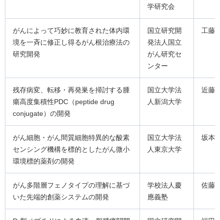
学研究会
がんによって巧妙に教育された体内環
国立研究開
工藤
境を一斉に修正し得るがん根治療法の
発法人国立
研究開発
がん研究セ
ンター
残存病変、転移・再発巣を掃討する腫
国立大学法
近藤
瘍高度集積性PDC（peptide drug
人新潟大学
conjugate）の開発
がん細胞・がん間質細胞特異的な酸素
国立大学法
坂本
センシング機構を標的としたがん微小
人東京大学
環境標的薬剤の開発
がん多階層フェノタイプの理解に基づ
学校法人慶
佐藤
いた先端的創薬システムの開発
應義塾