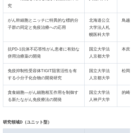
究
がん幹細胞とニッチに特異的な標的分
北海道公立
鳥越
子群の同定と免疫治療への応用
大学法人札
幌医科大学
抗PD-1抗体不応答性がん患者に有効な
国立大学法
本庶
併用治療薬の開発
人京都大学
免疫抑制性受容体TIGIT阻害活性を有
国立大学法
松岡
する小分子化合物の開発研究
人京都大学
貪食細胞―がん細胞相互作用を制御す
国立大学法
的崎
る新たながん免疫療法の開発
人神戸大学
研究領域D（ユニット型）