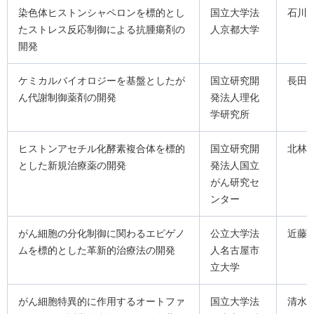
染色体ヒストンシャペロンを標的とし
国立大学法
石川
たストレス反応制御による抗腫瘍剤の
人京都大学
開発
ケミカルバイオロジーを基盤としたが
国立研究開
長田
ん代謝制御薬剤の開発
発法人理化
学研究所
ヒストンアセチル化酵素複合体を標的
国立研究開
北林
とした新規治療薬の開発
発法人国立
がん研究セ
ンター
がん細胞の分化制御に関わるエピゲノ
公立大学法
近藤
ムを標的とした革新的治療法の開発
人名古屋市
立大学
がん細胞特異的に作用するオートファ
国立大学法
清水