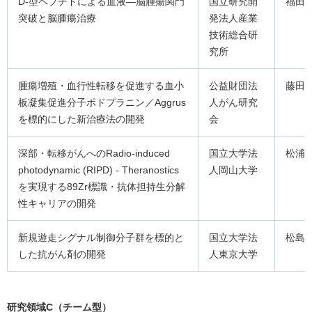
D-型ペプチドによる血液―脳腫瘍関門
国立研究開
福田
突破と脳腫瘍治療
発法人産業
技術総合研
究所
腫瘍増殖・血行性転移を促進する血小
公益財団法
藤田
板凝集促進分子ポドプラニン／Aggrus
人がん研究
を標的にした新治療法の開発
会
深部・転移がんへのRadio-induced
国立大学法
松浦
photodynamic (RIPD) - Theranostics
人岡山大学
を実現する89Zr標識・抗体担持生分解
性キャリアの開発
新規遊走シグナル制御分子群を標的と
国立大学法
松島
した抗がん剤の開発
人東京大学
研究領域C（チーム型）