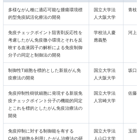
多様ながん種に適応可能な腫瘍環境標
国立大学法
青枝
的型免疫賦活化療法の開発
人大阪大学
免疫チェックポイント阻害剤反応性を
学校法人慶
河上
考慮したがん免疫微小環境とそれを反
應義塾
映する血液因子の解析による免疫制御
分子の同定と制御法の開発
制御性T細胞を標的とした新規がん免
国立大学法
坂口
疫療法の開発
人大阪大学
免疫抑制性樹状細胞に発現する新規免
国立大学法
佐藤
疫チェックポイント分子の機能的同定
人宮崎大学
とこれを標的としたがん免疫治療法の
開発
免疫抑制に対する制御能を有する
国立大学法
玉田
CAR-T細胞を利用したがん治療法の研
人山口大学