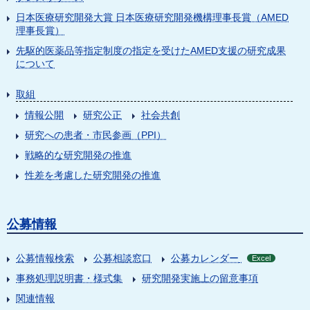
日本医療研究開発大賞 日本医療研究開発機構理事長賞（AMED
理事長賞）
先駆的医薬品等指定制度の指定を受けたAMED支援の研究成果
について
取組
情報公開
研究公正
社会共創
研究への患者・市民参画（PPI）
戦略的な研究開発の推進
性差を考慮した研究開発の推進
公募情報
公募情報検索
公募相談窓口
公募カレンダー
Excel
事務処理説明書・様式集
研究開発実施上の留意事項
関連情報