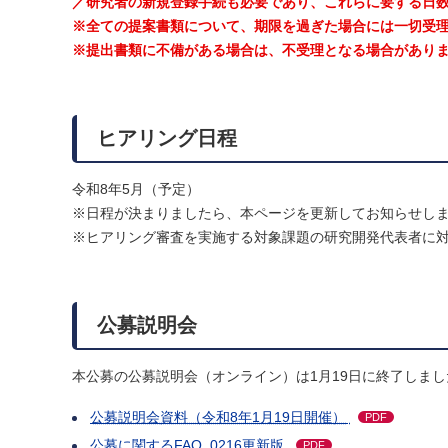
／研究者の新規登録手続も必要であり、これらに要する日
※全ての提案書類について、期限を過ぎた場合には一切受
※提出書類に不備がある場合は、不受理となる場合があり
ヒアリング日程
令和8年5月（予定）
※日程が決まりましたら、本ページを更新してお知らせし
※ヒアリング審査を実施する対象課題の研究開発代表者に対し
公募説明会
本公募の公募説明会（オンライン）は1月19日に終了しまし
公募説明会資料（令和8年1月19日開催）
PDF
公募に関するFAQ_0216更新版
PDF