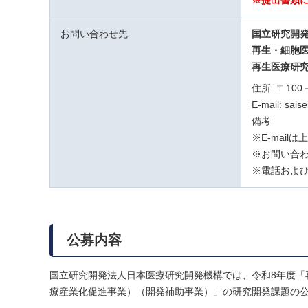
※提出書類
お問い合わせ先
国立研究開
再生・細胞
再生医療研
住所: 〒10
E-mail: sais
備考:
※E-mai
※お問い合わ
※電話および
公募内容
国立研究開発法人日本医療研究開発機構では、令和8年度「
療産業化促進事業）（開発補助事業）」の研究開発課題の