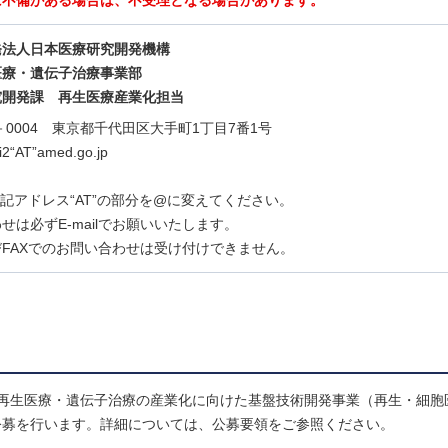
に不備がある場合は、不受理となる場合があります。
発法人日本医療研究開発機構
医療・遺伝子治療事業部
究開発課 再生医療産業化担当
0－0004 東京都千代田区大手町1丁目7番1号
ei2“AT”amed.go.jp
lは上記アドレス“AT”の部分を@に変えてください。
せは必ずE-mailでお願いいたします。
FAXでのお問い合わせは受け付けできません。
再生医療・遺伝子治療の産業化に向けた基盤技術開発事業（再生・細胞
公募を行います。詳細については、公募要領をご参照ください。