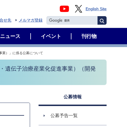
English Site
合せ先
メルマガ登録
ニュース
イベント
刊行物
事業）」に係る公募について
療・遺伝子治療産業化促進事業）（開発
公募情報
公募予告一覧