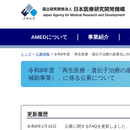
サ
イ
ト
内
検
AMEDについて
事業紹介
索
トップ
公募情報
令和8年度 「再生医療・遺伝子治療の産業化に
令和8年度 「再生医療・遺伝子治療
補助事業）」に係る公募について
更新履歴
令和8年2月16日
公募に関するFAQを更新しました。