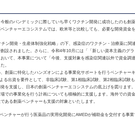
、今般のパンデミックに際していち早くワクチン開発に成功したのも創
薬ベンチャーエコシステムでは、欧米等と比較しても、必要な開発資金
クチン開発・生産体制強化戦略」の下、感染症のワクチン・治療薬に関
創設されました。さらに、令和4年10月には「「新しい資本主義のグラ
において、本事業について「今後、支援対象を感染症関連以外で資金調
した。
、創薬に特化したハンズオンによる事業化サポートを行うベンチャーキ
による出資を要件として、非臨床試験、第1相臨床試験、第2相臨床試験
開発を支援し、日本の創薬ベンチャーエコシステムの底上げを図ります
市場での事業化を行う計画についても積極的に支援します。海外での資
社である創薬ベンチャーも支援の対象といたします。
薬ベンチャーが行う医薬品の実用化開発にAMEDが補助金を交付する事業