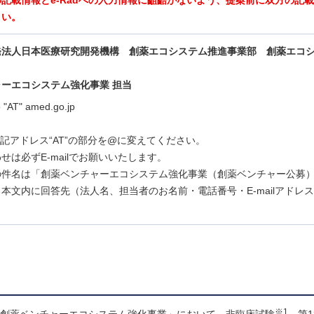
記載情報とe-Radへの入力情報に齟齬がないよう、提案前に双方の記
さい。
発法人日本医療研究開発機構 創薬エコシステム推進事業部 創薬エコ
ーエコシステム強化事業 担当
o "AT" amed.go.jp
lは上記アドレス“AT”の部分を@に変えてください。
せは必ずE-mailでお願いいたします。
の件名は「創薬ベンチャーエコシステム強化事業（創薬ベンチャー公募
本文内に回答先（法人名、担当者のお名前・電話番号・E-mailアドレ
※1