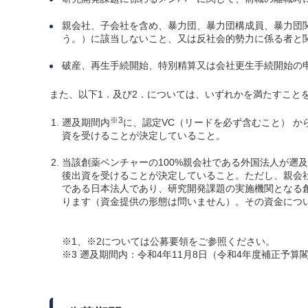
親会社、子会社を含め、暴力団、暴力団構成員、暴力団
う。）に該当しないこと、又は反社会的勢力に係る者と
破産、再生手続開始、特別精算又は会社更生手続開始の
また、以下1．及び2．については、いずれかを満たすこと
※3
遡及期間内
に、認定VC（リードを必ず含むこと） か
資を受けることが決定していること。
当該創薬ベンチャーの100%親会社である外国法人が遡
後出資を受けることが決定していること。ただし、親会社
である日本法人であり、研究開発課題の実施機関となる創
ります（資金提供の形態は問いません）。その資金につい
※1、※2については公募要領をご参照ください。
※3 遡及期間内：令和4年11月8日（令和4年度補正予