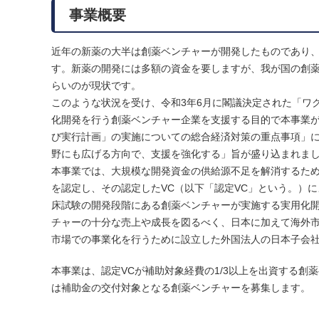
事業概要
近年の新薬の大半は創薬ベンチャーが開発したものであり
す。新薬の開発には多額の資金を要しますが、我が国の創
らいのが現状です。
このような状況を受け、令和3年6月に閣議決定された「ワ
化開発を行う創薬ベンチャー企業を支援する目的で本事業が
び実行計画」の実施についての総合経済対策の重点事項」
野にも広げる方向で、支援を強化する」旨が盛り込まれま
本事業では、大規模な開発資金の供給源不足を解消するため
を認定し、その認定したVC（以下「認定VC」という。）
床試験の開発段階にある創薬ベンチャーが実施する実用化
チャーの十分な売上や成長を図るべく、日本に加えて海外
市場での事業化を行うために設立した外国法人の日本子会
本事業は、認定VCが補助対象経費の1/3以上を出資する創
は補助金の交付対象となる創薬ベンチャーを募集します。