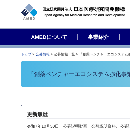
サ
イ
ト
内
検
AMEDについて
事業紹介
索
トップ
公募情報
公募情報一覧
「創薬ベンチャーエコシステム
「創薬ベンチャーエコシステム強化事
更新履歴
令和7年10月30日
公募説明動画、公募説明資料、公募