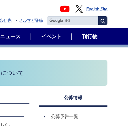
English Site
合せ先
メルマガ登録
ニュース
イベント
刊行物
）について
公募情報
公募予告一覧
ました。