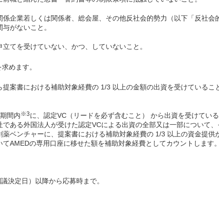
関係企業若しくは関係者、総会屋、その他反社会的勢力（以下「反社会
関与がないこと。
申立てを受けていない、かつ、していないこと。
を求めます。
ら提案書における補助対象経費の 1/3 以上の金額の出資を受けているこ
※3
及期間内
に、認定VC（リードを必ず含むこと） から出資を受けてい
である外国法人が受けた認定VCによる出資の全部又は一部について、そ
薬ベンチャーに、提案書における補助対象経費の 1/3 以上の資金提供
てAMEDの専用口座に移せた額を補助対象経費としてカウントします
算閣議決定日）以降から応募時まで。