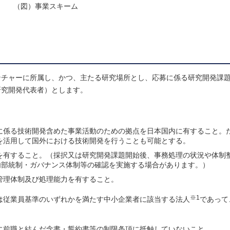
（図）事業スキーム
ンチャーに所属し、かつ、主たる研究場所とし、応募に係る研究開発課
研究開発代表者）とします。
に係る技術開発含めた事業活動のための拠点を日本国内に有すること。
を活用して国外における技術開発を行うことも可能とする。
を有すること。（採択又は研究開発課題開始後、事務処理の状況や体制
る内部統制・ガバナンス体制等の確認を実施する場合があります。）
管理体制及び処理能力を有すること。
※1
は従業員基準のいずれかを満たす中小企業者に該当する法人
であって
に前職と結んだ念書・誓約書等の制限条項に抵触していないこと。