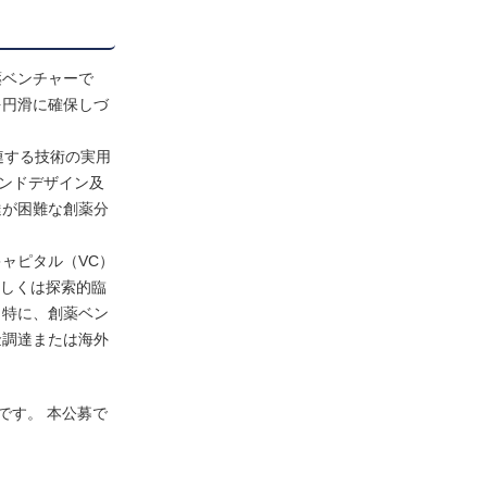
薬ベンチャーで
を円滑に確保しづ
連する技術の実用
ンドデザイン及
達が困難な創薬分
ャピタル（VC）
もしくは探索的臨
。特に、創薬ベン
金調達または海外
です。 本公募で