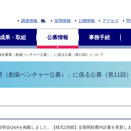
調達情報
採用情報
公開情報
アクセス
問
成果・取組
公募情報
事務手続
強化事業（創薬ベンチャー公募）」に係る公募（第11回）について
業（創薬ベンチャー公募）」に係る公募（第11回
説明会Q&Aを掲載しました。【様式2別紙】全期間経費内訳書を更新し