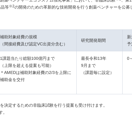
「創薬ベンチャーエコシステム強化事業」において、非臨床試験
、第
※2
薬品等
の開発のための革新的な技術開発を行う創薬ベンチャーを公募
補助対象経費の規模
新
研究開発期間
（間接経費及び認定VC出資分含む）
予
1課題当たり総額100億円まで
最長令和13年
0
（上限を超える提案も可能）
9月まで
＊AMEDは補助対象経費の2/3を上限に
（課題毎に設定）
補助金を交付
品を決定するための非臨床試験を行う提案も受け付けます。
す。