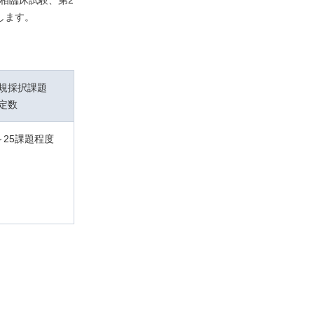
1相臨床試験、第2
します。
規採択課題
定数
～25課題程度