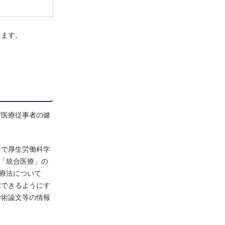
ります。
び医療従事者の健
まで厚生労働科学
「統合医療」の
療法について
択できるようにす
学術論文等の情報