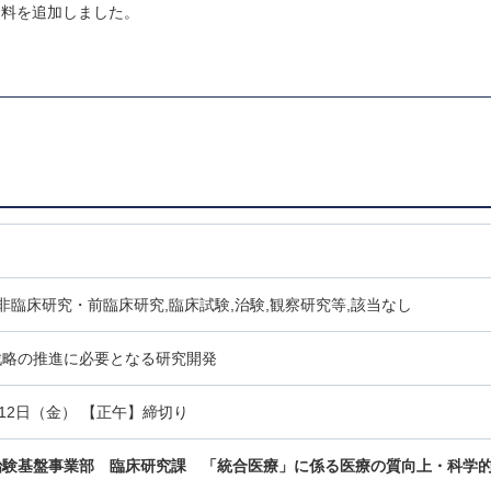
資料を追加しました。
。
,非臨床研究・前臨床研究,臨床試験,治験,観察研究等,該当なし
戦略の推進に必要となる研究開発
月12日（金） 【正午】締切り
治験基盤事業部 臨床研究課
「統合医療」に係る医療の質向上・科学