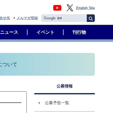
English Site
合せ先
メルマガ登録
ニュース
イベント
刊行物
について
公募情報
公募予告一覧