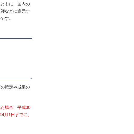
とともに、国内の
医師などに還元す
のです。
画の策定や成果の
た場合、平成30
4月1日までに、