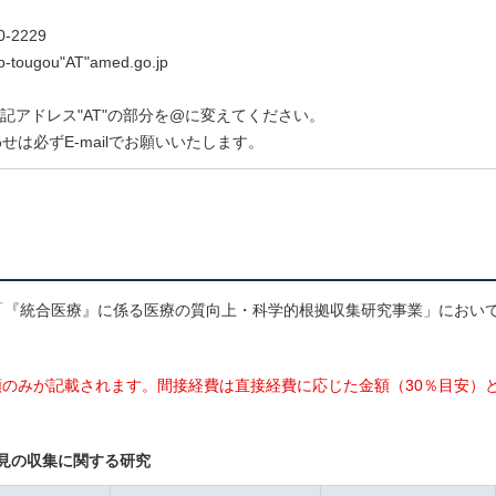
0-2229
ho-tougou"AT"amed.go.jp
lは上記アドレス"AT"の部分を@に変えてください。
せは必ずE-mailでお願いいたします。
「『統合医療』に係る医療の質向上・科学的根拠収集研究事業」におい
のみが記載されます。間接経費は直接経費に応じた金額（30％目安）
見の収集に関する研究