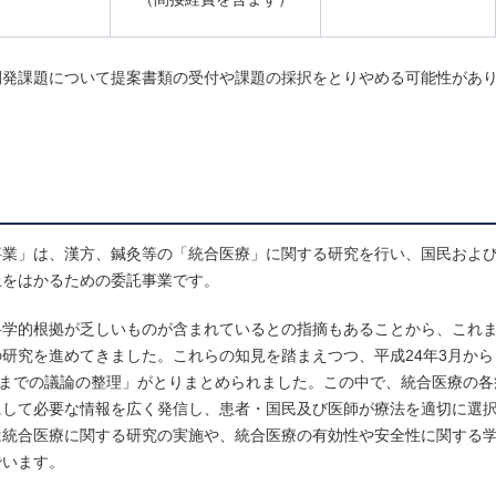
開発課題について提案書類の受付や課題の採択をとりやめる可能性があ
事業」は、漢方、鍼灸等の「統合医療」に関する研究を行い、国民およ
上をはかるための委託事業です。
科学的根拠が乏しいものが含まれているとの指摘もあることから、これ
研究を進めてきました。これらの知見を踏まえつつ、平成24年3月から
れまでの議論の整理」がとりまとめられました。この中で、統合医療の各
にして必要な情報を広く発信し、患者・国民及び医師が療法を適切に選
は統合医療に関する研究の実施や、統合医療の有効性や安全性に関する
でいます。