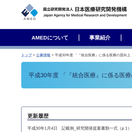
サ
イ
ト
内
検
AMEDについて
事業紹介
索
トップ
公募情報
平成30年度 「『統合医療』に係る医療の質向
平成30年度 「『統合医療』に係る医
更新履歴
平成30年1月4日 記載例_研究開発提案書類一式（p.1