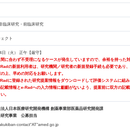
,非臨床研究・前臨床研究
ジェクト
24日（火） 正午【厳守】
に間に合わず不受理になるケースが発生していますので、余裕を持った
-Radの新規利用者は、研究機関／研究者の新規登録手続も必要であり
慮の上、早めの対応をお願いします。
e-Radに登録された研究提案情報をダウンロードして評価システムに組
記載情報とe-Radへの入力情報に齟齬がないよう、提案前に双方の記
さい。
発法人日本医療研究開発機構 創薬事業部医薬品研究開発課
進研究事業
公募担当
akukiban-contact"AT"amed.go.jp