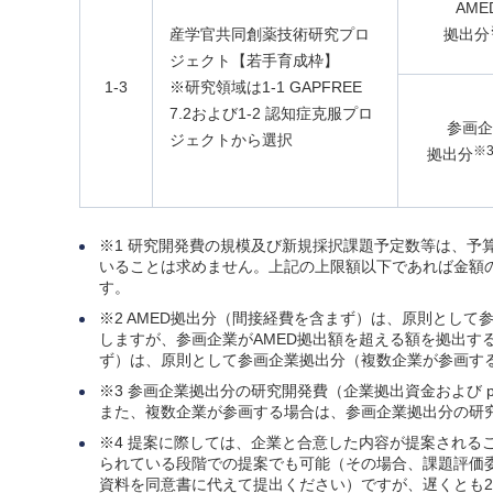
AME
産学官共同創薬技術研究プロ
拠出分
ジェクト【若手育成枠】
1-3
※研究領域は1-1 GAPFREE
7.2および1-2 認知症克服プロ
参画企
ジェクトから選択
※
拠出分
※1 研究開発費の規模及び新規採択課題予定数等は、予
いることは求めません。上記の上限額以下であれば金額
す。
※2 AMED拠出分（間接経費を含まず）は、原則とし
しますが、参画企業がAMED拠出額を超える額を拠出する
ず）は、原則として参画企業拠出分（複数企業が参画す
※3 参画企業拠出分の研究開発費（企業拠出資金および pay
また、複数企業が参画する場合は、参画企業拠出分の研
※4 提案に際しては、企業と合意した内容が提案される
られている段階での提案でも可能（その場合、課題評価
資料を同意書に代えて提出ください）ですが、遅くとも2