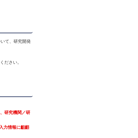
ついて、研究開発
確認ください。
は、研究機関／研
の入力情報に齟齬