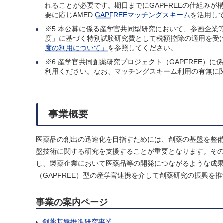
れることが必要です。期日までにGAPFREEの仕組み
要に応じAMED
GAPFREEマッチングスキーム
を活用し
※5 本公募に係る産学官共同型研究において、参画企業
度」に基づく特別試験研究費として税額控除の適用を受
度の利用について」
を参照してください。
※6 産学官共同創薬研究プロジェクト（GAPFREE）に
利用ください。なお、マッチングスキーム利用の有無に
事業概要
医薬品の創出の迅速化を目指すためには、創薬の基盤を整
盤技術に関する研究を支援することが重要となります。そ
し、製薬企業において医薬品等の開発につながるような成
（GAPFREE）型の産学官連携を介して創薬研究の振興を
事業の案内ページ
創薬基盤推進研究事業