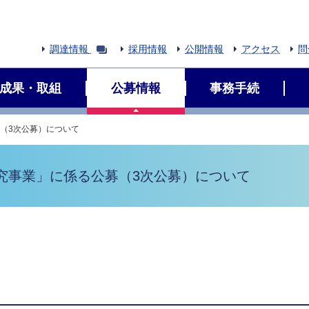
調達情報
採用情報
公開情報
アクセス
問
成果・取組
公募情報
事務手続
募（3次公募）について
究事業」に係る公募（3次公募）について