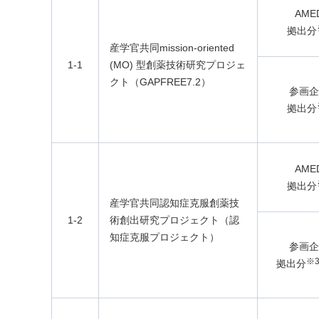
AME
拠出分
産学官共同mission-oriented
1-1
(MO) 型創薬技術研究プロジェ
クト（GAPFREE7.2）
参画企
拠出分
AME
拠出分
産学官共同認知症克服創薬技
1-2
術創出研究プロジェクト（認
知症克服プロジェクト）
参画企
※
拠出分