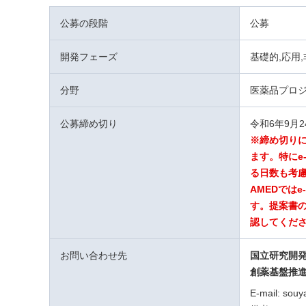
公募の段階
公募
開発フェーズ
基礎的,応用
分野
医薬品プロ
公募締め切り
令和6年9月
※締め切り
ます。特にe
る日数も考
AMEDでは
す。提案書の
認してくだ
お問い合わせ先
国立研究開
創薬基盤推
E-mail: souy