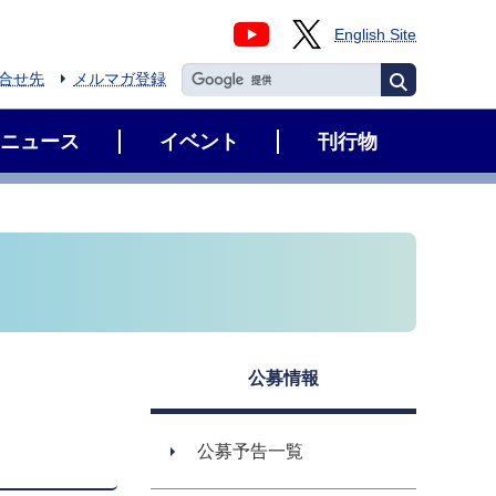
English Site
合せ先
メルマガ登録
ニュース
イベント
刊行物
公募情報
公募予告一覧