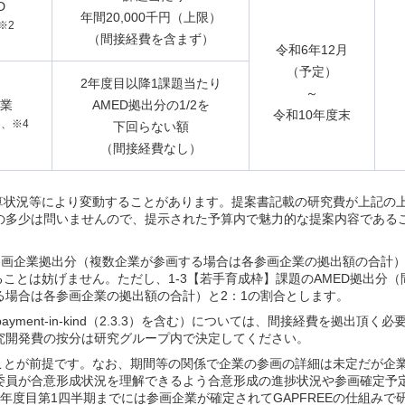
D
年間20,000千円（上限）
※2
（間接経費を含まず）
令和6年12月
（予定）
2年度目以降1課題当たり
～
業
AMED拠出分の1/2を
令和10年度末
3、※4
下回らない額
（間接経費なし）
算状況等により変動することがあります。提案書記載の研究費が上記の
の多少は問いませんので、提示された予算内で魅力的な提案内容である
て参画企業拠出分（複数企業が参画する場合は各参画企業の拠出額の合計）
ことは妨げません。ただし、1-3【若手育成枠】課題のAMED拠出分
る場合は各参画企業の拠出額の合計）と2：1の割合とします。
ment-in-kind（2.3.3）を含む）については、間接経費を拠出頂く
究開発費の按分は研究グループ内で決定してください。
ことが前提です。なお、期間等の関係で企業の参画の詳細は未定だが企
委員が合意形成状況を理解できるよう合意形成の進捗状況や参画確定予
年度目第1四半期までには参画企業が確定されてGAPFREEの仕組みで