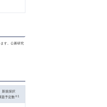
います。公募研究
新規採択
※1
課題予定数