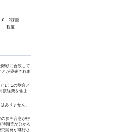
0～2課題
程度
上限額に合致して
ことが優先されま
と1：1の割合と
（間接経費を含ま
必要はありません。
業の参画合意が得
定時期等が分かる
研究開発が遂行さ