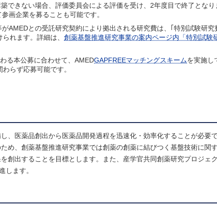
が構築できない場合、評価委員会による評価を受け、2年度目で終了となり
て参画企業を募ることも可能です。
等がAMEDとの受託研究契約により拠出される研究費は、｢特別試験研究
けられます。詳細は、
創薬基盤推進研究事業の案内ページ内「特別試験
係わる本公募に合わせて、AMED
GAPFREEマッチングスキーム
を実施し
関わらず応募可能です。
備し、医薬品創出から医薬品開発過程を迅速化・効率化することが必要
のため、創薬基盤推進研究事業では創薬の創薬に結びつく基盤技術に関
果を創出することを目標とします。また、産学官共同創薬研究プロジェ
推進します。