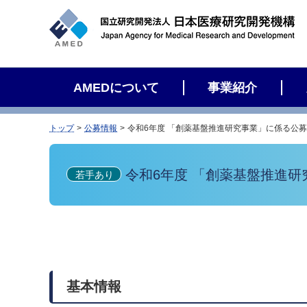
サ
イ
ト
内
検
AMEDについて
事業紹介
索
トップ
公募情報
令和6年度 「創薬基盤推進研究事業」に係る公
令和6年度 「創薬基盤推進研
若手あり
基本情報