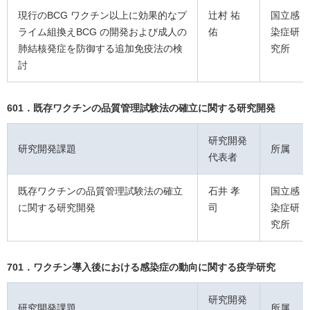
現行のBCG ワクチン以上に効果的なプ
辻村 祐
国立感
ライム組換えBCG の開発および成人の
佑
染症研
肺結核発症を防御する追加免疫法の検
究所
討
601．既存ワクチンの品質管理試験法の確立に関する研究開発
研究開発
研究開発課題
所属
代表者
既存ワクチンの品質管理試験法の確立
石井 孝
国立感
に関する研究開発
司
染症研
究所
701．ワクチン導入後における感染症の動向に関する疫学研究
研究開発
研究開発課題
所属