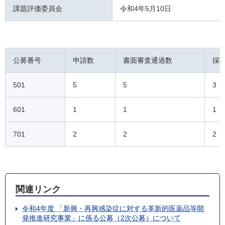
課題評価委員会
令和4年5月10日
公募番号
申請数
書面審査通過数
採
501
5
5
3
601
1
1
1
701
2
2
2
関連リンク
令和4年度 「新興・再興感染症に対する革新的医薬品等開
発推進研究事業」に係る公募（2次公募）について