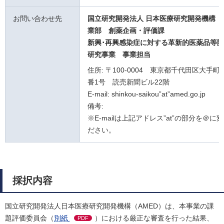
お問い合わせ先
国立研究開発法人 日本医療研究開発機構 
業部 創薬企画・評価課
新興･再興感染症に対する革新的医薬品等
研究事業
事業担当
住所: 〒100-0004 東京都千代田区大手町
番1号 読売新聞ビル22階
E-mail: shinkou-saikou”at”amed.go.jp
備考:
※E-mailは上記アドレス”at”の部分を＠に
ださい。
採択内容
国立研究開発法人日本医療研究開発機構（AMED）は、本事業の課
題評価委員会（
別紙
）における厳正な審査を行った結果、
PDF