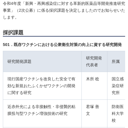
令和4年度「新興・再興感染症に対する革新的医薬品等開発推進研究
事業」（2次公募）に係る採択課題を決定しましたのでお知らせいた
します。
採択課題
501．既存ワクチンにおける公衆衛生対策の向上に資する研究開発
研究開発
研究開発課題
所属
代表者
現行国産ワクチンを改良した安全で有
木所 稔
国立感
効な新規おたふくかぜワクチンの開発
染症研
に関する研究
究所
近赤外光による非接触性・非侵襲的粘
君塚 善
防衛医
膜投与型ワクチン増強技術の研究
文
科大学
校