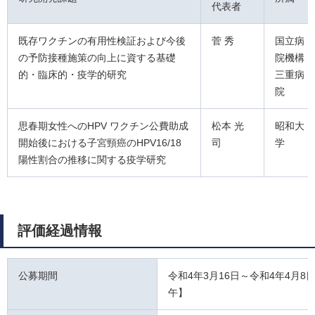
代表者
既存ワクチンの有用性検証および今後
菅 秀
国立病
の予防接種施策の向上に資する基礎
院機構
的・臨床的・疫学的研究
三重病
院
思春期女性へのHPV ワクチン公費助成
松本 光
昭和大
開始後における子宮頸癌のHPV16/18
司
学
陽性割合の推移に関する疫学研究
評価経過情報
公募期間
令和4年3月16日～令和4年4月8
午】