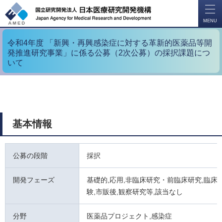
開
く
MENU
令和4年度 「新興・再興感染症に対する革新的医薬品等開
発推進研究事業」に係る公募（2次公募）の採択課題につ
いて
基本情報
公募の段階
採択
開発フェーズ
基礎的,応用,非臨床研究・前臨床研究,臨床試
験,市販後,観察研究等,該当なし
分野
医薬品プロジェクト,感染症