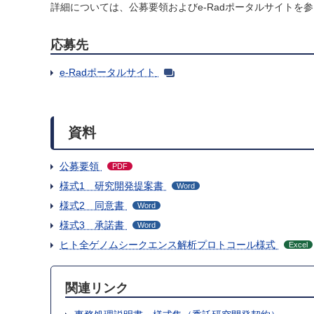
詳細については、公募要領およびe-Radポータルサイトを
応募先
e-Radポータルサイト
資料
公募要領
PDF
様式1 研究開発提案書
Word
様式2 同意書
Word
様式3 承諾書
Word
ヒト全ゲノムシークエンス解析プロトコール様式
Excel
関連リンク