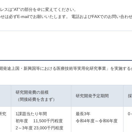
アドレスは”AT”の部分を＠に変えてください。
せは必ずE-mailでお願いいたします。 電話およびFAXでのお問い合わ
開発途上国・新興国等における医療技術等実用化研究事業」を実施する
研究開発費の規模
研究開発予定期間
採
（間接経費を含まず）
研究
1課題当たり年間
最長3年
0
初年度 11,500千円程度
令和4年度～令和6年度
2～3年度 23,000千円程度