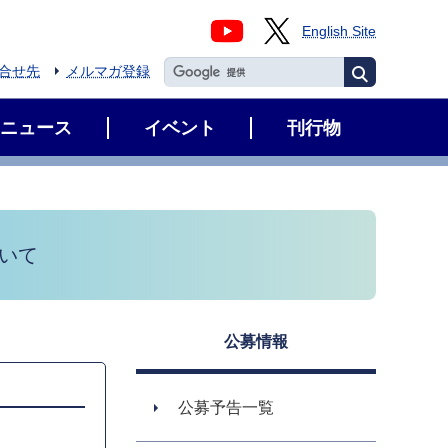
English Site
合せ先
メルマガ登録
ニュース
イベント
刊行物
いて
公募情報
公募予告一覧