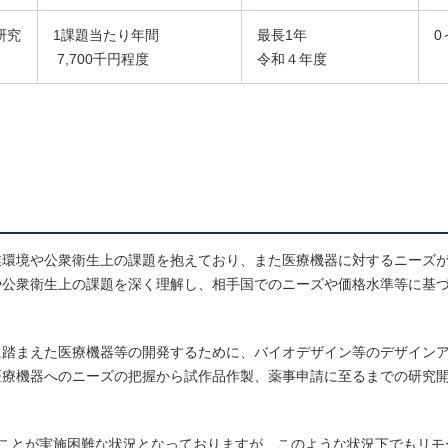
研究
1課題当たり年間
最長1年
0
7,700千円程度
令和４年度
業環境や公衆衛生上の課題を抱えており、また医療機器に対するニーズ
や公衆衛生上の課題を深く理解し、相手国でのニーズや価格水準等に基
に踏まえた医療機器等の開発するために、バイオデザイン等のデザイン
医療機器へのニーズの把握から試作品作製、薬事申請に至るまでの研究
行うことが実施困難な状況となっておりますが、このような状況下でもリ