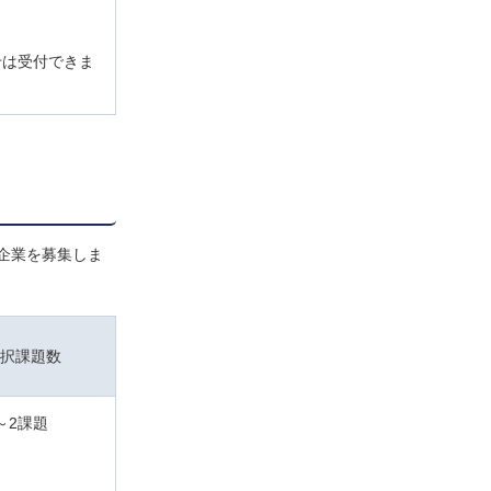
せは受付できま
企業を募集しま
択課題数
～2課題