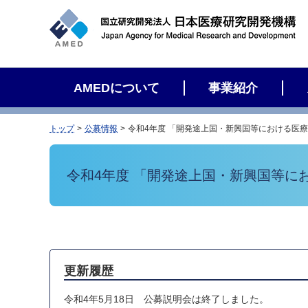
サ
イ
ト
内
検
AMEDについて
事業紹介
索
トップ
公募情報
令和4年度 「開発途上国・新興国等における医
令和4年度 「開発途上国・新興国等に
更新履歴
令和4年5月18日 公募説明会は終了しました。