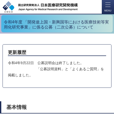
開
く
MENU
令和4年度 「開発途上国・新興国等における医療技術等実
用化研究事業」に係る公募（二次公募）について
更新履歴
令和4年9月22日 公募説明会は終了しました。
「公募説明資料」と「よくあるご質問」を
掲載しました。
基本情報