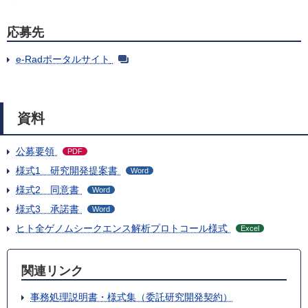
応募先
e-Radポータルサイト
資料
公募要領
PDF
様式1 研究開発提案書
Word
様式2 同意書
Word
様式3 承諾書
Word
ヒト全ゲノムシークエンス解析プロトコール様式
Excel
関連リンク
事務処理説明書・様式集（委託研究開発契約）