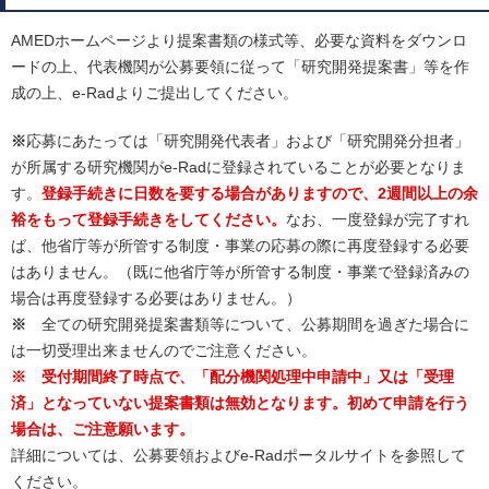
AMEDホームページより提案書類の様式等、必要な資料をダウンロ
ードの上、代表機関が公募要領に従って「研究開発提案書」等を作
成の上、e-Radよりご提出してください。
※
応募にあたっては「研究開発代表者」および「研究開発分担者」
が所属する研究機関がe-Radに登録されていることが必要となりま
す。
登録手続きに日数を要する場合がありますので、2週間以上の余
裕をもって登録手続きをしてください。
なお、一度登録が完了すれ
ば、他省庁等が所管する制度・事業の応募の際に再度登録する必要
はありません。（既に他省庁等が所管する制度・事業で登録済みの
場合は再度登録する必要はありません。）
※
全ての研究開発提案書類等について、公募期間を過ぎた場合に
は一切受理出来ませんのでご注意ください。
※ 受付期間終了時点で、「配分機関処理中申請中」又は「受理
済」となっていない提案書類は無効となります。初めて申請を行う
場合は、ご注意願います。
詳細については、公募要領およびe-Radポータルサイトを参照して
ください。