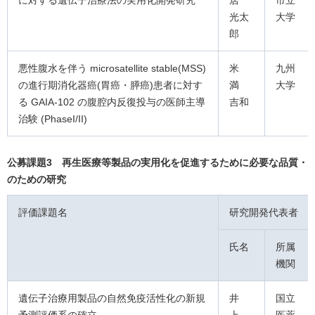
に対する遺伝子治療法の実用化開発研究
居
市立
光太
大学
郎
悪性腹水を伴う microsatellite stable(MSS)
米
九州
の進行期消化器癌(胃癌・膵癌)患者に対す
満
大学
る GAIA-102 の腹腔内反復投与の医師主導
吉和
治験 (PhaseI/II)
公募課題3 再生医療等製品の実用化を促進するために必要な品質・
のための研究
評価課題名
研究開発代表者
氏名
所属
機関
遺伝子治療用製品の自然免疫活性化の新規
井
国立