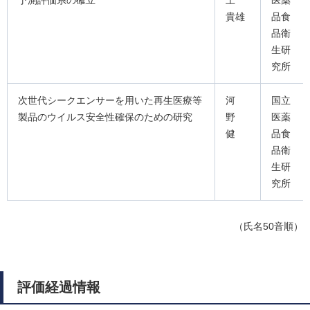
予測評価系の確立
上
医薬
貴雄
品食
品衛
生研
究所
次世代シークエンサーを用いた再生医療等
河
国立
製品のウイルス安全性確保のための研究
野
医薬
健
品食
品衛
生研
究所
（氏名50音順）
評価経過情報