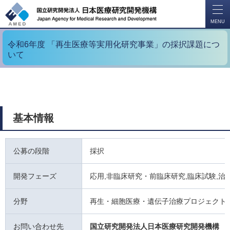
開
く
MENU
令和6年度 「再生医療等実用化研究事業」の採択課題につ
いて
基本情報
公募の段階
採択
開発フェーズ
応用,非臨床研究・前臨床研究,臨床試験,治
分野
再生・細胞医療・遺伝子治療プロジェクト
お問い合わせ先
国立研究開発法人日本医療研究開発機構