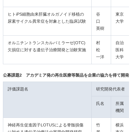
ヒトiPS細胞由来肝臓オルガノイド移植の
谷
東京
尿素サイクル異常症を対象とした臨床試験
口
大学
英樹
オルニチントランスカルバミラーゼ(OTC)
村
自治
欠損症に対する遺伝子治療開発と治験実施
松
医科
一洋
大学
公募課題2 アカデミア発の再生医療等製品を企業の協力を得て開発
評価課題名
研究開発代表者
氏名
所属
機関
神経再生促進因子LOTUSによる脊髄損傷
竹
横浜