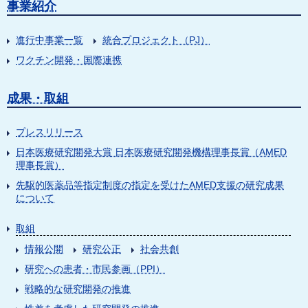
事業紹介
進行中事業一覧
統合プロジェクト（PJ）
ワクチン開発・国際連携
成果・取組
プレスリリース
日本医療研究開発大賞 日本医療研究開発機構理事長賞（AMED
理事長賞）
先駆的医薬品等指定制度の指定を受けたAMED支援の研究成果
について
取組
情報公開
研究公正
社会共創
研究への患者・市民参画（PPI）
戦略的な研究開発の推進