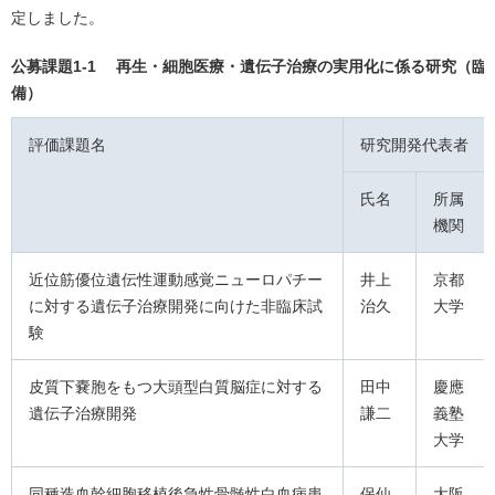
定しました。
公募課題1-1 再生・細胞医療・遺伝子治療の実用化に係る研究（臨
備）
評価課題名
研究開発代表者
氏名
所属
機関
近位筋優位遺伝性運動感覚ニューロパチー
井上
京都
に対する遺伝子治療開発に向けた非臨床試
治久
大学
験
皮質下嚢胞をもつ大頭型白質脳症に対する
田中
慶應
遺伝子治療開発
謙二
義塾
大学
同種造血幹細胞移植後急性骨髄性白血病患
保仙
大阪