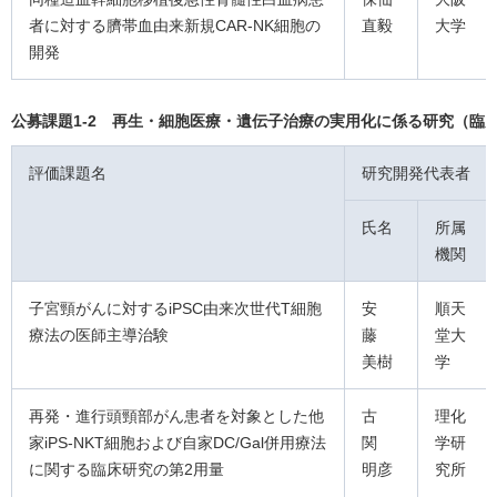
者に対する臍帯血由来新規CAR-NK細胞の
直毅
大学
開発
公募課題1-2 再生・細胞医療・遺伝子治療の実用化に係る研究（臨
評価課題名
研究開発代表者
氏名
所属
機関
子宮頸がんに対するiPSC由来次世代T細胞
安
順天
療法の医師主導治験
藤
堂大
美樹
学
再発・進行頭頸部がん患者を対象とした他
古
理化
家iPS-NKT細胞および自家DC/Gal併用療法
関
学研
に関する臨床研究の第2用量
明彦
究所