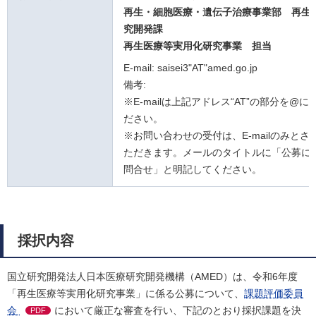
再生・細胞医療・遺伝子治療事業部 再生
究開発課
再生医療等実用化研究事業
担当
E-mail: saisei3"AT"amed.go.jp
備考:
※E-mailは上記アドレス“AT”の部分を@
ださい。
※お問い合わせの受付は、E-mailのみとさ
ただきます。メールのタイトルに「公募に
問合せ」と明記してください。
採択内容
国立研究開発法人日本医療研究開発機構（AMED）は、令和6年度
「再生医療等実用化研究事業」に係る公募について、
課題評価委員
会
において厳正な審査を行い、下記のとおり採択課題を決
PDF