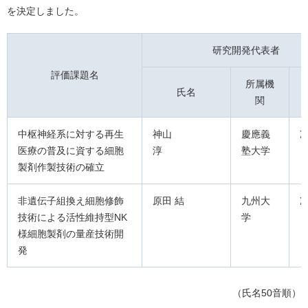
を決定しました。
研究開発代表者
評価課題名
所属機
氏名
関
中枢神経系に対する再生
神山
慶應義
医療の普及に資する細胞
淳
塾大学
製剤作製技術の確立
非遺伝子組換え細胞修飾
原⽥ 結
九州⼤
技術による活性維持型NK
学
様細胞製剤の量産技術開
発
（氏名50音順）