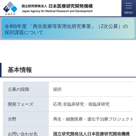
開
く
MENU
令和6年度 「再生医療等実用化研究事業」（2次公募）の
採択課題について
基本情報
公募の段階
採択
開発フェーズ
応用,非臨床研究・前臨床研究
分野
再生・細胞医療・遺伝子治療プロジェクト
お問い合わせ先
国立研究開発法人日本医療研究開発機構