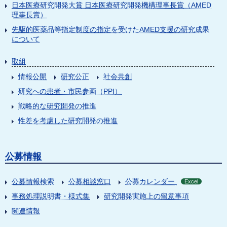
日本医療研究開発大賞 日本医療研究開発機構理事長賞（AMED
理事長賞）
先駆的医薬品等指定制度の指定を受けたAMED支援の研究成果
について
取組
情報公開
研究公正
社会共創
研究への患者・市民参画（PPI）
戦略的な研究開発の推進
性差を考慮した研究開発の推進
公募情報
公募情報検索
公募相談窓口
公募カレンダー
Excel
事務処理説明書・様式集
研究開発実施上の留意事項
関連情報