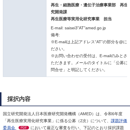
再生・細胞医療・遺伝子治療事業部 再生
究開発課
再生医療等実用化研究事業
担当
E-mail: saisei3"AT"amed.go.jp
備考:
※E-mailは上記アドレス“AT”の部分を@
ださい。
※お問い合わせの受付は、E-mailのみとさ
ただきます。メールのタイトルに「公募に
問合せ」と明記してください。
採択内容
国立研究開発法人日本医療研究開発機構（AMED）は、令和6年度
「再生医療実用化研究事業」に係る公募（2次）について、
課題評価
委員会
において厳正な審査を行い、下記のとおり採択課題
PDF