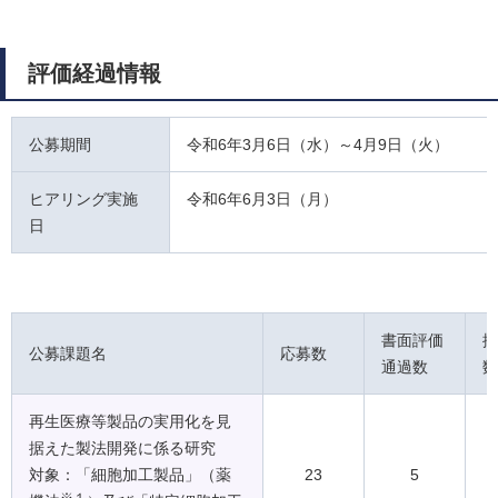
評価経過情報
公募期間
令和6年3月6日（水）～4月9日（火）
ヒアリング実施
令和6年6月3日（月）
日
書面評価
採
公募課題名
応募数
通過数
数
再生医療等製品の実用化を見
据えた製法開発に係る研究
対象：「細胞加工製品」（薬
23
5