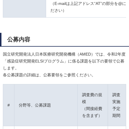
（E-mailは上記アドレス“AT”の部分を@
ださい）
公募内容
国立研究開発法人日本医療研究開発機構（AMED）では、令和2年度
「感染症研究開発ELSIプログラム」に係る課題を以下の要領で公募
します。
各公募課題の詳細は、公募要領をご参照ください。
調査費の規
調査
模
実施
#
分野等、公募課題
（間接経費
予定
を含まず）
期間