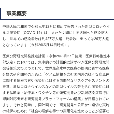
事業概要
中華人民共和国で令和元年12月に初めて報告された新型コロナウイ
ルス感染症（COVID-19）は、またたく間に世界各国へと感染拡大
し、世界での感染者数は約427万人超、死者数に至っては29万人超
となっています（令和2年5月14日時点）。
医療分野研究開発推進計画（令和2年3月27日健康・医療戦略推進本
部決定）においては、集中的かつ計画的に講ずべき医療分野研究開
発等施策のひとつとして、世界最高水準の医療の提供に資する医療
分野の研究開発のために「ゲノム情報を含む国内外の様々な病原体
に関する情報共有や感染症に対する国際的なリスクアセスメントの
推進、新型コロナウイルスなどの新型ウイルス等を含む感染症に対
する診断薬・治療薬・ワクチン等の研究開発及び新興感染症流行に
即刻対応出来る研究開発プラットフォームの構築」が目指されてい
ます。それと同時に、同計画では、研究開発の公正かつ適切な実施
の確保のために「社会の理解を得つつ実用化を進めることが必要な