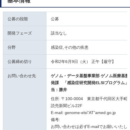
基本情報
公募の段階
公募
開発フェーズ
該当なし
分野
感染症,その他の疾患
公募締め切り
令和2年6月9日（火） 正午【厳守】
お問い合わせ先
ゲノム・データ基盤事業部 ゲノム医療基盤
発課
「感染症研究開発ELSIプログラム」
当：勝井
住所: 〒100-0004 東京都千代田区大手町1
読売新聞ビル22F
E-mail: genome-elsi”AT”amed.go.jp
備考:
お問い合わせは必ずE-mailでお願いいたし