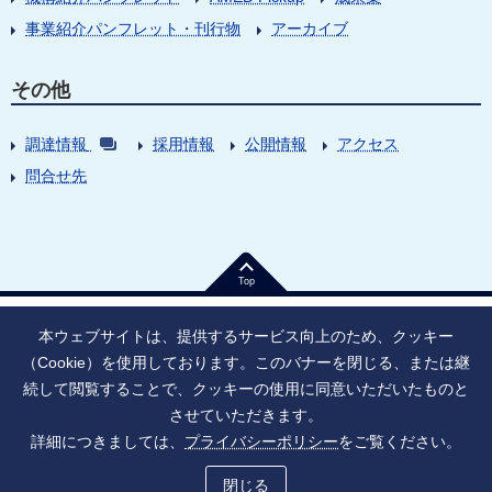
事業紹介パンフレット・刊行物
アーカイブ
その他
調達情報
採用情報
公開情報
アクセス
問合せ先
Top
本ウェブサイトは、提供するサービス向上のため、クッキー
（Cookie）を使用しております。このバナーを閉じる、または継
続して閲覧することで、クッキーの使用に同意いただいたものと
法人番号：9010005023796
東京都千代田区大手町1丁目7番1号
させていただきます。
情報公開
寄附のお願い
ご利用上の注意
詳細につきましては、
プライバシーポリシー
をご覧ください。
ソーシャル・ネットワーキング・サービス運用ポリシー
プライバシーポリシー
アクセシビリティ
サイトマップ
閉じる