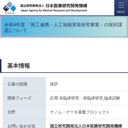
開
く
MENU
令和4年度 「医工連携・人工知能実装研究事業」の採択課
題について
基本情報
公募の段階
採択
開発フェーズ
応用,非臨床研究・前臨床研究,臨床試験
分野
ゲノム・データ基盤プロジェクト
お問い合わせ先
国立研究開発法人日本医療研究開発機構 