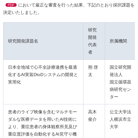
において厳正な審査を行った結果、下記のとおり採択課題を
PDF
決定いたしました。
研究
開発
研究開発課題名
所属機関
代表
者
日本全地域で心不全診療連携を最適
朔 啓
国立研究開
化するAI実装DtoDシステムの開発と
太
発法人
実用化
国立循環器
病研究セン
ター
患者のライブ映像を含むマルチモー
高木
公立大学法
ダルな医療データを用いたAI技術に
俊介
人横浜市立
より、重症患者の身体観察所見及び
大学
重症度評価を自動化するAI見守り機