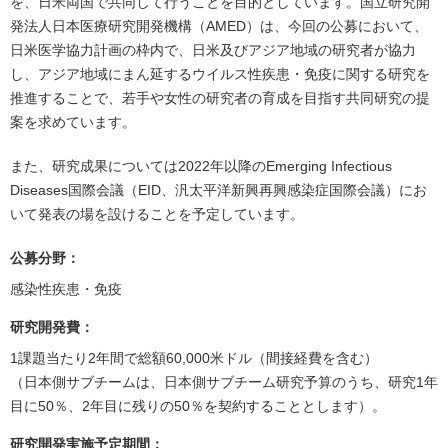
を、日米両国で共同して行うことを目的としています。国立研究開
発法人日本医療研究開発機構（AMED）は、今回の公募において、
日米医学協力計画の枠内で、日米及びアジア地域の研究者が協力
し、アジア地域にまん延するウイルス性疾患・免疫に関する研究を
推進することで、若手や女性の研究者の育成を目指す共同研究の提
案を求めています。
また、研究成果については2022年以降のEmerging Infectious
Diseases国際会議（EID、汎太平洋新興再興感染症国際会議）にお
いて発表の場を設けることを予定しています。
公募分野：
感染性疾患・免疫
研究開発費：
1課題当たり2年間で総額60,000米ドル（間接経費を含む）
（日本側サブチームは、日本側サブチーム研究予算のうち、研究1年
目に50％、2年目に残りの50％を契約することとします）。
研究開発実施予定期間：