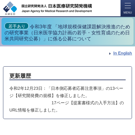
開
く
MENU
若手あり
令和3年度 「地球規模保健課題解決推進のため
の研究事業（日米医学協力計画の若手・女性育成のため日
米共同研究公募）」に係る公募について
In English
更新履歴
令和2年12月23日：「日本側応募者応募注意事項」の13ペー
ジ【研究開発費の規模】を修正しました。
17ページ【提案書様式の入手方法】の
URL情報を修正しました。