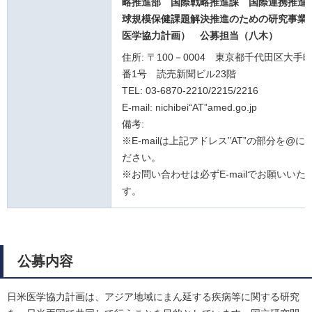
略推進部 国際戦略推進課 国際連携推進
球規模保健課題解決推進のための研究事業
医学協力計画）
公募担当（八木）
住所: 〒100－0004 東京都千代田区大手町
番1号 読売新聞ビル23階
TEL: 03-6870-2210/2215/2216
E-mail: nichibei“AT”amed.go.jp
備考:
※E-mailは上記アドレス”AT”の部分を@
ださい。
※お問い合わせは必ずE-mailでお願いいた
す。
公募内容
日米医学協力計画は、アジア地域にまん延する疾病等に関する研究