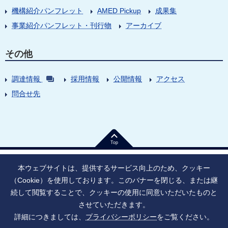
機構紹介パンフレット
AMED Pickup
成果集
事業紹介パンフレット・刊行物
アーカイブ
その他
調達情報
採用情報
公開情報
アクセス
問合せ先
Top
本ウェブサイトは、提供するサービス向上のため、クッキー
（Cookie）を使用しております。このバナーを閉じる、または継
続して閲覧することで、クッキーの使用に同意いただいたものと
法人番号：9010005023796
東京都千代田区大手町1丁目7番1号
させていただきます。
情報公開
寄附のお願い
ご利用上の注意
詳細につきましては、
プライバシーポリシー
をご覧ください。
ソーシャル・ネットワーキング・サービス運用ポリシー