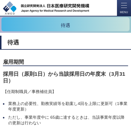
開
く
MENU
待遇
待遇
雇用期間
採用日（原則1日）から当該採用日の年度末（3月31
日）
【任期制職員／事務補佐員】
業務上の必要性、勤務実績等を勘案し4回を上限に更新可（1事業
年度更新）
ただし、事業年度中に 65歳に達するときは、当該事業年度以降
の更新は行わない