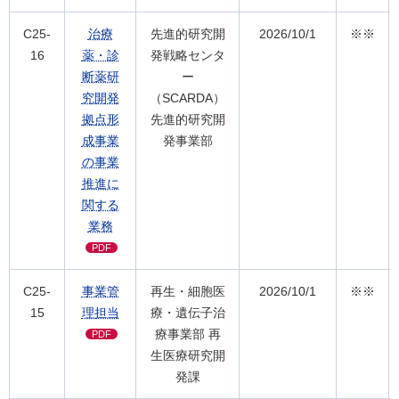
C25-
治療
先進的研究開
2026/10/1
※※
16
薬・診
発戦略センタ
断薬研
ー
究開発
（SCARDA）
拠点形
先進的研究開
成事業
発事業部
の事業
推進に
関する
業務
PDF
C25-
事業管
再生・細胞医
2026/10/1
※※
15
理担当
療・遺伝子治
療事業部 再
PDF
生医療研究開
発課