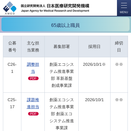
開
く
MENU
65歳以上職員
公募
主な担
締切
募集部署
採用日
番号
当業務
日
C26-
調整担
創薬エコシス
2026/10/1※
※※
1
当
テム推進事業
部 革新基盤
PDF
創成事業課
C25-
課題推
創薬エコシス
2026/10/1
※※
17
進担当
テム推進事業
部 創薬エコ
PDF
システム推進
事業課