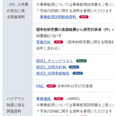
（PI）人件費
※事務処理については事務処理説明書をご覧くだ
の支出に係
＊手続の詳細に関する資料を参照いただけます
る関連資料
事務処理説明動画資料
PDF
競争的研究費の直接経費から研究代表者（PI）
の支出について
実施方針
（競争的研究費に関する関係府
PDF
会申し合わせ）
様式1_チェックリスト
Excel
様式2_活用方針例
Word
様式3_活用実績報告
Word
FAQ
令和3年12月17日更新
PDF
バイアウト
事務連絡
（AMED）
PDF
制度に係る
※事務処理については事務処理説明書をご覧くだ
関連資料
＊手続の詳細に関する資料を参照いただけます