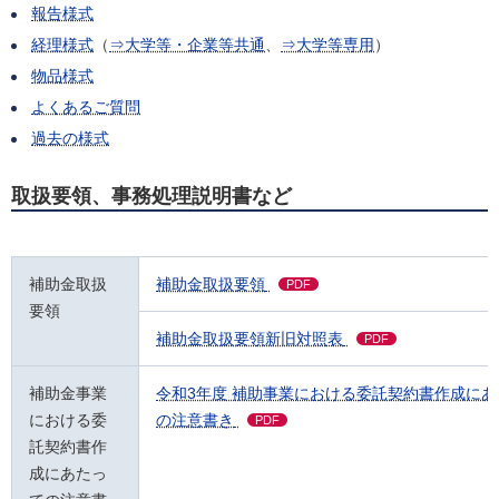
報告様式
経理様式
（
⇒大学等・企業等共通
、
⇒大学等専用
）
物品様式
よくあるご質問
過去の様式
取扱要領、事務処理説明書など
補助金取扱
補助金取扱要領
PDF
要領
補助金取扱要領新旧対照表
PDF
補助金事業
令和3年度 補助事業における委託契約書作成にあ
における委
の注意書き
PDF
託契約書作
成にあたっ