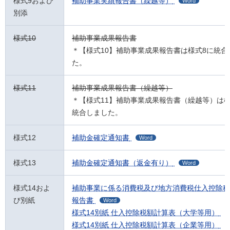
様式9および
補助事業実績報告書（繰越等）
Word
別添
様式10
補助事業成果報告書
＊【様式10】補助事業成果報告書は様式8に統合
た。
様式11
補助事業成果報告書（繰越等）
＊【様式11】補助事業成果報告書（繰越等）は様
統合しました。
様式12
補助金確定通知書
Word
様式13
補助金確定通知書（返金有り）
Word
様式14およ
補助事業に係る消費税及び地方消費税仕入控除税
び別紙
報告書
Word
様式14別紙 仕入控除税額計算表（大学等用）
様式14別紙 仕入控除税額計算表（企業等用）