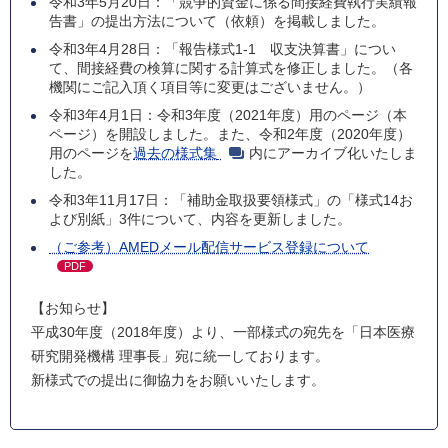
令和3年5月20日：「競争的資金に係る間接経費執行実績報
告書」の提出方法について（依頼）を掲載しました。
令和3年4月28日：「報告様式1-1 収支決算書」につい
て、間接経費の検算に関する計算式を修正しました。（各
機関にご記入頂く項目等に変更はございません。）
令和3年4月1日：令和3年度（2021年度）用のページ（本
ページ）を開設しました。また、令和2年度（2020年度）
用のページを
過去の様式集
内にアーカイブ化いたしま
した。
令和3年11月17日：「補助金取扱要領様式」の「様式14お
よび別紙」3件について、内容を更新しました。
（ご参考）AMEDメール配信サービス登録について
PDF
【お知らせ】
平成30年度（2018年度）より、一部様式の宛先を「日本医療
研究開発機構 理事長」宛に統一しております。
新様式での提出に御協力をお願いいたします。