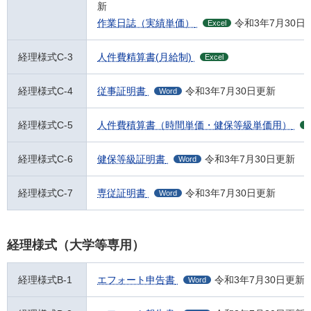
新
作業日誌（実績単価）
令和3年7月30日
Excel
経理様式C-3
人件費精算書(月給制)
Excel
経理様式C-4
従事証明書
令和3年7月30日更新
Word
経理様式C-5
人件費積算書（時間単価・健保等級単価用）
E
経理様式C-6
健保等級証明書
令和3年7月30日更新
Word
経理様式C-7
専従証明書
令和3年7月30日更新
Word
経理様式（大学等専用）
経理様式B-1
エフォート申告書
令和3年7月30日更新
Word