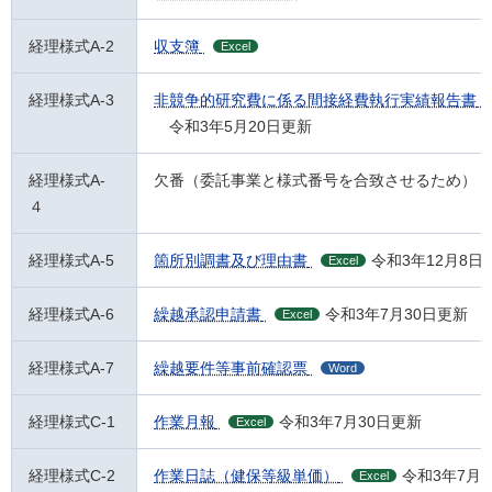
経理様式A-2
収支簿
Excel
経理様式A-3
非競争的研究費に係る間接経費執行実績報告書
令和3年5月20日更新
経理様式A-
欠番（委託事業と様式番号を合致させるため）
４
経理様式A-5
箇所別調書及び理由書
令和3年12月8日
Excel
経理様式A-6
繰越承認申請書
令和3年7月30日更新
Excel
経理様式A-7
繰越要件等事前確認票
Word
経理様式C-1
作業月報
令和3年7月30日更新
Excel
経理様式C-2
作業日誌（健保等級単価）
令和3年7月3
Excel