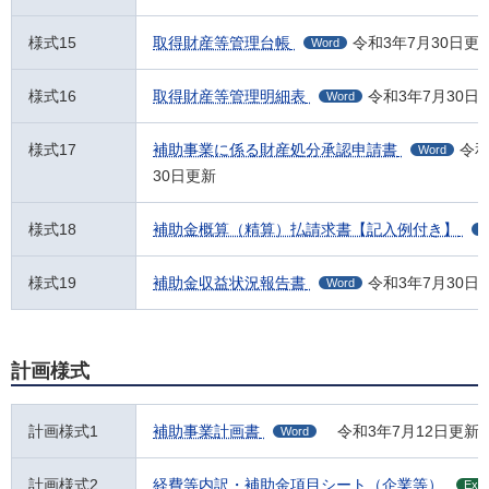
様式15
取得財産等管理台帳
令和3年7月30日更
Word
様式16
取得財産等管理明細表
令和3年7月30日
Word
様式17
補助事業に係る財産処分承認申請書
令和
Word
30日更新
様式18
補助金概算（精算）払請求書【記入例付き】
W
様式19
補助金収益状況報告書
令和3年7月30日
Word
計画様式
計画様式1
補助事業計画書
令和3年7月12日更新
Word
計画様式2
経費等内訳・補助金項目シート（企業等）
Exce