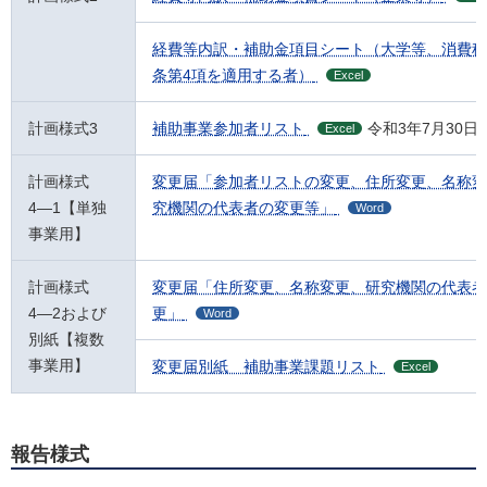
経費等内訳・補助金項目シート（大学等、消費税
条第4項を適用する者）
Excel
計画様式3
補助事業参加者リスト
令和3年7月30日
Excel
計画様式
変更届「参加者リストの変更、住所変更、名称変
4―1【単独
究機関の代表者の変更等」
Word
事業用】
計画様式
変更届「住所変更、名称変更、研究機関の代表者
4―2および
更」
Word
別紙【複数
事業用】
変更届別紙 補助事業課題リスト
Excel
報告様式