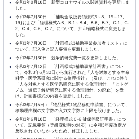
令和3年8月18日：新型コロナウイルス関連資料を更新しま
した。
令和3年7月30日：「補助金取扱要領様式5～8、15～17、
19｣および「経理様式A-6、B-1～B-4、B-6、B-7、C-1、C-
2、C-4、C-6、C-7」について、押印省略様式に変更しま
した。
令和3年7月30日：「計画様式3補助事業参加者リスト」に
ついて、記入例と記入要領を更新しました。
令和3年7月30日：競争的研究費一覧を更新しました。
令和3年7月12日：「計画様式1補助事業計画書」につい
て、令和3年6月30日から施行された「人を対象とする生命
科学・医学系研究に関する倫理指針」（及び、これに伴う
「人を対象とする医学系研究に関する倫理指針」「ヒトゲ
ノム・遺伝子解析研究に関する倫理指針」の廃止）を受
け、計画書様式の内容を更新しました。
令和3年7月5日：「物品様式1物品移動申請書」について、
移動理由欄の文字数の入力文字数に上限を設けました。
令和3年6月18日：「経理様式Ｃ-6 健保等級証明書」につ
いて、記載要領（等級変動時の対応）に令和3年度改定が
反映されていなかったため、修正しました。