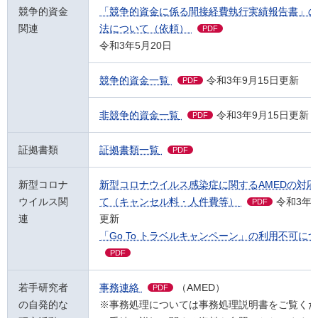
競争的資金
「競争的資金に係る間接経費執行実績報告書」の
関連
法について（依頼）
PDF
令和3年5月20日
競争的資金一覧
令和3年9月15日更新
PDF
非競争的資金一覧
令和3年9月15日更新
PDF
証拠書類
証拠書類一覧
PDF
新型コロナ
新型コロナウイルス感染症に関するAMEDの対応
ウイルス関
て（キャンセル料・人件費等）
令和3年8
PDF
連
更新
「Go To トラベルキャンペーン」の利用不可に
PDF
若手研究者
事務連絡
（AMED）
PDF
の自発的な
※事務処理については事務処理説明書をご覧くだ