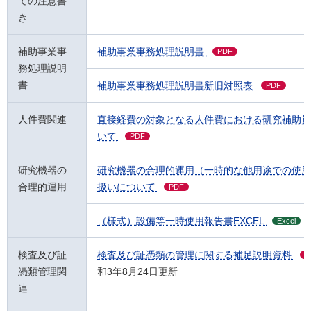
ての注意書
き
補助事業事
補助事業事務処理説明書
PDF
務処理説明
書
補助事業事務処理説明書新旧対照表
PDF
人件費関連
直接経費の対象となる人件費における研究補助員
いて
PDF
研究機器の
研究機器の合理的運用（一時的な他用途での使用
合理的運用
扱いについて
PDF
（様式）設備等一時使用報告書EXCEL
Excel
検査及び証
検査及び証憑類の管理に関する補足説明資料
P
憑類管理関
和3年8月24日更新
連