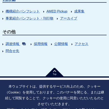
機構紹介パンフレット
AMED Pickup
成果集
事業紹介パンフレット・刊行物
アーカイブ
その他
調達情報
採用情報
公開情報
アクセス
問合せ先
Top
本ウェブサイトは、提供するサービス向上のため、クッキー
（Cookie）を使用しております。このバナーを閉じる、または継
続して閲覧することで、クッキーの使用に同意いただいたものと
法人番号：9010005023796
東京都千代田区大手町1丁目7番1号
させていただきます。
情報公開
寄附のお願い
ご利用上の注意