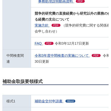
事務処理説明動画資料
PDF
競争的研究費の直接経費から研究以外の業務の代
る経費の支出について
実施方針
（競争的研究費に関する関係府
PDF
会申し合わせ）
FAQ
令和3年12月17日更新
PDF
中間検査関
令和3年度中間検査の実施について
令和
PDF
連
30日更新
補助金取扱要領様式
様式1
補助金交付申請書
Word