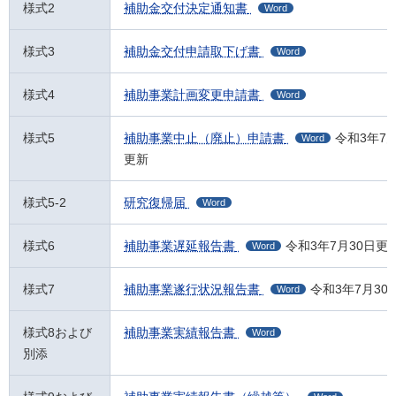
様式2
補助金交付決定通知書
Word
様式3
補助金交付申請取下げ書
Word
様式4
補助事業計画変更申請書
Word
様式5
補助事業中止（廃止）申請書
令和3年7月
Word
更新
様式5-2
研究復帰届
Word
様式6
補助事業遅延報告書
令和3年7月30日更
Word
様式7
補助事業遂行状況報告書
令和3年7月30
Word
様式8および
補助事業実績報告書
Word
別添