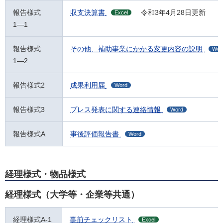
報告様式
収支決算書
令和3年4月28日更新
Excel
1―1
報告様式
その他、補助事業にかかる変更内容の説明
Wor
1―2
報告様式2
成果利用届
Word
報告様式3
プレス発表に関する連絡情報
Word
報告様式A
事後評価報告書
Word
経理様式・物品様式
経理様式（大学等・企業等共通）
経理様式A-1
事前チェックリスト
Excel