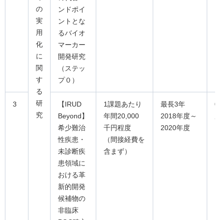
の
ンドポイ
実
ントとな
用
るバイオ
化
マーカー
に
開発研究
関
（ステッ
す
プ０）
る
研
3
【IRUD
1課題あたり
最長3年
0
究
Beyond】
年間20,000
2018年度～
希少難治
千円程度
2020年度
性疾患・
（間接経費を
未診断疾
含まず）
患領域に
おける革
新的開発
候補物の
非臨床