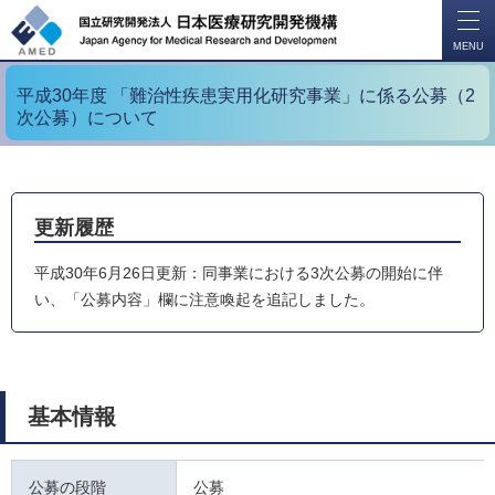
開
く
MENU
平成30年度 「難治性疾患実用化研究事業」に係る公募（2
次公募）について
更新履歴
平成30年6月26日更新：同事業における3次公募の開始に伴
い、「公募内容」欄に注意喚起を追記しました。
基本情報
公募の段階
公募