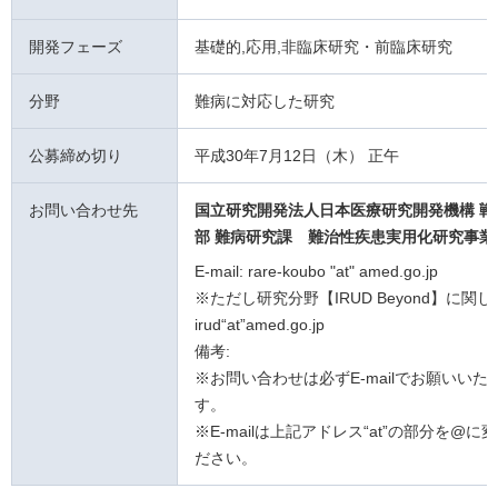
開発フェーズ
基礎的,応用,非臨床研究・前臨床研究
分野
難病に対応した研究
公募締め切り
平成30年7月12日（木） 正午
お問い合わせ先
国立研究開発法人日本医療研究開発機構 戦
部 難病研究課
難治性疾患実用化研究事業
E-mail: rare-koubo "at" amed.go.jp
※ただし研究分野【IRUD Beyond】に関
irud“at”amed.go.jp
備考:
※お問い合わせは必ずE-mailでお願いいた
す。
※E-mailは上記アドレス“at”の部分を@に
ださい。