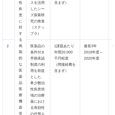
性
スを活用
含まず）
疾
したシー
患
ズ探索研
に
究の推進
対
（ステッ
す
プ０）
る
画
2
医薬品の
1課題あたり
最長3年
0
期
条件付き
年間20,000
2018年度～
的
早期承認
千円程度
2020年度
な
制度の利
（間接経費を
医
用を前提
含まず）
薬
とした、
品
希少難治
医
性疾患領
療
域の治療
機
薬におけ
器
る有効性
等
の代替エ