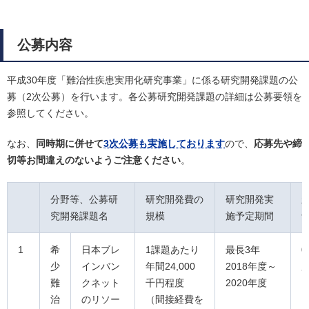
公募内容
平成30年度「難治性疾患実用化研究事業」に係る研究開発課題の公
募（2次公募）を行います。各公募研究開発課題の詳細は公募要領を
参照してください。
なお、
同時期に併せて
3次公募も実施しております
ので、
応募先や締
切等お間違えのないようご注意ください
。
分野等、公募研
研究開発費の
研究開発実
究開発課題名
規模
施予定期間
1
希
日本ブレ
1課題あたり
最長3年
0
少
インバン
年間24,000
2018年度～
難
クネット
千円程度
2020年度
治
のリソー
（間接経費を