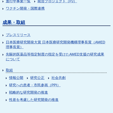
進行中事業一覧
統合プロジェクト（PJ）
ワクチン開発・国際連携
成果・取組
プレスリリース
日本医療研究開発大賞 日本医療研究開発機構理事長賞（AMED
理事長賞）
先駆的医薬品等指定制度の指定を受けたAMED支援の研究成果
について
取組
情報公開
研究公正
社会共創
研究への患者・市民参画（PPI）
戦略的な研究開発の推進
性差を考慮した研究開発の推進