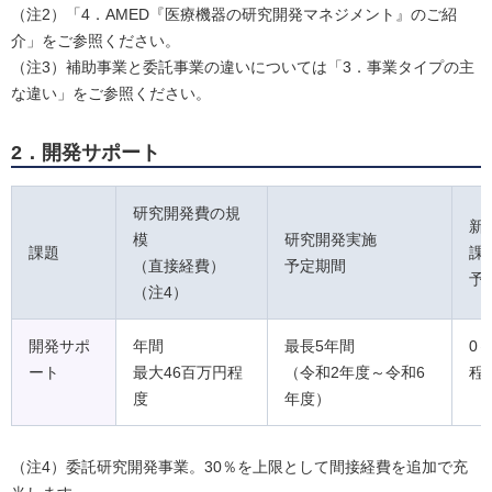
（注2）「4．AMED『医療機器の研究開発マネジメント』のご紹
介」をご参照ください。
（注3）補助事業と委託事業の違いについては「3．事業タイプの主
な違い」をご参照ください。
2．開発サポート
研究開発費の規
新
模
研究開発実施
課題
課
（直接経費）
予定期間
予
（注4）
開発サポ
年間
最長5年間
0
ート
最大46百万円程
（令和2年度～令和6
程
度
年度）
（注4）委託研究開発事業。30％を上限として間接経費を追加で充