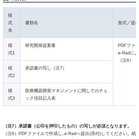
様
式
書類名
形式／提
名
様
研究開発提案書
PDFファ
式1
e-Radに
（注8）
様
承諾書の写し（注7）
式2
様
医療機器開発マネジメントに関してのチェ
式3
ック項目記入表
（注7）承諾書（公印を押印したもの）の写しが必須となります。
（注8）PDFファイルで作成し､e-Radへ提出(添付)してください。紙