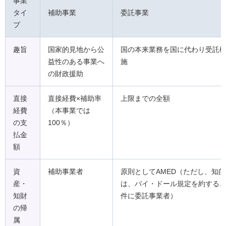
事業
タイ
補助事業
委託事業
プ
趣旨
国家的見地から公
国の本来業務を国に代わり受託
益性のある事業へ
施
の財政援助
直接
直接経費×補助率
上限までの全額
経費
（本事業では
の支
100％）
払金
額
資
補助事業者
原則としてAMED（ただし、知
産・
は、バイ・ドール規定を約する
知財
件に委託事業者）
の帰
属