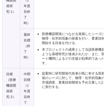
機器開
（1
発研
年度
究-1）
目終
了
時）
医療機器開発につながる発掘したシーズに
最終
物理・化学的現象の探索を行い、要素技術
目標
開始する目途を付ける。
（終
本プロジェクトの成果として当該医療機器
了
ような基礎研究が達成されたか、また、開
時）
ート機関によるどの支援が効果的であった
す。
提案時に研究開発代表者が既に有する医療
目標
中間
発のシーズに対して、物理・化学的現象の
（医療
目標
市場調査、要素技術開発を予め立案した計
機器開
（1
に実行する。
発研
年度
究-2）
目終
了