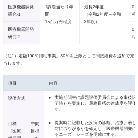
医療機器開発
1課題当たり年
最長2年度
0
研究-1
間
（令和2年度～令和
程
15百万円程度
3年度）
医療機器開発
0
研究-2
程
（注1）定額100％補助事業。30％を上限として間接経費を追加で充
当します。
項目
内容
実施期間中に課題評価委員会による事後評
評価方式
了時）を実施し、最終目標の達成度を評価
す。
提案時に記載した疾病の診断、治療、若し
目標
中間
防につながるかを確定し、医療機器開発に
（医療
目標
るニーズ・シーズを明確にする。