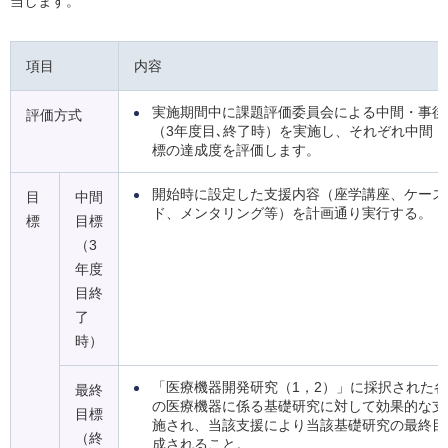
当します。
項目
内容
実施期間中に課題評価委員会による中間・事後
評価方式
（3年度目､終了時）を実施し、それぞれ中間
標の達成度を評価します。
開始時に設定した支援内容（座学講座、ケース
目
中間
ド、メンタリング等）を計画通り実行する。
標
目標
（3
年度
目終
了
時）
「医療機器開発研究（1，2）」に採択された
最終
の医療機器に係る基礎研究に対して効果的な支
目標
施され、当該支援により当該基礎研究の最終目
（終
成されること。